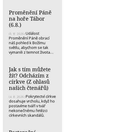
Proměnění Páně
na hoře Tábor
(6.8.)
Událost
(5. 8. 2026)
Proměnění Páně obrací
náš pohled k Božímu
světlu, abychom se tak
vymanili z temnot života…
Jak s tím můžete
žít? Odcházím z
církve (Z ohlasů
našich čtenářů)
Pokrytectví církve
(4. 8. 2026)
dosahuje vrcholu, když ho
postavíme tváří v tvář
nekonečnému řetězci
církevních skandálů.