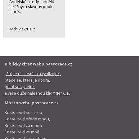
Andělské a tedy i andělů
strážných slavený podle
staré…
Archiv aktualit
Biblický citát webu pastorace.cz
„Stůjte na cestách a vyhlížejte,
ptejte se, která je dobrá,
po ní se vydejte
a vaše duše naleznou klid.“ (Jer 6,16)
Motto webu pastorace.cz
Kriste, buď se mnou,
Kriste, buď přede mnou,
Kriste, buď za mnou,
Kriste, buď ve mně.
Kriste, buď, kde lehám,