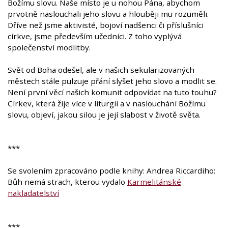
Božímu slovu. Naše místo je u nohou Pána, abychom
prvotně naslouchali jeho slovu a hlouběji mu rozuměli.
Dříve než jsme aktivisté, bojoví nadšenci či příslušníci
církve, jsme především učedníci. Z toho vyplývá
společenství modlitby.
Svět od Boha odešel, ale v našich sekularizovaných
městech stále pulzuje přání slyšet jeho slovo a modlit se.
Není první věcí našich komunit odpovídat na tuto touhu?
Církev, která žije více v liturgii a v naslouchání Božímu
slovu, objeví, jakou silou je její slabost v životě světa.
***
Se svolením zpracováno podle knihy: Andrea Riccardiho:
Bůh nemá strach, kterou vydalo
Karmelitánské
nakladatelství
***