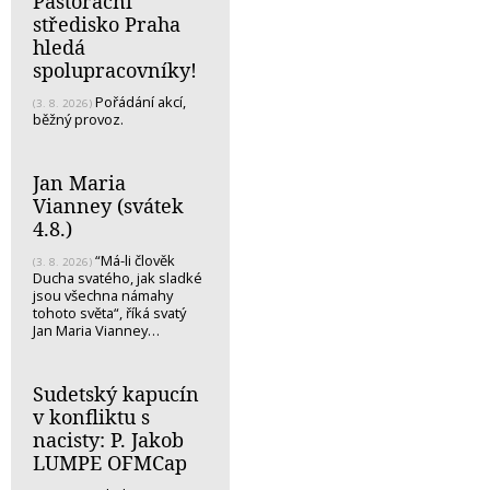
Pastorační
středisko Praha
hledá
spolupracovníky!
Pořádání akcí,
(3. 8. 2026)
běžný provoz.
Jan Maria
Vianney (svátek
4.8.)
“Má-li člověk
(3. 8. 2026)
Ducha svatého, jak sladké
jsou všechna námahy
tohoto světa“, říká svatý
Jan Maria Vianney…
Sudetský kapucín
v konfliktu s
nacisty: P. Jakob
LUMPE OFMCap