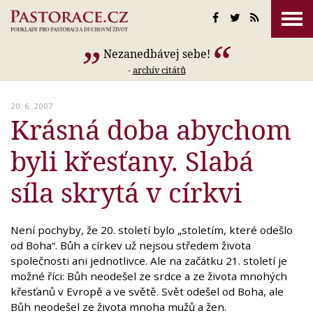
Nezanedbávej sebe!
-
archív citátů
20. 6. 2007
Krásná doba abychom
byli křesťany. Slabá
síla skrytá v církvi
Není pochyby, že 20. století bylo „stoletím, které odešlo
od Boha“. Bůh a církev už nejsou středem života
společnosti ani jednotlivce. Ale na začátku 21. století je
možné říci: Bůh neodešel ze srdce a ze života mnohých
křesťanů v Evropě a ve světě. Svět odešel od Boha, ale
Bůh neodešel ze života mnoha mužů a žen.