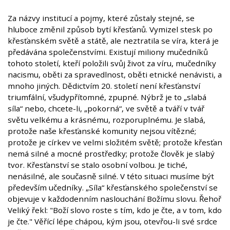
Za názvy institucí a pojmy, které zůstaly stejné, se
hluboce změnil způsob bytí křesťanů. Vymizel stesk po
křesťanském světě a státě, ale neztratila se víra, která je
předávána společenstvími. Existují miliony mučedníků
tohoto století, kteří položili svůj život za víru, mučedníky
nacismu, oběti za spravedlnost, oběti etnické nenávisti, a
mnoho jiných. Dědictvím 20. století není křesťanství
triumfální, všudypřítomné, zpupné. Nýbrž je to „slabá
síla“ nebo, chcete-li, „pokorná“, ve světě a tváří v tvář
světu velkému a krásnému, rozporuplnému. Je slabá,
protože naše křesťanské komunity nejsou vítězné;
protože je církev ve velmi složitém světě; protože křesťan
nemá silné a mocné prostředky; protože člověk je slabý
tvor. Křesťanství se stalo osobní volbou. Je tiché,
nenásilné, ale současně silné. V této situaci musíme být
především učedníky. „Síla“ křesťanského společenství se
objevuje v každodenním naslouchání Božímu slovu. Řehoř
Veliký řekl: "Boží slovo roste s tím, kdo je čte, a v tom, kdo
je čte." Věřící lépe chápou, kým jsou, otevřou-li své srdce