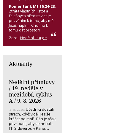
Komentář k Mt 16,24-28:
Ztráta vlastních jistot a
falešných představ ať je
pozváním k tomu, aby mě
Ježíš naplnil. Chci mu k
tomu dát prostor!
Zdroj:
Nedělní liturgie
Aktuality
Nedělní přímluvy
/ 19. neděle v
mezidobí, cyklus
A / 9. 8. 2026
Učedníci dostali
(5. 8. 2026)
strach, když viděli Ježíše
kráčet po moři. Pán je však
povzbudil, aby se nebáli.
[1] S důvěrou v Pána,…