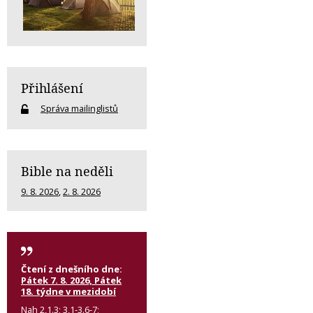
Přihlášení
Správa mailinglistů
Bible na neděli
9. 8. 2026
,
2. 8. 2026
Čtení z dnešního dne:
Pátek 7. 8. 2026, Pátek
18. týdne v mezidobí
Nah 2,1.3; 3,1-3.6-7;