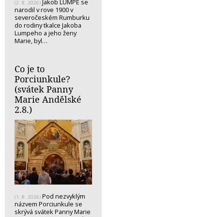
Jakob LUMPE se
(2. 8. 2026)
narodil v rove 1900 v
severočeském Rumburku
do rodiny tkalce Jakoba
Lumpeho a jeho ženy
Marie, byl…
Co je to
Porciunkule?
(svátek Panny
Marie Andělské
2.8.)
Pod nezvyklým
(1. 8. 2026)
názvem Porciunkule se
skrývá svátek Panny Marie