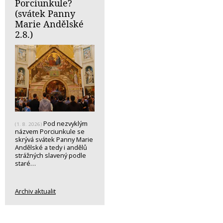
Porciunkule?
(svátek Panny
Marie Andělské
2.8.)
Pod nezvyklým
(1. 8. 2026)
názvem Porciunkule se
skrývá svátek Panny Marie
Andělské a tedy i andělů
strážných slavený podle
staré…
Archiv aktualit