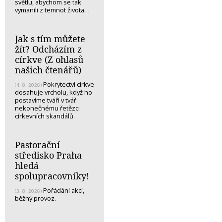
světlu, abychom se tak
vymanili z temnot života…
Jak s tím můžete
žít? Odcházím z
církve (Z ohlasů
našich čtenářů)
Pokrytectví církve
(4. 8. 2026)
dosahuje vrcholu, když ho
postavíme tváří v tvář
nekonečnému řetězci
církevních skandálů.
Pastorační
středisko Praha
hledá
spolupracovníky!
Pořádání akcí,
(3. 8. 2026)
běžný provoz.