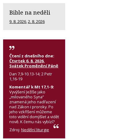
Bible na neděli
9. 8. 2026
,
2. 8. 2026
Čtení z dnešního dne:
Čtvrtek 6. 8. 2026,
Svátek Proměnění Páně
Dan 7,9-10.13-14; 2 Petr
1,16-19
Komentář k Mt 17,1-9:
Vyvýšení Ježíše jako
„milovaného Syna“
znamená jeho nadřazení
nad Zákon i proroky. Po
jeho vzkříšení můžeme
toto vidění domýšlet a vidět
nově. K čemu nás vybízí?
Zdroj:
Nedělní liturgie