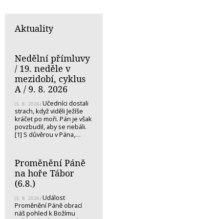
Aktuality
Nedělní přímluvy
/ 19. neděle v
mezidobí, cyklus
A / 9. 8. 2026
Učedníci dostali
(5. 8. 2026)
strach, když viděli Ježíše
kráčet po moři. Pán je však
povzbudil, aby se nebáli.
[1] S důvěrou v Pána,…
Proměnění Páně
na hoře Tábor
(6.8.)
Událost
(5. 8. 2026)
Proměnění Páně obrací
náš pohled k Božímu