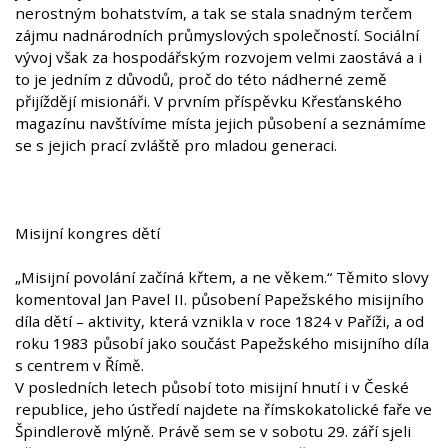
nerostným bohatstvím, a tak se stala snadným terčem
zájmu nadnárodních průmyslových společností. Sociální
vývoj však za hospodářským rozvojem velmi zaostává a i
to je jedním z důvodů, proč do této nádherné země
přijíždějí misionáři. V prvním příspěvku Křesťanského
magazínu navštívíme místa jejich působení a seznámíme
se s jejich prací zvláště pro mladou generaci.
Misijní kongres dětí
„Misijní povolání začíná křtem, a ne věkem.“ Těmito slovy
komentoval Jan Pavel II. působení Papežského misijního
díla dětí – aktivity, která vznikla v roce 1824 v Paříži, a od
roku 1983 působí jako součást Papežského misijního díla
s centrem v Římě.
V posledních letech působí toto misijní hnutí i v České
republice, jeho ústředí najdete na římskokatolické faře ve
Špindlerově mlýně. Právě sem se v sobotu 29. září sjeli