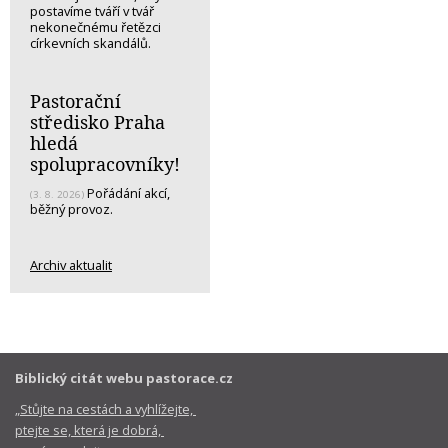
postavíme tváří v tvář
nekonečnému řetězci
církevních skandálů.
Pastorační
středisko Praha
hledá
spolupracovníky!
Pořádání akcí,
(3. 8. 2026)
běžný provoz.
Archiv aktualit
Biblický citát webu pastorace.cz
„Stůjte na cestách a vyhlížejte,
ptejte se, která je dobrá,