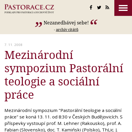
Nezanedbávej sebe!
-
archív citátů
7. 11. 2008
Mezinárodní
sympozium Pastorální
teologie a sociální
práce
Mezinárodní sympozium "Pastorální teologie a sociální
práce" se koná 13. 11. od 8:30 v Českých Budějovicích. S
příspevky vystoupí prof. M. Lehner (Rakousko), prof. A.
Fabian (Slovensko), doc. T. Kamiński (Polsko), ThLic. J.