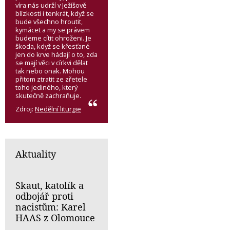
víra nás udrží v Ježíšově
blízkosti i tenkrát, když se
bude všechno hroutit,
kymácet a my se právem
budeme cítit ohroženi. Je
škoda, když se křesťané
jen do krve hádají o to, zda
se mají věci v církvi dělat
tak nebo onak. Mohou
přitom ztratit ze zřetele
toho jediného, který
skutečně zachraňuje.
Zdroj:
Nedělní liturgie
Aktuality
Skaut, katolík a
odbojář proti
nacistům: Karel
HAAS z Olomouce