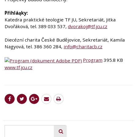
Přihláąky:
Katedra praktické teologie TF JU, Sekretariát, Jitka
Dvořáková, tel. 389 033 537,
dvorakoj@tf.jcu.cz
Diecézní charita České Budějovice, Sekretariát, Kamila
Nagyová, tel. 386 360 284,
info@charitacb.cz
Program
395.8 KB
www.tf.jcu.cz