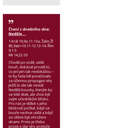
Čtení z dnešního dne:
Neděle . .
1 Král 19,9a.11-13a; Žalm Žl
85,9ab+10.11-12.13-14; Řím
9,1-5
Mt 14,22-33
Chodit po vodě, utišit
bouři, dokázat prostě to,
co jiní jen tak nedokážou –
to by řada lidí považovala
za účinnou propagaci víry.
Ježíš to ale tak nevidí.
Nedělá kousky, kterým by
se lidé divili, ale chce být
svým učedníkům blízko.
Pro nás je těžké s jeho
blízkostí počítat, když se
bouře nechce utišit a když
se cítíme být ohroženi
vlnami. Proto je třeba
prosit o dar víry, protože