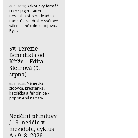
Rakouský farmář
(8. 8. 2026)
Franz Jägerstätter
nesouhlasil s nadvládou
nacistů a ve druhé světové
válce za ně odmítl bojovat.
Byl…
Sv. Terezie
Benedikta od
Kříže – Edita
Steinová (9.
srpna)
Německá
(8. 8. 2026)
židovka, křesťanka,
katolička a řeholnice -
popravená nacisty...
Nedělní přímluvy
/ 19. neděle v
mezidobí, cyklus
A / 9. 8. 2026