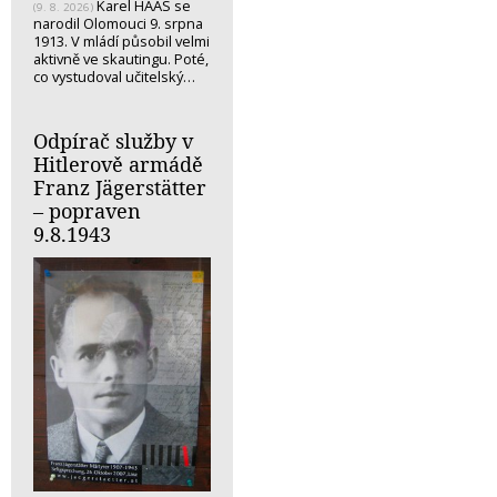
Karel HAAS se
(9. 8. 2026)
narodil Olomouci 9. srpna
1913. V mládí působil velmi
aktivně ve skautingu. Poté,
co vystudoval učitelský…
Odpírač služby v
Hitlerově armádě
Franz Jägerstätter
– popraven
9.8.1943