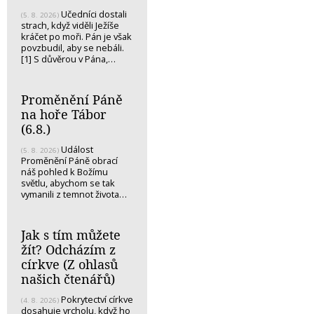
Učedníci dostali
(5. 8. 2026)
strach, když viděli Ježíše
kráčet po moři. Pán je však
povzbudil, aby se nebáli.
[1] S důvěrou v Pána,…
Proměnění Páně
na hoře Tábor
(6.8.)
Událost
(5. 8. 2026)
Proměnění Páně obrací
náš pohled k Božímu
světlu, abychom se tak
vymanili z temnot života…
Jak s tím můžete
žít? Odcházím z
církve (Z ohlasů
našich čtenářů)
Pokrytectví církve
(4. 8. 2026)
dosahuje vrcholu, když ho