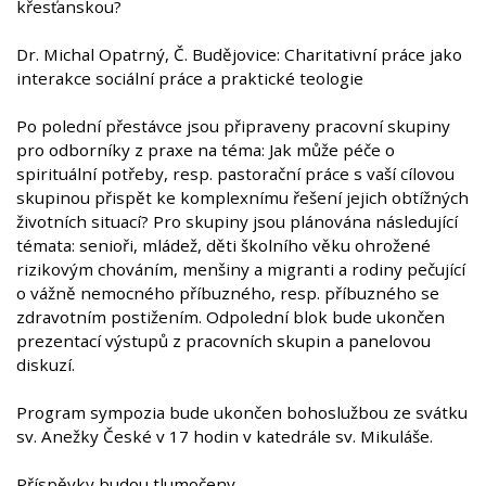
křesťanskou?
Dr. Michal Opatrný, Č. Budějovice: Charitativní práce jako
interakce sociální práce a praktické teologie
Po polední přestávce jsou připraveny pracovní skupiny
pro odborníky z praxe na téma: Jak může péče o
spirituální potřeby, resp. pastorační práce s vaší cílovou
skupinou přispět ke komplexnímu řešení jejich obtížných
životních situací? Pro skupiny jsou plánována následující
témata: senioři, mládež, děti školního věku ohrožené
rizikovým chováním, menšiny a migranti a rodiny pečující
o vážně nemocného příbuzného, resp. příbuzného se
zdravotním postižením. Odpolední blok bude ukončen
prezentací výstupů z pracovních skupin a panelovou
diskuzí.
Program sympozia bude ukončen bohoslužbou ze svátku
sv. Anežky České v 17 hodin v katedrále sv. Mikuláše.
Příspěvky budou tlumočeny.