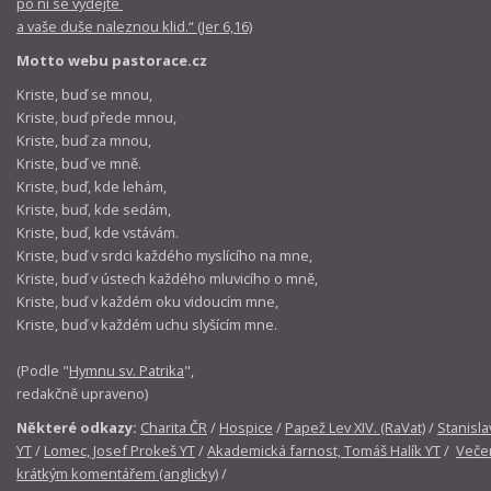
po ní se vydejte
a vaše duše naleznou klid.“ (Jer 6,16)
Motto webu pastorace.cz
Kriste, buď se mnou,
Kriste, buď přede mnou,
Kriste, buď za mnou,
Kriste, buď ve mně.
Kriste, buď, kde lehám,
Kriste, buď, kde sedám,
Kriste, buď, kde vstávám.
Kriste, buď v srdci každého myslícího na mne,
Kriste, buď v ústech každého mluvicího o mně,
Kriste, buď v každém oku vidoucím mne,
Kriste, buď v každém uchu slyšícím mne.
(Podle "
Hymnu sv. Patrika
",
redakčně upraveno)
Některé odkazy:
Charita ČR
/
Hospice
/
Papež Lev XIV. (RaVat)
/
Stanisla
YT
/
Lomec, Josef Prokeš YT
/
Akademická farnost, Tomáš Halík YT
/
Večer
krátkým komentářem (anglicky)
/