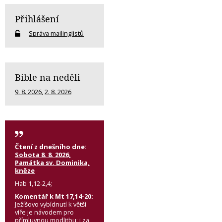
Přihlášení
Správa mailinglistů
Bible na neděli
9. 8. 2026
,
2. 8. 2026
Čtení z dnešního dne:
Sobota 8. 8. 2026,
Památka sv. Dominika,
kněze
Hab 1,12-2,4;
Komentář k Mt 17,14-20:
Ježíšovo vybídnutí k větší
víře je návodem pro
přímluvnou modlitbu: i za