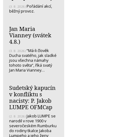
Pořádání akcí,
(3. 8. 2026)
běžný provoz.
Jan Maria
Vianney (svátek
4.8.)
“Má-li člověk
(3. 8. 2026)
Ducha svatého, jak sladké
jsou všechna námahy
tohoto světa“, říká svatý
Jan Maria Vianney…
Sudetský kapucín
v konfliktu s
nacisty: P. Jakob
LUMPE OFMCap
Jakob LUMPE se
(2. 8. 2026)
narodil v rove 1900 v
severočeském Rumburku
do rodiny tkalce Jakoba
Lumpeho a jeho ženy