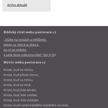
Archiv aktualit
Biblický citát webu pastorace.cz
„Stůjte na cestách a vyhlížejte,
ptejte se, která je dobrá,
po ní se vydejte
a vaše duše naleznou klid.“ (Jer 6,16)
Motto webu pastorace.cz
Kriste, buď se mnou,
Kriste, buď přede mnou,
Kriste, buď za mnou,
Kriste, buď ve mně.
Kriste, buď, kde lehám,
Kriste, buď, kde sedám,
Kriste, buď, kde vstávám.
Kriste, buď v srdci každého myslícího na mne,