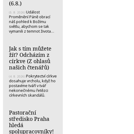
(6.8.)
Událost
(5. 8. 2026)
Proměnění Páně obrací
náš pohled k Božímu
světlu, abychom se tak
vymanili z temnot života…
Jak s tím můžete
žít? Odcházím z
církve (Z ohlasů
našich čtenářů)
Pokrytectví církve
(4. 8. 2026)
dosahuje vrcholu, když ho
postavíme tváří v tvář
nekonečnému řetězci
církevních skandálů.
Pastorační
středisko Praha
hledá
spolupracovníky!