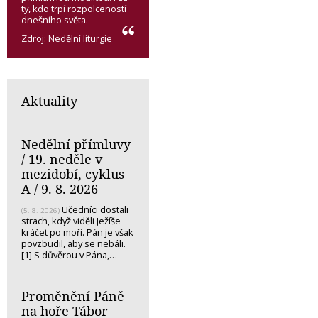
ty, kdo trpí rozpolceností
dnešního světa.
Zdroj:
Nedělní liturgie
Aktuality
Nedělní přímluvy
/ 19. neděle v
mezidobí, cyklus
A / 9. 8. 2026
Učedníci dostali
(5. 8. 2026)
strach, když viděli Ježíše
kráčet po moři. Pán je však
povzbudil, aby se nebáli.
[1] S důvěrou v Pána,…
Proměnění Páně
na hoře Tábor