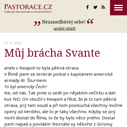
Nezanedbávej sebe!
-
archív citátů
22. 9. 2003
Můj brácha Svante
aneb v Neapoli to byla pěkná otrava.
V Římě jsem se tenkrát potkal s kapitánem americké
armády dr. Šturmem.
To byl americký Čech?
Ne, od nás. Tak jsme si sedli po nějakém večírku a dali
kus řeči. On sloužil v Neapoli a říkal, že je to tam pěkná
otrava, prý tam soudí a při tom poslouchá všechny možné
opery od Verdiho, ale to je taky všechno. Kdyby se prý
mohl dostat do Říma, to že by bylo něco jiného. Dostal
jsem nápad a povídám: Neznáte vy někoho z Girsovy