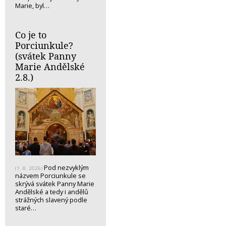
Marie, byl…
Co je to
Porciunkule?
(svátek Panny
Marie Andělské
2.8.)
Pod nezvyklým
(1. 8. 2026)
názvem Porciunkule se
skrývá svátek Panny Marie
Andělské a tedy i andělů
strážných slavený podle
staré…