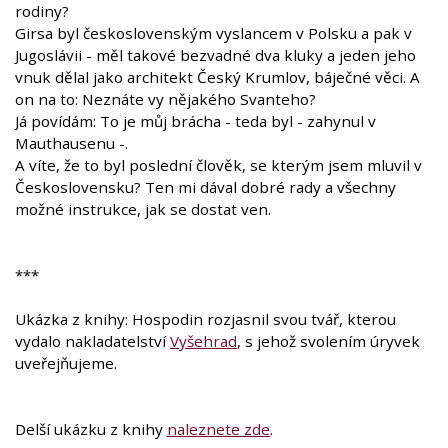
rodiny?
Girsa byl československým vyslancem v Polsku a pak v
Jugoslávii - měl takové bezvadné dva kluky a jeden jeho
vnuk dělal jako architekt Český Krumlov, báječné věci. A
on na to: Neznáte vy nějakého Svanteho?
Já povídám: To je můj brácha - teda byl - zahynul v
Mauthausenu -.
A víte, že to byl poslední člověk, se kterým jsem mluvil v
Československu? Ten mi dával dobré rady a všechny
možné instrukce, jak se dostat ven.
***
Ukázka z knihy: Hospodin rozjasnil svou tvář, kterou
vydalo nakladatelství
Vyšehrad
, s jehož svolením úryvek
uveřejňujeme.
Delší ukázku z knihy
naleznete zde
.