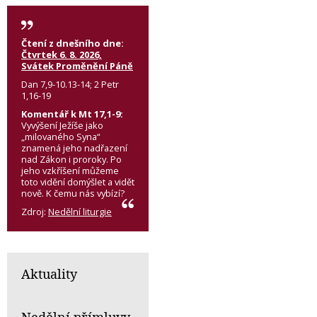
Čtení z dnešního dne:
Čtvrtek 6. 8. 2026,
Svátek Proměnění Páně
Dan 7,9-10.13-14; 2 Petr
1,16-19
Komentář k Mt 17,1-9:
Vyvýšení Ježíše jako
„milovaného Syna“
znamená jeho nadřazení
nad Zákon i proroky. Po
jeho vzkříšení můžeme
toto vidění domýšlet a vidět
nově. K čemu nás vybízí?
Zdroj:
Nedělní liturgie
Aktuality