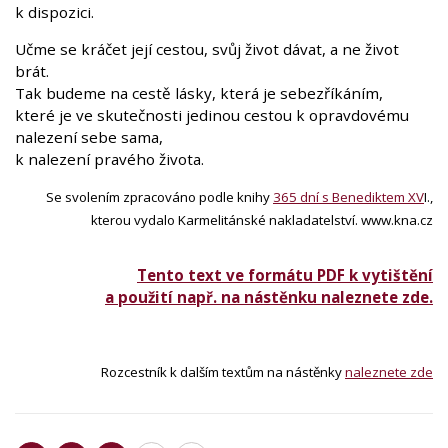
k dispozici.
Učme se kráčet její cestou, svůj život dávat, a ne život
brát.
Tak budeme na cestě lásky, která je sebezříkáním,
které je ve skutečnosti jedinou cestou k opravdovému
nalezení sebe sama,
k nalezení pravého života.
Se svolením zpracováno podle knihy
365 dní s Benediktem XV
I.,
kterou vydalo Karmelitánské nakladatelství. www.kna.cz
Tento text ve formátu PDF k vytištění
a použití např. na nástěnku naleznete zde.
Rozcestník k dalším textům na nástěnky
naleznete zde