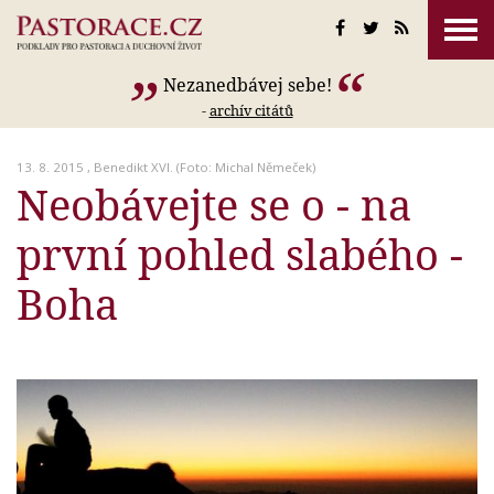
Nezanedbávej sebe!
-
archív citátů
13. 8. 2015 ,
Benedikt XVI.
(Foto: Michal Němeček)
Neobávejte se o - na
první pohled slabého -
Boha