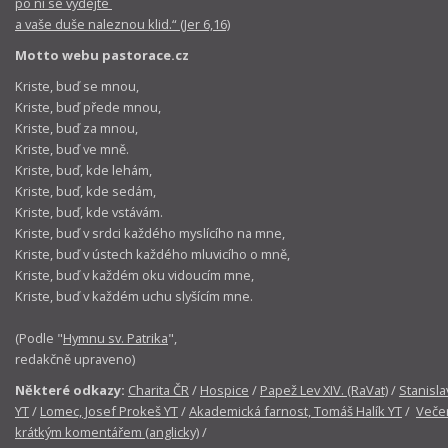
po ní se vydejte
a vaše duše naleznou klid.“ (Jer 6,16)
Motto webu pastorace.cz
Kriste, buď se mnou,
Kriste, buď přede mnou,
Kriste, buď za mnou,
Kriste, buď ve mně.
Kriste, buď, kde lehám,
Kriste, buď, kde sedám,
Kriste, buď, kde vstávám.
Kriste, buď v srdci každého myslícího na mne,
Kriste, buď v ústech každého mluvicího o mně,
Kriste, buď v každém oku vidoucím mne,
Kriste, buď v každém uchu slyšícím mne.
(Podle "
Hymnu sv. Patrika
",
redakčně upraveno)
Některé odkazy:
Charita ČR
/
Hospice
/
Papež Lev XIV. (RaVat)
/
Stanisla
YT
/
Lomec, Josef Prokeš YT
/
Akademická farnost, Tomáš Halík YT
/
Večer
krátkým komentářem (anglicky)
/