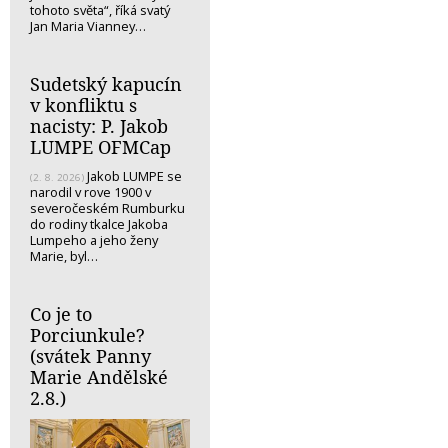
tohoto světa“, říká svatý
Jan Maria Vianney…
Sudetský kapucín
v konfliktu s
nacisty: P. Jakob
LUMPE OFMCap
Jakob LUMPE se
(2. 8. 2026)
narodil v rove 1900 v
severočeském Rumburku
do rodiny tkalce Jakoba
Lumpeho a jeho ženy
Marie, byl…
Co je to
Porciunkule?
(svátek Panny
Marie Andělské
2.8.)