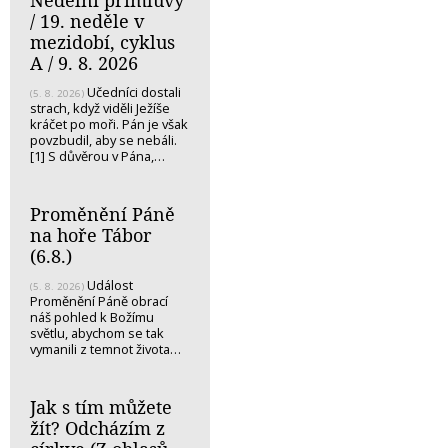
Nedělní přímluvy
/ 19. neděle v
mezidobí, cyklus
A / 9. 8. 2026
Učedníci dostali
(5. 8. 2026)
strach, když viděli Ježíše
kráčet po moři. Pán je však
povzbudil, aby se nebáli.
[1] S důvěrou v Pána,…
Proměnění Páně
na hoře Tábor
(6.8.)
Událost
(5. 8. 2026)
Proměnění Páně obrací
náš pohled k Božímu
světlu, abychom se tak
vymanili z temnot života…
Jak s tím můžete
žít? Odcházím z