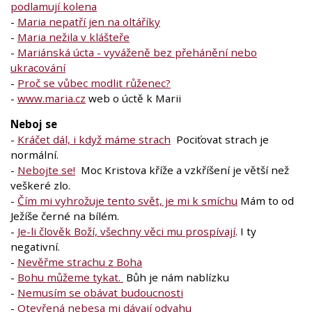
podlamují kolena
-
Maria nepatří jen na oltáříky
-
Maria nežila v klášteře
-
Mariánská úcta - vyváženě bez přehánění nebo
ukracování
-
Proč se vůbec modlit růženec?
-
www.maria.cz
web o úctě k Marii
Neboj se
-
Kráčet dál, i když máme strach
Pociťovat strach je
normální.
-
Nebojte se!
Moc Kristova kříže a vzkříšení je větší než
veškeré zlo.
-
Čím mi vyhrožuje tento svět, je mi k smíchu
Mám to od
Ježíše černé na bílém.
-
Je-li člověk Boží, všechny věci mu prospívají
. I ty
negativní.
-
Nevěřme strachu z Boha
-
Bohu můžeme tykat.
Bůh je nám nablízku
-
Nemusím se obávat budoucnosti
-
Otevřená nebesa mi dávají odvahu