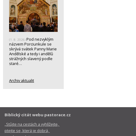
Pod nezvyklým
(1. 8. 2026)
názvem Porciunkule se
skrývá svátek Panny Marie
Andělské a tedy i andělů
strážných slavený podle
staré…
Archiv aktualit
Biblický citát webu pastorace.cz
„Stůjte na cestách a vyhlížejte,
ptejte se, která je dobrá,