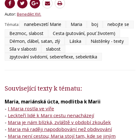
Autor:
Benedikt XVI.
nanebevzetí Marie
Maria
boj
nebojte se
Témata:
Bezmoc, slabost
Cesta (putování, pouť životem)
Démon, ďábel, satan, zlý
Láska
Nástěnky - texty
Síla v slabosti
slabost
zpytování svědomí, sebereflexe, sebekritika
Související texty k tématu:
Maria, mariánská úcta, modlitba k Marii
-
I Maria rostla ve víře
-
Leckteří lidé k Marii cestu nenacházejí
-
Maria je nám blízká, zvláště v období zkoušek
-
Maria má raději napodobování než obdivování
-
Maria není cestou; Maria stojí tam, kde se jiným