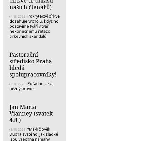
církve (Z ohlasů
našich čtenářů)
Pokrytectví církve
(4. 8. 2026)
dosahuje vrcholu, když ho
postavíme tváří v tvář
nekonečnému řetězci
církevních skandálů.
Pastorační
středisko Praha
hledá
spolupracovníky!
Pořádání akcí,
(3. 8. 2026)
běžný provoz.
Jan Maria
Vianney (svátek
4.8.)
“Má-li člověk
(3. 8. 2026)
Ducha svatého, jak sladké
jsou všechna námahy