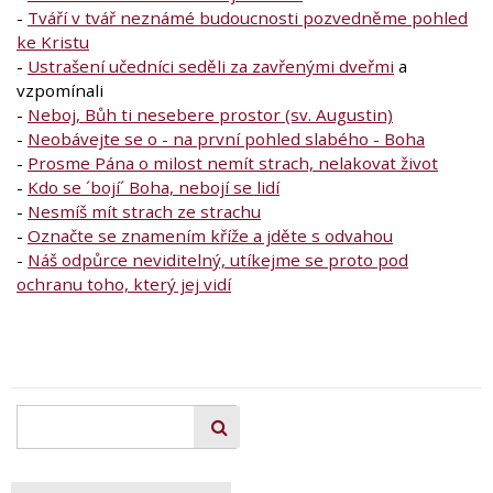
-
Tváří v tvář neznámé budoucnosti pozvedněme pohled
ke Kristu
-
Ustrašení učedníci seděli za zavřenými dveřmi
a
vzpomínali
-
Neboj, Bůh ti nesebere prostor (sv. Augustin)
-
Neobávejte se o - na první pohled slabého - Boha
-
Prosme Pána o milost nemít strach, nelakovat život
-
Kdo se ´bojí´ Boha, nebojí se lidí
-
Nesmíš mít strach ze strachu
-
Označte se znamením kříže a jděte s odvahou
-
Náš odpůrce neviditelný, utíkejme se proto pod
ochranu toho, který jej vidí