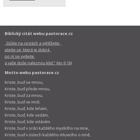
Biblický citát webu pastorace.cz
„Stůjte na cestách a vyhlížejte,
ptejte se, která je dobrá,
po ní se vydejte
a vaše duše naleznou klid.“ (Jer 6,16)
Motto webu pastorace.cz
Kriste, buď se mnou,
Kriste, buď přede mnou,
Kriste, buď za mnou,
Kriste, buď ve mně.
Kriste, buď, kde lehám,
Kriste, buď, kde sedám,
Kriste, buď, kde vstávám.
Kriste, buď v srdci každého myslícího na mne,
Kriste, buď v ústech každého mluvicího o mně,