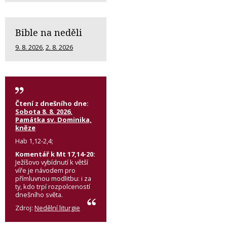
Bible na neděli
9. 8. 2026
,
2. 8. 2026
Čtení z dnešního dne:
Sobota 8. 8. 2026,
Památka sv. Dominika,
kněze
Hab 1,12-2,4;
Komentář k Mt 17,14-20:
Ježíšovo vybídnutí k větší
víře je návodem pro
přímluvnou modlitbu: i za
ty, kdo trpí rozpolceností
dnešního světa.
Zdroj:
Nedělní liturgie