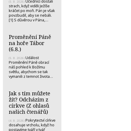
Učedníci dostali
(5. 8. 2026)
strach, když viděli Ježíše
kráčet po moři. Pán je však
povzbudil, aby se nebáli.
[1] S důvěrou v Pána,…
Proměnění Páně
na hoře Tábor
(6.8.)
Událost
(5. 8. 2026)
Proměnění Páně obrací
náš pohled k Božímu
světlu, abychom se tak
vymanili z temnot života…
Jak s tím můžete
žít? Odcházím z
církve (Z ohlasů
našich čtenářů)
Pokrytectví církve
(4. 8. 2026)
dosahuje vrcholu, když ho
postavíme tváří v tvář