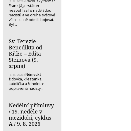
Rakouský farmář
(8. 8. 2026)
Franz Jägerstätter
nesouhlasil s nadvládou
nacistů a ve druhé světové
válce za ně odmítl bojovat.
Byl…
Sv. Terezie
Benedikta od
Kříže – Edita
Steinová (9.
srpna)
Německá
(8. 8. 2026)
židovka, křesťanka,
katolička a řeholnice -
popravená nacisty...
Nedělní přímluvy
/ 19. neděle v
mezidobí, cyklus
A / 9. 8. 2026