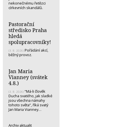
nekonečnému řetězci
církevních skandálů.
Pastorační
středisko Praha
hledá
spolupracovníky!
Pořádání akcí,
(3. 8. 2026)
běžný provoz.
Jan Maria
Vianney (svátek
4.8.)
“Má-li člověk
(3. 8. 2026)
Ducha svatého, jak sladké
jsou všechna námahy
tohoto světa“, říká svatý
Jan Maria Vianney…
Archiv aktualit