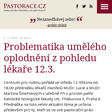
Nezanedbávej sebe!
-
archív citátů
4. 3. 2008 ,
Jiří Musil
Problematika umělého
oplodnění z pohledu
lékaře 12.3.
Centrum pro rodinu pořádá ve středu 12. března od
18,00 přednášku lékařů manželů MUDr. Lucie a MUDr.
Martina Šmehilových v učebně P5 v prvním patře
Katolické teologické fakulty UK, Thákurova 3, Praha 6.
Přednáška na toto velmi aktuální téma je určena
především pro ty, kteří se ve své pastorační práci