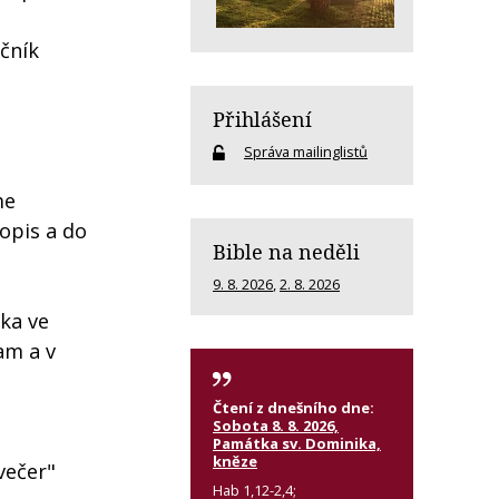
očník
Přihlášení
Správa mailinglistů
me
sopis a do
Bible na neděli
9. 8. 2026
,
2. 8. 2026
ka ve
am a v
Čtení z dnešního dne:
Sobota 8. 8. 2026,
Památka sv. Dominika,
kněze
večer"
Hab 1,12-2,4;