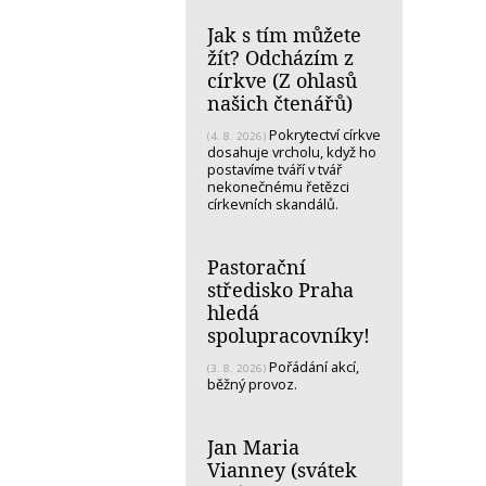
Jak s tím můžete
žít? Odcházím z
církve (Z ohlasů
našich čtenářů)
Pokrytectví církve
(4. 8. 2026)
dosahuje vrcholu, když ho
postavíme tváří v tvář
nekonečnému řetězci
církevních skandálů.
Pastorační
středisko Praha
hledá
spolupracovníky!
Pořádání akcí,
(3. 8. 2026)
běžný provoz.
Jan Maria
Vianney (svátek