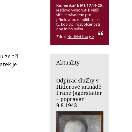
Komentář k Mt 17,14-20:
Ježíšovo vybídnutí k větší
víře je návodem pro
přímluvnou modlitbu: i za
ty, kdo trpí rozpolceností
dnešního světa.
Zdroj:
Nedělní liturgie
u ze tří
Aktuality
atek je
Odpírač služby v
Hitlerově armádě
Franz Jägerstätter
– popraven
9.8.1943