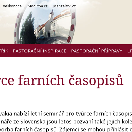
Velikonoce
Modlitba.cz
Manzelstvi.cz
TŘÍK
PASTORAČNÍ INSPIRACE
PASTORAČNÍ PŘÍPRAVY
L
ce farních časopisů
akia nabízí letní seminář pro tvůrce farních časopi
náře ze Slovenska jsou letos pozvaní také jejich kol
vorba farních časopisů. Zájemci se mohou přihlásit 