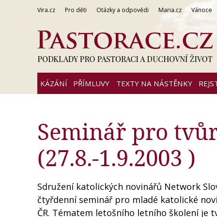
Vira.cz
Pro děti
Otázky a odpovědi
Maria.cz
Vánoce
KÁZÁNÍ
PŘÍMLUVY
TEXTY NA NÁSTĚNKY
REJS
Seminář pro tvůr
(27.8.-1.9.2003 )
Sdružení katolických novinářů Network Slov
čtyřdenní seminář pro mladé katolické novi
ČR. Tématem letošního letního školení je t