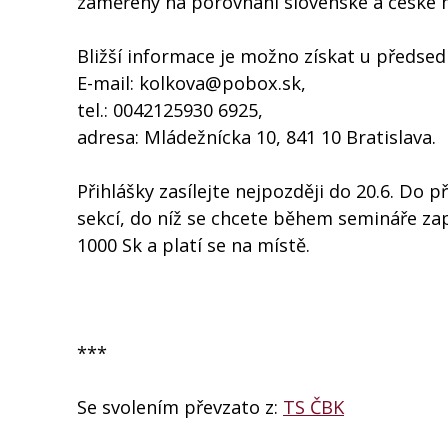
zaměřený na porovnání slovenské a české m
Bližší informace je možno získat u předse
E-mail: kolkova@pobox.sk,
tel.: 0042125930 6925,
adresa: Mládežnícka 10, 841 10 Bratislava.
Přihlášky zasílejte nejpozději do 20.6. Do p
sekcí, do níž se chcete během semináře zapoj
1000 Sk a platí se na místě.
***
Se svolením převzato z:
TS ČBK