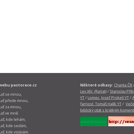
webu pastorace.cz
Některé odkazy:
Charita ČR
Lev XIV. (RaVat)
/
Stanislav Přib
buď se mnou,
YT
/
Lomec, Josef Prokeš YT
/
 buď přede mnou,
farnost, Tomáš Halík YT
/
Veče
buď za mnou,
biblický citát s krátkým komen
buď ve mně.
buď, kde lehám,
buď, kde sedám,
buď, kde vstávám.