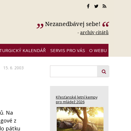
Nezanedbávej sebe!
-
archív citátů
ITURGICKÝ KALENDÁŘ
SERVIS PRO VÁS
O WEBU
15. 6. 2003
Křesťanské letní kempy
pro mládež 2026
sů. Na
egové z
do pátku