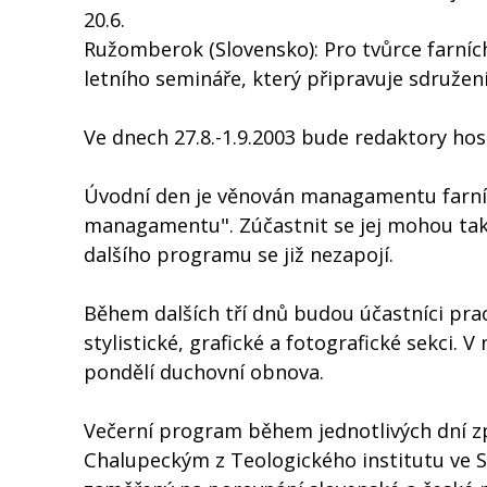
20.6.
Ružomberok (Slovensko): Pro tvůrce farních
letního semináře, který připravuje sdružen
Ve dnech 27.8.-1.9.2003 bude redaktory hos
Úvodní den je věnován managamentu farníc
managamentu". Zúčastnit se jej mohou také t
dalšího programu se již nezapojí.
Během dalších tří dnů budou účastníci pr
stylistické, grafické a fotografické sekci.
pondělí duchovní obnova.
Večerní program během jednotlivých dní zp
Chalupeckým z Teologického institutu ve S