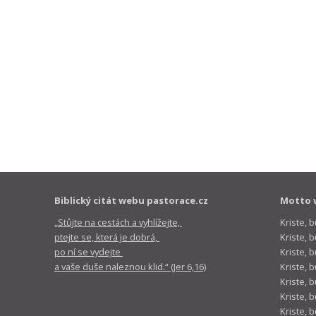
Biblický citát webu pastorace.cz
Motto 
„Stůjte na cestách a vyhlížejte,
Kriste, 
ptejte se, která je dobrá,
Kriste,
po ní se vydejte
Kriste, 
a vaše duše naleznou klid.“ (Jer 6,16)
Kriste, 
Kriste, 
Kriste, 
Kriste, 