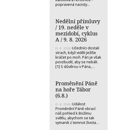
popravená nacisty...
Nedělní přímluvy
/ 19. neděle v
mezidobí, cyklus
A / 9. 8. 2026
Učedníci dostali
(5. 8. 2026)
strach, když viděli Ježíše
kráčet po moři. Pán je však
povzbudil, aby se nebáli.
[1] S důvěrou v Pána,…
Proměnění Páně
na hoře Tábor
(6.8.)
Událost
(5. 8. 2026)
Proměnění Páně obrací
náš pohled k Božímu
světlu, abychom se tak
vymanili z temnot života…