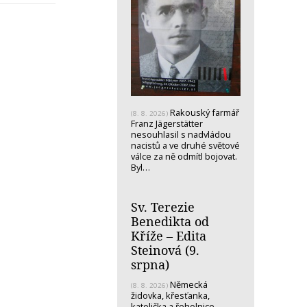
Rakouský farmář
(8. 8. 2026)
Franz Jägerstätter
nesouhlasil s nadvládou
nacistů a ve druhé světové
válce za ně odmítl bojovat.
Byl…
Sv. Terezie
Benedikta od
Kříže – Edita
Steinová (9.
srpna)
Německá
(8. 8. 2026)
židovka, křesťanka,
katolička a řeholnice -