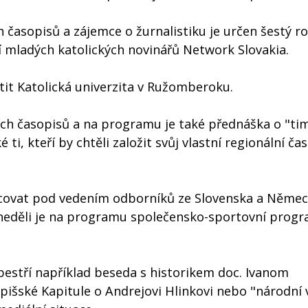
 časopisů a zájemce o žurnalistiku je určen šestý r
í mladých katolických novinářů Network Slovakia.
tit Katolická univerzita v Ružomberoku.
h časopisů a na programu je také přednáška o "ti
i, kteří by chtěli založit svůj vlastní regionální ča
acovat pod vedením odborníků ze Slovenska a Němec
 V neděli je na programu společensko-sportovní progr
estří například beseda s historikem doc. Ivanom
pišské Kapitule o Andrejovi Hlinkovi nebo "národní 