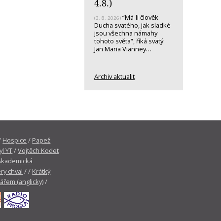
4.8.)
“Má-li člověk
(3. 8. 2026)
Ducha svatého, jak sladké
jsou všechna námahy
tohoto světa“, říká svatý
Jan Maria Vianney…
Archiv aktualit
/
Hospice
/
Papež
yl YT
/
Vojtěch Kodet
Akademická
ry chval
/ /
Krátký
tářem (anglicky)
/