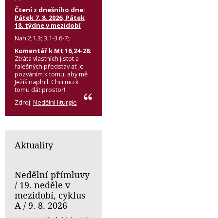
Čtení z dnešního dne:
Pátek 7. 8. 2026, Pátek
18. týdne v mezidobí
Nah 2,1.3; 3,1-3.6-7;
Komentář k Mt 16,24-28:
Ztráta vlastních jistot a
falešných představ ať je
pozváním k tomu, aby mě
Ježíš naplnil. Chci mu k
tomu dát prostor!
Zdroj:
Nedělní liturgie
Aktuality
Nedělní přímluvy
/ 19. neděle v
mezidobí, cyklus
A / 9. 8. 2026