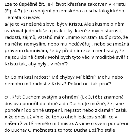
Lze to úspěšně žít, je-li život křesťana zakotven v Kristu
(Flp 4,7). Je to spojení pozemského a eschatologického.
Témata k úvaze:
a/ Je to vznešené slovo: být v Kristu. Ale zkusme o něm
uvažovat jednoduše a prakticky: které z mých starostí,
radostí, zájmů, vztahů mám „mimo Krista“? Buď proto, že
na něho nemyslím, nebo mu nedůvěřuji, nebo se (možná
právem) domnívám, že by před ním zcela neobstály, že
nejsou úplně čisté? Mohl bych tyto věci v modlitbě svěřit
Kristu tak, aby byly „ v něm“?
b/ Co mi kazí radost? Mé chyby? Mí bližní? Mohu nebo
nemohu mít radost z Krista? Pokud ne, tak proč?
c/ „Křtít Duchem svatým a ohněm“ (Lk 3,16b) znamená
doslova ponořit do ohně a do Ducha. Je možné, že jsme
ponoření do ohně utrpení, nejistot nebo zklamání zažili.
A že dnes už víme, že tento oheň ledacos spálil, co v
našem životě nemělo mít místo. A víme o svém ponoření
do Ducha? O možnosti z tohoto Ducha Božího stále