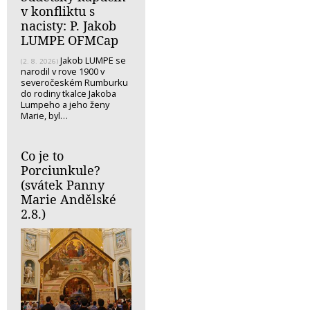
v konfliktu s
nacisty: P. Jakob
LUMPE OFMCap
Jakob LUMPE se
(2. 8. 2026)
narodil v rove 1900 v
severočeském Rumburku
do rodiny tkalce Jakoba
Lumpeho a jeho ženy
Marie, byl…
Co je to
Porciunkule?
(svátek Panny
Marie Andělské
2.8.)