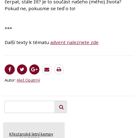
čerpat, stále žít? Je to součást našeho (mého) života?
Pokud ne, pokusme se teď o to!
***
Další texty k tématu
advent naleznete zde
Autor:
Aleš Opatrný
Křesťanské letní kempy