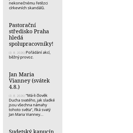
nekonečnému řetězci
církevních skandálů.
Pastorační
středisko Praha
hledá
spolupracovníky!
Pořádání akcí,
(3. 8. 2026)
běžný provoz.
Jan Maria
Vianney (svátek
4.8.)
“Má-li člověk
(3. 8. 2026)
Ducha svatého, jak sladké
jsou všechna námahy
tohoto světa“, říká svatý
Jan Maria Vianney…
Sudetský kapucín