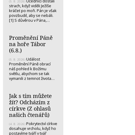
Učedníci dostali
(5. 8. 2026)
strach, když viděli Ježíše
kráčet po moři. Pán je však
povzbudil, aby se nebáli.
[1] S důvěrou v Pána,…
Proměnění Páně
na hoře Tábor
(6.8.)
Událost
(5. 8. 2026)
Proměnění Páně obrací
náš pohled k Božímu
světlu, abychom se tak
vymanili z temnot života…
Jak s tím můžete
žít? Odcházím z
církve (Z ohlasů
našich čtenářů)
Pokrytectví církve
(4. 8. 2026)
dosahuje vrcholu, když ho
postavíme tváří v tvář