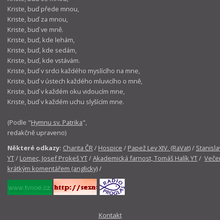
Kriste, buď přede mnou,
Kriste, buď za mnou,
Kriste, buď ve mně.
Kriste, buď, kde lehám,
Kriste, buď, kde sedám,
Kriste, buď, kde vstávám.
Kriste, buď v srdci každého myslícího na mne,
Kriste, buď v ústech každého mluvicího o mně,
Kriste, buď v každém oku vidoucím mne,
Kriste, buď v každém uchu slyšícím mne.
(Podle "
Hymnu sv. Patrika
",
redakčně upraveno)
Některé odkazy:
Charita ČR
/
Hospice
/
Papež Lev XIV. (RaVat)
/
Stanisla
YT
/
Lomec, Josef Prokeš YT
/
Akademická farnost, Tomáš Halík YT
/
Večer
krátkým komentářem (anglicky)
/
Kontakt