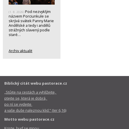
Pod nezvyklým
(1. 8. 2026)
názvem Porciunkule se
skrývá svátek Panny Marie
Andělské a tedy i andělů
strážných slavený podle
staré…
Archiv aktualit
Biblický citát webu pastorace.cz
„Stůjte na cestách a vyhlížejte,
ptejte se, která je dobrá,
po ní se vydejte
a vaše duše naleznou klid.“ (Jer 6,16)
Motto webu pastorace.cz
Kriste, buď se mnou,