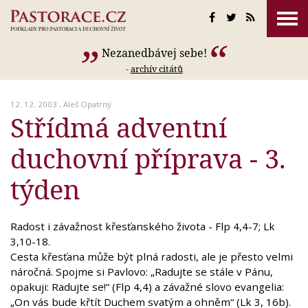
Nezanedbávej sebe!
-
archív citátů
12. 12. 2003 ,
Aleš Opatrný
Střídmá adventní
duchovní příprava - 3.
týden
Radost i závažnost křesťanského života - Flp 4,4-7; Lk
3,10-18.
Cesta křesťana může být plná radosti, ale je přesto velmi
náročná. Spojme si Pavlovo: „Radujte se stále v Pánu,
opakuji: Radujte se!“ (Flp 4,4) a závažné slovo evangelia:
„On vás bude křtít Duchem svatým a ohněm“ (Lk 3, 16b).