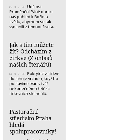
Událost
(5. 8. 2026)
Proměnění Páně obrací
náš pohled k Božímu
světlu, abychom se tak
vymanili z temnot života…
Jak s tím můžete
žít? Odcházím z
církve (Z ohlasů
našich čtenářů)
Pokrytectví církve
(4. 8. 2026)
dosahuje vrcholu, když ho
postavíme tváří v tvář
nekonečnému řetězci
církevních skandálů.
Pastorační
středisko Praha
hledá
spolupracovníky!