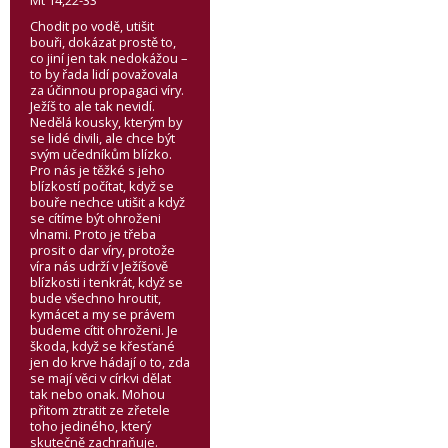
Mt 14,22-33
Chodit po vodě, utišit
bouři, dokázat prostě to,
co jiní jen tak nedokážou –
to by řada lidí považovala
za účinnou propagaci víry.
Ježíš to ale tak nevidí.
Nedělá kousky, kterým by
se lidé divili, ale chce být
svým učedníkům blízko.
Pro nás je těžké s jeho
blízkostí počítat, když se
bouře nechce utišit a když
se cítíme být ohroženi
vlnami. Proto je třeba
prosit o dar víry, protože
víra nás udrží v Ježíšově
blízkosti i tenkrát, když se
bude všechno hroutit,
kymácet a my se právem
budeme cítit ohroženi. Je
škoda, když se křesťané
jen do krve hádají o to, zda
se mají věci v církvi dělat
tak nebo onak. Mohou
přitom ztratit ze zřetele
toho jediného, který
skutečně zachraňuje.