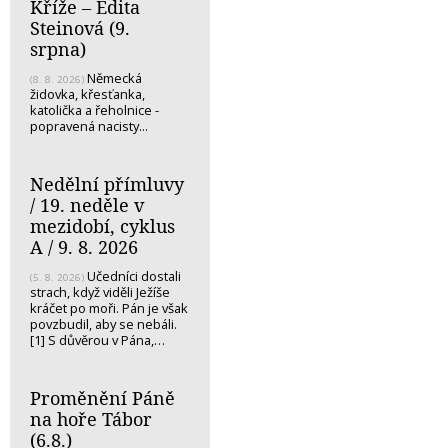
Kříže – Edita
Steinová (9.
srpna)
Německá
(8. 8. 2026)
židovka, křesťanka,
katolička a řeholnice -
popravená nacisty...
Nedělní přímluvy
/ 19. neděle v
mezidobí, cyklus
A / 9. 8. 2026
Učedníci dostali
(5. 8. 2026)
strach, když viděli Ježíše
kráčet po moři. Pán je však
povzbudil, aby se nebáli.
[1] S důvěrou v Pána,…
Proměnění Páně
na hoře Tábor
(6.8.)