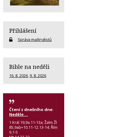
Přihlášení
Správa mailinglistů
Bible na neděli
16. 8. 2026
,
9. 8. 2026
Čtení z dnešního dne:
Neděle . .
1 Král 19,9a.11-13a; Žalm Žl
85,9ab+10.11-12.13-14; Řím
9,1-5