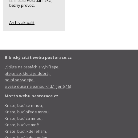
Pořádání akcí,
(3. 8. 2026)
běžný provoz.
Archiv aktualit
Biblický citát webu pastorace.cz
„Stůjte na cestách a vyhlížejte,
ptejte se, která je dobrá,
po ní se vydejte
a vaše duše naleznou klid.“ (Jer 6,16)
Motto webu pastorace.cz
Kriste, buď se mnou,
Kriste, buď přede mnou,
Kriste, buď za mnou,
Kriste, buď ve mně.
Kriste, buď, kde lehám,
Kriste, buď, kde sedám,