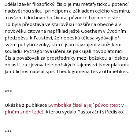
udělal závěr filozofický: číslo je mu metafyzickou potencí,
nadsvětnou silou, principem a základem celého vesmíru,
a ovšem i duchovního života, původce harmonie sfér.
To byla představa ve starověku rozšířená obecně a v
novověku citovaná například ještě Goethem v úvodním
předzpěvu k Faustovi, že nebeská tělesa vydávají při
svém pohybu zvuky, které jsou navzájem v božském
souladu. Pythagorova učení se pak ujali novoplatonici.
Čísla považovali za prostředníky mezi božskou a lidskou
oblastí, za zjevovatele božských tajemství. Novoplatonik
Jamblichos napsal spis Theologúmena tés arithmétikés.
***
Ukázka z publikace
Symbolika čísel a její původ (text v
plném znění zde)
, kterou vydalo Pastorační středisko.
***