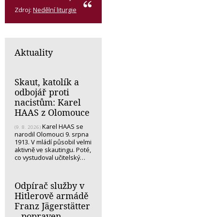
Zdroj:
Nedělní liturgie
Aktuality
Skaut, katolík a
odbojář proti
nacistům: Karel
HAAS z Olomouce
Karel HAAS se
(9. 8. 2026)
narodil Olomouci 9. srpna
1913. V mládí působil velmi
aktivně ve skautingu. Poté,
co vystudoval učitelský…
Odpírač služby v
Hitlerově armádě
Franz Jägerstätter
– popraven