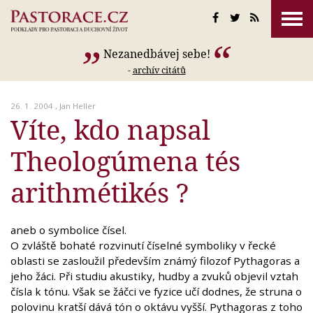
Nezanedbávej sebe!
-
archív citátů
26. 1. 2004 ,
Jan Heller
Víte, kdo napsal
Theologúmena tés
arithmétikés ?
aneb o symbolice čísel.
O zvláště bohaté rozvinutí číselné symboliky v řecké
oblasti se zasloužil především známý filozof Pythagoras a
jeho žáci. Při studiu akustiky, hudby a zvuků objevil vztah
čísla k tónu. Však se žáčci ve fyzice učí dodnes, že struna o
polovinu kratší dává tón o oktávu vyšší. Pythagoras z toho