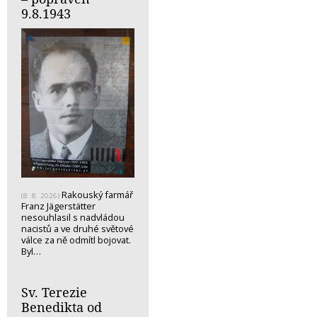
9.8.1943
Rakouský farmář
(8. 8. 2026)
Franz Jägerstätter
nesouhlasil s nadvládou
nacistů a ve druhé světové
válce za ně odmítl bojovat.
Byl…
Sv. Terezie
Benedikta od