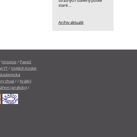
strážných slavený podle
staré…
Archiv aktualit
/
Hospice
/
Papež
yl YT
/
Vojtěch Kodet
Akademická
ry chval
/ /
Krátký
tářem (anglicky)
/