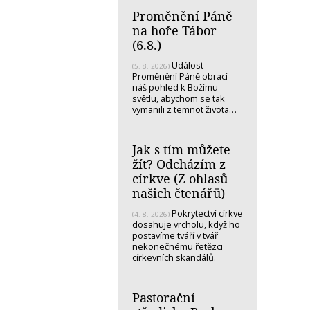
Proměnění Páně
na hoře Tábor
(6.8.)
Událost
(5. 8. 2026)
Proměnění Páně obrací
náš pohled k Božímu
světlu, abychom se tak
vymanili z temnot života…
Jak s tím můžete
žít? Odcházím z
církve (Z ohlasů
našich čtenářů)
Pokrytectví církve
(4. 8. 2026)
dosahuje vrcholu, když ho
postavíme tváří v tvář
nekonečnému řetězci
církevních skandálů.
Pastorační