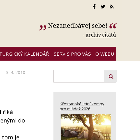
Nezanedbávej sebe!
-
archív citátů
ITURGICKÝ KALENDÁŘ
SERVIS PRO VÁS
O WEBU
3. 4. 2010
Křesťanské letní kempy
pro mládež 2026
 říká
rženými do
 tom je.