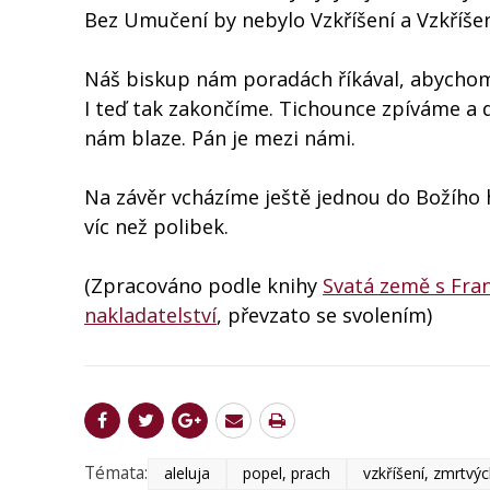
Bez Umučení by nebylo Vzkříšení a Vzkříšen
Náš biskup nám poradách říkával, abychom
I teď tak zakončíme. Tichounce zpíváme a dr
nám blaze. Pán je mezi námi.
Na závěr vcházíme ještě jednou do Božího 
víc než polibek.
(Zpracováno podle knihy
Svatá země s Fra
nakladatelství
, převzato se svolením)
Témata:
aleluja
popel, prach
vzkříšení, zmrtvýc