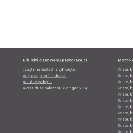
Biblický citát webu pastorace.cz
Motto 
„Stůjte na cestách a vyhlížejte,
Kriste, 
ptejte se, která je dobrá,
Kriste,
po ní se vydejte
Kriste, 
a vaše duše naleznou klid.“ (Jer 6,16)
Kriste, 
Kriste, 
Kriste, 
Kriste, 
Kriste, 
Kriste, 
Kriste, 
Kriste, 