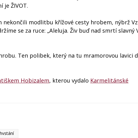
í je ŽIVOT.
 nekončili modlitbu křížové cesty hrobem, nýbrž Vz
žíme se za ruce: „Aleluja. Živ buď nad smrtí slavný Ví
hrobu. Ten polibek, který na tu mramorovou lavici 
ntiškem Hobizalem
, kterou vydalo
Karmelitánské
hvstání