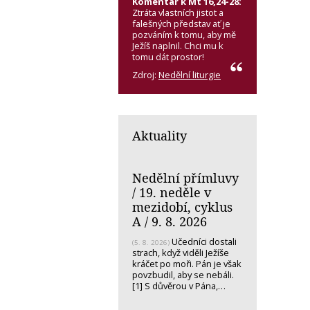
Komentář k Mt 16,24-28:
Ztráta vlastních jistot a
falešných představ ať je
pozváním k tomu, aby mě
Ježíš naplnil. Chci mu k
tomu dát prostor!
Zdroj:
Nedělní liturgie
Aktuality
Nedělní přímluvy
/ 19. neděle v
mezidobí, cyklus
A / 9. 8. 2026
Učedníci dostali
(5. 8. 2026)
strach, když viděli Ježíše
kráčet po moři. Pán je však
povzbudil, aby se nebáli.
[1] S důvěrou v Pána,…