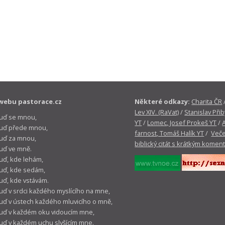
webu pastorace.cz
Některé odkazy:
Charita ČR
Lev XIV. (RaVat)
/
Stanislav Přib
buď se mnou,
YT
/
Lomec, Josef Prokeš YT
/
 buď přede mnou,
farnost, Tomáš Halík YT
/
Veče
buď za mnou,
biblický citát s krátkým komen
buď ve mně.
buď, kde lehám,
buď, kde sedám,
buď, kde vstávám.
buď v srdci každého myslícího na mne,
buď v ústech každého mluvicího o mně,
buď v každém oku vidoucím mne,
buď v každém uchu slyšícím mne.