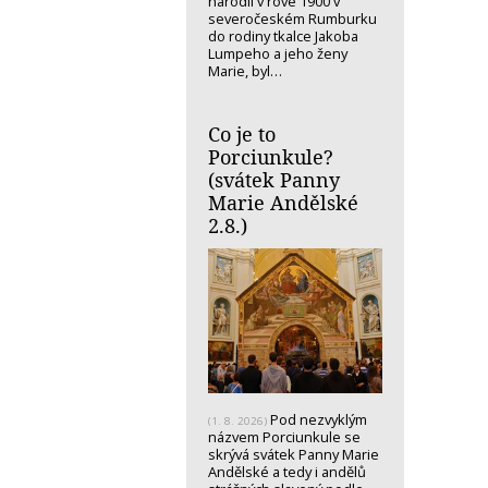
narodil v rove 1900 v
severočeském Rumburku
do rodiny tkalce Jakoba
Lumpeho a jeho ženy
Marie, byl…
Co je to
Porciunkule?
(svátek Panny
Marie Andělské
2.8.)
Pod nezvyklým
(1. 8. 2026)
názvem Porciunkule se
skrývá svátek Panny Marie
Andělské a tedy i andělů