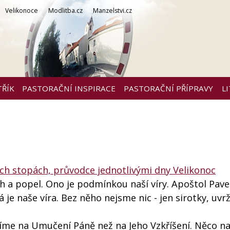
Velikonoce
Modlitba.cz
Manzelstvi.cz
TŘÍK
PASTORAČNÍ INSPIRACE
PASTORAČNÍ PŘÍPRAVY
L
ch stopách, průvodce jednotlivými dny Velikonoc
h a popel. Ono je podmínkou naší víry. Apoštol Pavel
á je naše víra. Bez něho nejsme nic - jen sirotky, uv
líme na Umučení Páně než na Jeho Vzkříšení. Něco na