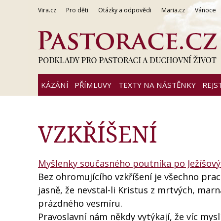
Vira.cz
Pro děti
Otázky a odpovědi
Maria.cz
Vánoce
KÁZÁNÍ
PŘÍMLUVY
TEXTY NA NÁSTĚNKY
REJS
VZKŘÍŠENÍ
Myšlenky současného poutníka po Ježíšový
Bez ohromujícího vzkříšení je všechno prac
jasně, že nevstal-li Kristus z mrtvých, marn
prázdného vesmíru.
Pravoslavní nám někdy vytýkají, že víc mys