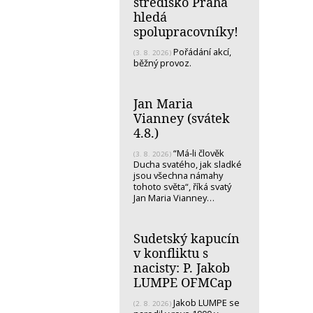
středisko Praha
hledá
spolupracovníky!
Pořádání akcí,
(3. 8. 2026)
běžný provoz.
Jan Maria
Vianney (svátek
4.8.)
“Má-li člověk
(3. 8. 2026)
Ducha svatého, jak sladké
jsou všechna námahy
tohoto světa“, říká svatý
Jan Maria Vianney…
Sudetský kapucín
v konfliktu s
nacisty: P. Jakob
LUMPE OFMCap
Jakob LUMPE se
(2. 8. 2026)