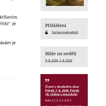
kříšením.
těz“. Je
Přihlášení
Správa mailinglistů
dávám je
Bible na neděli
9. 8. 2026
,
2. 8. 2026
Čtení z dnešního dne:
Pátek 7. 8. 2026, Pátek
18. týdne v mezidobí
Nah 2,1.3; 3,1-3.6-7;