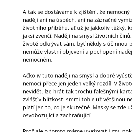
A tak se dostáváme k zjištění, že nemocný po
nadějí ani na úspěch, ani na zázračné vymiz
životního příběhu, ať už je jakkoliv těžký
jaksi zvenčí. Naději na smysl životních činů
životě odkrývat sám, byť někdy s účinnou
nemůže vlastní objevení a pochopení nadě
nemocném.
Ačkoliv tuto naději na smysl a dobré vyústě
nemoci přece jen jeden velký rozdíl. V život
nevidět, lze hrát tak trochu falešnými kar
zvlášť v blízkosti smrti tohle už většinou
platí jen to, co je skutečné. Masky se zde u
osvobozující a zachraňující.
Proč ale o tomto máme uvažovat i my, pok