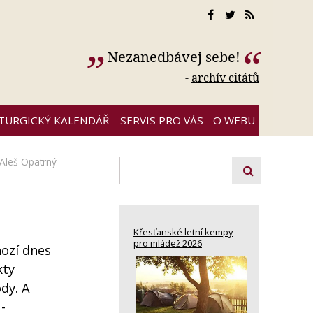
Nezanedbávej sebe!
-
archív citátů
ITURGICKÝ KALENDÁŘ
SERVIS PRO VÁS
O WEBU
Aleš Opatrný
Křesťanské letní kempy
pro mládež 2026
nozí dnes
kty
dy. A
-