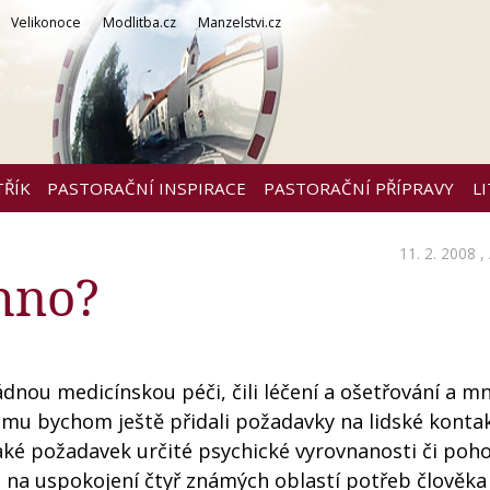
Velikonoce
Modlitba.cz
Manzelstvi.cz
TŘÍK
PASTORAČNÍ INSPIRACE
PASTORAČNÍ PŘÍPRAVY
L
11. 2. 2008 ,
hno?
ádnou medicínskou péči, čili léčení a ošetřování a m
tomu bychom ještě přidali požadavky na lidské konta
ké požadavek určité psychické vyrovnanosti či poho
na uspokojení čtyř známých oblastí potřeb člověka 