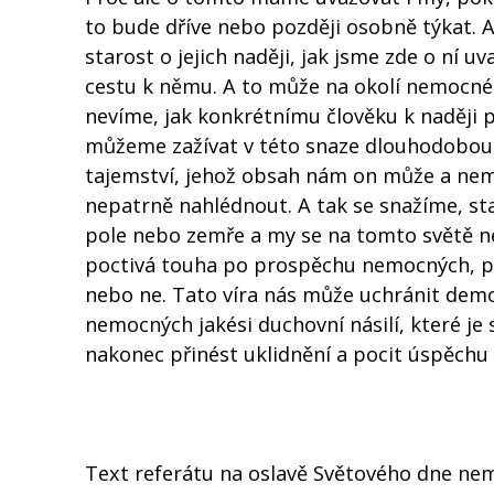
to bude dříve nebo později osobně týkat. A
starost o jejich naději, jak jsme zde o ní u
cestu k němu. A to může na okolí nemocnéh
nevíme, jak konkrétnímu člověku k naději 
můžeme zažívat v této snaze dlouhodobou n
tajemství, jehož obsah nám on může a nemu
nepatrně nahlédnout. A tak se snažíme, s
pole nebo zemře a my se na tomto světě ned
poctivá touha po prospěchu nemocných, po 
nebo ne. Tato víra nás může uchránit demob
nemocných jakési duchovní násilí, které je 
nakonec přinést uklidnění a pocit úspěch
Text referátu na oslavě Světového dne ne