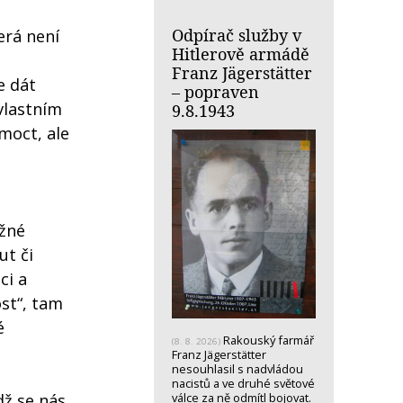
Odpírač služby v
erá není
Hitlerově armádě
Franz Jägerstätter
e dát
– popraven
 vlastním
9.8.1943
moct, ale
ážné
ut či
ci a
ost“, tam
é
Rakouský farmář
(8. 8. 2026)
Franz Jägerstätter
nesouhlasil s nadvládou
nacistů a ve druhé světové
dž se nás
válce za ně odmítl bojovat.