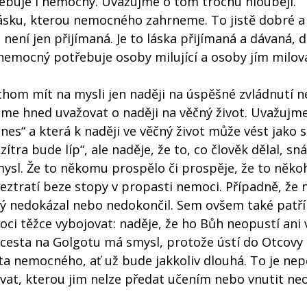
řebuje i nemocný. Uvažujme o tom trochu hlouběji.
ásku, kterou nemocného zahrneme. To jistě dobré a
 není jen přijímaná. Je to láska přijímaná a dávaná, d
 nemocný potřebuje osoby milující a osoby jím milov
hom mít na mysli jen naději na úspěšné zvládnutí 
deme hned uvažovat o naději na věčný život. Uvažujme
 dnes“ a která k naději ve věčný život může vést jako
ítra bude líp“, ale naděje, že to, co člověk dělal, sná
smysl. Že to někomu prospělo či prospěje, že to něko
neztratí beze stopy v propasti nemoci. Případně, že 
ý nedokázal nebo nedokončil. Sem ovšem také patří
i těžce vybojovat: naděje, že ho Bůh neopustí ani 
 cesta na Golgotu má smysl, protože ústí do Otcovy
cesta nemocného, ať už bude jakkoliv dlouhá. To je n
vat, kterou jim nelze předat učením nebo vnutit n