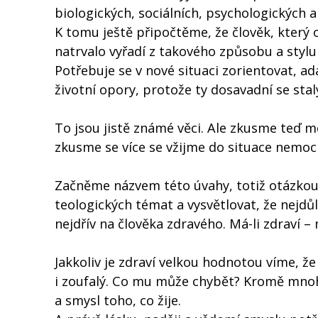
biologických, sociálních, psychologických a 
K tomu ještě připočtěme, že člověk, který
natrvalo vyřadí z takového způsobu a stylu 
Potřebuje se v nové situaci zorientovat, 
životní opory, protože ty dosavadní se sta
To jsou jistě známé věci. Ale zkusme teď m
zkusme se více se vžijme do situace nemocn
Začněme názvem této úvahy, totiž otázkou,
teologických témat a vysvětlovat, že nejdůle
nejdřív na člověka zdravého. Má-li zdraví –
Jakkoliv je zdraví velkou hodnotou víme, ž
i zoufalý. Co mu může chybět? Kromě mnoha
a smysl toho, co žije.