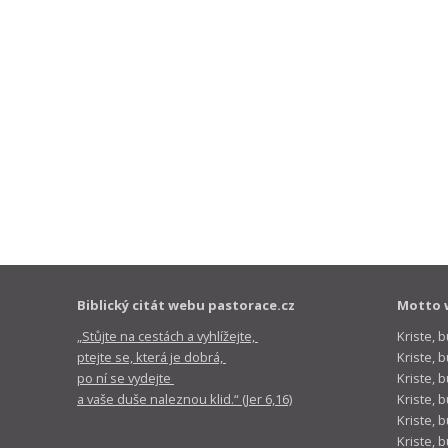
Biblický citát webu pastorace.cz
Motto 
„Stůjte na cestách a vyhlížejte,
Kriste, 
ptejte se, která je dobrá,
Kriste,
po ní se vydejte
Kriste, 
a vaše duše naleznou klid.“ (Jer 6,16)
Kriste, 
Kriste, 
Kriste, 