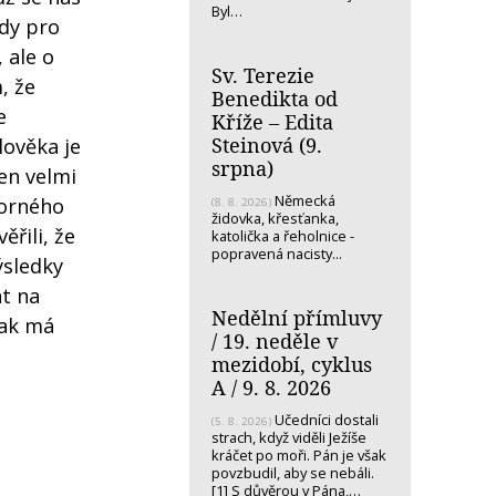
Byl…
edy pro
 ale o
Sv. Terezie
, že
Benedikta od
e
Kříže – Edita
Steinová (9.
lověka je
srpna)
en velmi
Německá
zorného
(8. 8. 2026)
židovka, křesťanka,
řili, že
katolička a řeholnice -
popravená nacisty...
ýsledky
at na
Nedělní přímluvy
šak má
/ 19. neděle v
mezidobí, cyklus
A / 9. 8. 2026
Učedníci dostali
(5. 8. 2026)
strach, když viděli Ježíše
kráčet po moři. Pán je však
povzbudil, aby se nebáli.
[1] S důvěrou v Pána,…