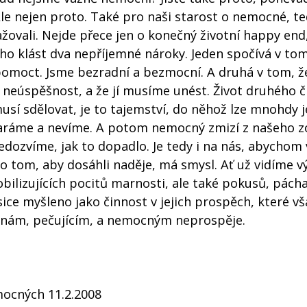
le nejen proto. Také pro naši starost o nemocné, t
važovali. Nejde přece jen o konečný životní happy end,
o klást dva nepříjemné nároky. Jeden spočívá v tom
pomoct. Jsme bezradní a bezmocní. A druhá v tom, ž
eúspěšnost, a že jí musíme unést. Život druhého č
sí sdělovat, je to tajemství, do něhož lze mnohdy j
taráme a nevíme. A potom nemocný zmizí z našeho 
ozvíme, jak to dopadlo. Je tedy i na nás, abychom vě
tom, aby dosáhli naděje, má smysl. Ať už vidíme v
ilizujících pocitů marnosti, ale také pokusů, pách
sice myšleno jako činnost v jejich prospěch, které v
u nám, pečujícím, a nemocným neprospěje.
mocných 11.2.2008