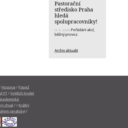
Pastorační
středisko Praha
hledá
spolupracovníky!
Pořádání akcí,
(3. 8. 2026)
běžný provoz.
Archiv aktualit
/
Hospice
/
Papež
yl YT
/
Vojtěch Kodet
Akademická
ry chval
/ /
Krátký
tářem (anglicky)
/