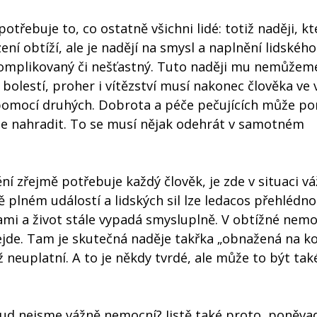
třebuje to, co ostatně všichni lidé: totiž naději, kt
ení obtíží, ale je nadějí na smysl a naplnění lidského
, komplikovaný či nešťastný. Tuto naději mu nemůžem
, bolestí, proher i vítězství musí nakonec člověka ve
 pomocí druhých. Dobrota a péče pečujících může po
je nahradit. To se musí nějak odehrát v samotném
ní zřejmě potřebuje každý člověk, je zde v situaci v
ě plném událostí a lidských sil lze ledacos přehlédno
tami a život stále vypadá smysluplně. V obtížné nemo
 nejde. Tam je skutečná naděje takřka „obnažená na k
ž neuplatní. A to je někdy tvrdé, ale může to být tak
ud nejsme vážně nemocní? Jistě také proto, poněva