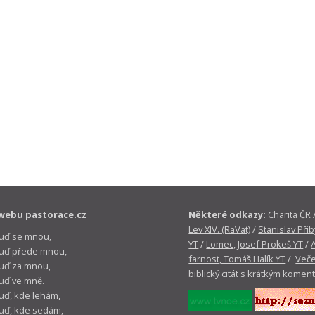
webu pastorace.cz
Některé odkazy:
Charita ČR
Lev XIV. (RaVat)
/
Stanislav Přib
buď se mnou,
YT
/
Lomec, Josef Prokeš YT
/
 buď přede mnou,
farnost, Tomáš Halík YT
/
Veče
buď za mnou,
biblický citát s krátkým komen
buď ve mně.
buď, kde lehám,
buď, kde sedám,