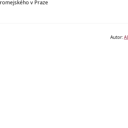
oromejského v Praze
Autor:
A