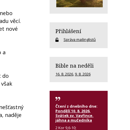
 nebo
adu věcí.
et nové
Přihlášení
Správa mailinglistů
b a
Bible na neděli
16. 8. 2026
,
9. 8. 2026
t do
e však
Čtení z dnešního dne:
 nešťastný
Pondělí 10. 8. 2026,
a, naděje
Svátek sv. Vavřince,
jáhna a mučedníka
2 Kor 9,6-10;