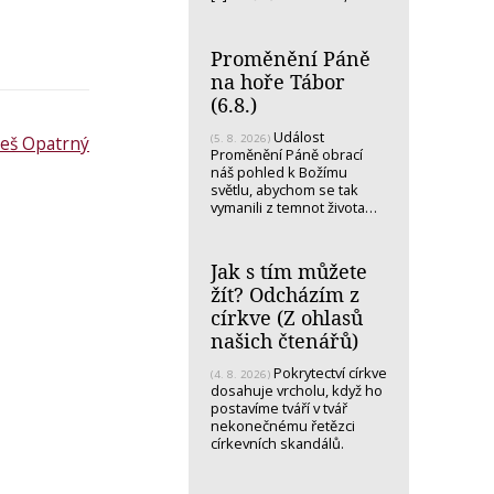
Proměnění Páně
na hoře Tábor
(6.8.)
Událost
leš Opatrný
(5. 8. 2026)
Proměnění Páně obrací
náš pohled k Božímu
světlu, abychom se tak
vymanili z temnot života…
Jak s tím můžete
žít? Odcházím z
církve (Z ohlasů
našich čtenářů)
Pokrytectví církve
(4. 8. 2026)
dosahuje vrcholu, když ho
postavíme tváří v tvář
nekonečnému řetězci
církevních skandálů.