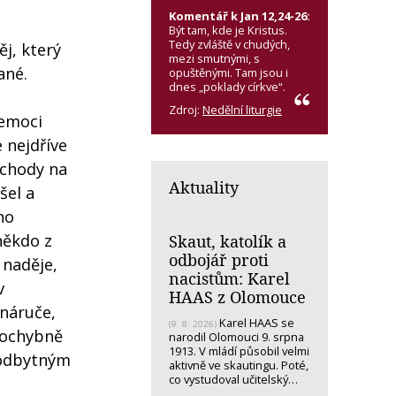
Komentář k Jan 12,24-26:
Být tam, kde je Kristus.
Tedy zvláště v chudých,
ěj, který
mezi smutnými, s
ané.
opuštěnými. Tam jsou i
dnes „poklady církve“.
Zdroj:
Nedělní liturgie
nemoci
 nejdříve
 schody na
Aktuality
šel a
ho
někdo z
Skaut, katolík a
odbojář proti
 naděje,
nacistům: Karel
v
HAAS z Olomouce
 náruče,
Karel HAAS se
(9. 8. 2026)
epochybně
narodil Olomouci 9. srpna
1913. V mládí působil velmi
eodbytným
aktivně ve skautingu. Poté,
co vystudoval učitelský…