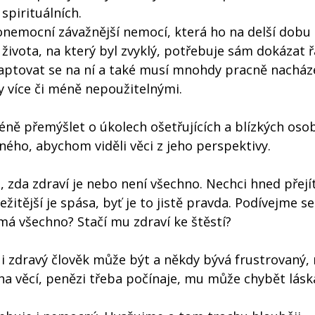
spirituálních.
 onemocní závažnější nemocí, která ho na delší dobu
života, na který byl zvyklý, potřebuje sám dokázat ř
adaptovat se na ní a také musí mnohdy pracně nacház
ly více či méně nepoužitelnými.
éně přemýšlet o úkolech ošetřujících a blízkých oso
ého, abychom viděli věci z jeho perspektivy.
 zda zdraví je nebo není všechno. Nechci hned přejí
žitější je spása, byť je to jistě pravda. Podívejme s
 má všechno? Stačí mu zdraví ke štěstí?
e i zdravý člověk může být a někdy bývá frustrovaný,
 věcí, penězi třeba počínaje, mu může chybět lásk