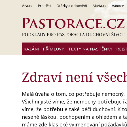
Vira.cz
Pro děti
Otázky a odpovědi
Maria.cz
Vánoce
KÁZÁNÍ
PŘÍMLUVY
TEXTY NA NÁSTĚNKY
REJS
Zdraví není všec
Malá úvaha o tom, co potřebuje nemocný.
Všichni jistě víme, že nemocný potřebuje ř
víme, že potřebuje také péči duchovní. K 
nesené láskou, pochopením a ohledem a ta
máme zde klasické vyjmenování požadavků 