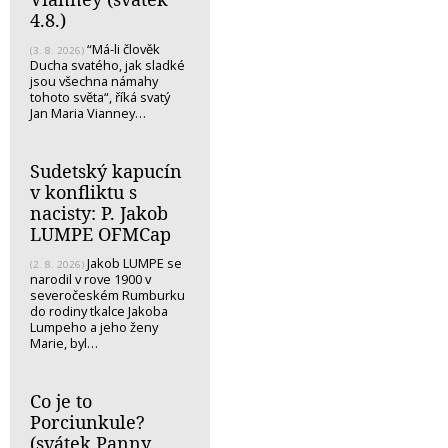
4.8.)
“Má-li člověk
(3. 8. 2026)
Ducha svatého, jak sladké
jsou všechna námahy
tohoto světa“, říká svatý
Jan Maria Vianney…
Sudetský kapucín
v konfliktu s
nacisty: P. Jakob
LUMPE OFMCap
Jakob LUMPE se
(2. 8. 2026)
narodil v rove 1900 v
severočeském Rumburku
do rodiny tkalce Jakoba
Lumpeho a jeho ženy
Marie, byl…
Co je to
Porciunkule?
(svátek Panny