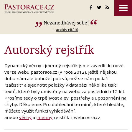
Nezanedbávej sebe!
-
archív citátů
Autorský rejstřík
Dynamický věcný i jmenný rejstřík jsme zavedli do nové
verze webu pastorace.cz (v roce 2012). Ještě nějakou
dobu nám ale bohužel potrvá, než se nám podaří
"začistit" a sjednotit položky v databázi několika tisíc
textů, které byly umístěny na webu za posledních 12 let.
Prosíme tedy o trpělivost a ev. postřehy a upozornění na
chyby. Děkujeme. Pro dohledání termínů, které hledáte,
můžete využít funkci vyhledávání,
anebo
věcný
a
jmenný
rejstřík z webu vira.cz