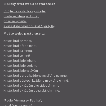
Biblický citát webu pastorace.cz
„Stůjte na cestách a vyhlížejte,
ptejte se, která je dobrá,
po ní se vydejte
a vaše duše naleznou klid.“ (Jer 6,16)
Motto webu pastorace.cz
Kriste, buď se mnou,
Kriste, buď přede mnou,
Kriste, buď za mnou,
Kriste, buď ve mně.
Kriste, buď, kde lehám,
Kriste, buď, kde sedám,
Kriste, buď, kde vstávám.
Kriste, buď v srdci každého myslícího na mne,
Kriste, buď v ústech každého mluvicího o mně,
Kriste, buď v každém oku vidoucím mne,
Kriste, buď v každém uchu slyšícím mne.
(Podle "
Hymnu sv. Patrika
",
redakčně upraveno)