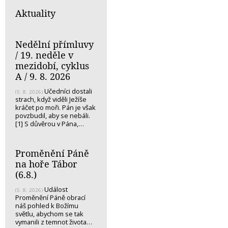
Aktuality
Nedělní přímluvy
/ 19. neděle v
mezidobí, cyklus
A / 9. 8. 2026
Učedníci dostali
(5. 8. 2026)
strach, když viděli Ježíše
kráčet po moři. Pán je však
povzbudil, aby se nebáli.
[1] S důvěrou v Pána,…
Proměnění Páně
na hoře Tábor
(6.8.)
Událost
(5. 8. 2026)
Proměnění Páně obrací
náš pohled k Božímu
světlu, abychom se tak
vymanili z temnot života…