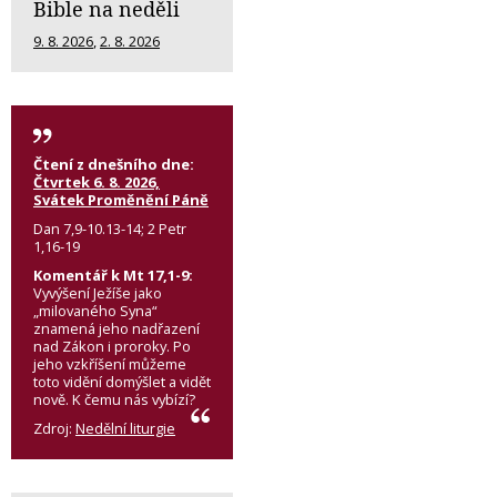
Bible na neděli
9. 8. 2026
,
2. 8. 2026
Čtení z dnešního dne:
Čtvrtek 6. 8. 2026,
Svátek Proměnění Páně
Dan 7,9-10.13-14; 2 Petr
1,16-19
Komentář k Mt 17,1-9:
Vyvýšení Ježíše jako
„milovaného Syna“
znamená jeho nadřazení
nad Zákon i proroky. Po
jeho vzkříšení můžeme
toto vidění domýšlet a vidět
nově. K čemu nás vybízí?
Zdroj:
Nedělní liturgie