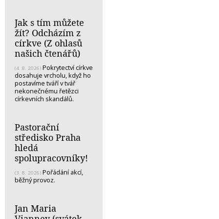
Jak s tím můžete
žít? Odcházím z
církve (Z ohlasů
našich čtenářů)
Pokrytectví církve
(4. 8. 2026)
dosahuje vrcholu, když ho
postavíme tváří v tvář
nekonečnému řetězci
církevních skandálů.
Pastorační
středisko Praha
hledá
spolupracovníky!
Pořádání akcí,
(3. 8. 2026)
běžný provoz.
Jan Maria
Vianney (svátek