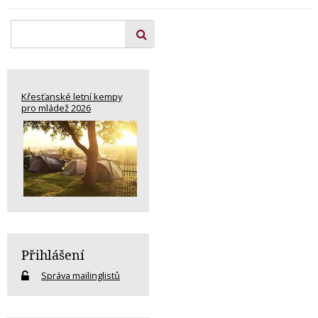
Křesťanské letní kempy
pro mládež 2026
Přihlášení
Správa mailinglistů