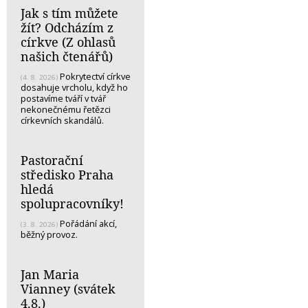
Jak s tím můžete
žít? Odcházím z
církve (Z ohlasů
našich čtenářů)
Pokrytectví církve
(4. 8. 2026)
dosahuje vrcholu, když ho
postavíme tváří v tvář
nekonečnému řetězci
církevních skandálů.
Pastorační
středisko Praha
hledá
spolupracovníky!
Pořádání akcí,
(3. 8. 2026)
běžný provoz.
Jan Maria
Vianney (svátek
4.8.)