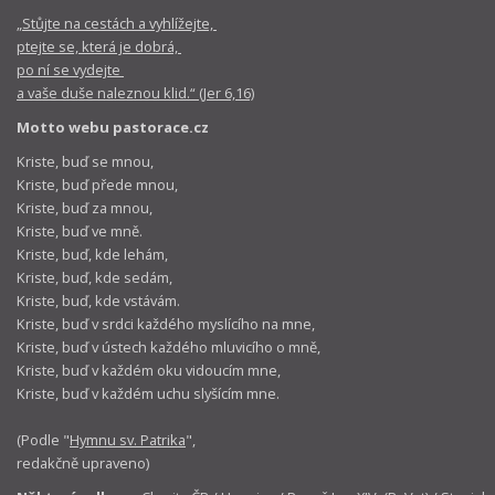
„Stůjte na cestách a vyhlížejte,
ptejte se, která je dobrá,
po ní se vydejte
a vaše duše naleznou klid.“ (Jer 6,16)
Motto webu pastorace.cz
Kriste, buď se mnou,
Kriste, buď přede mnou,
Kriste, buď za mnou,
Kriste, buď ve mně.
Kriste, buď, kde lehám,
Kriste, buď, kde sedám,
Kriste, buď, kde vstávám.
Kriste, buď v srdci každého myslícího na mne,
Kriste, buď v ústech každého mluvicího o mně,
Kriste, buď v každém oku vidoucím mne,
Kriste, buď v každém uchu slyšícím mne.
(Podle "
Hymnu sv. Patrika
",
redakčně upraveno)