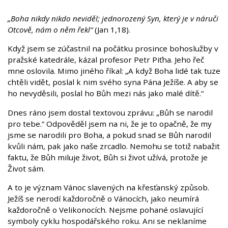
„Boha nikdy nikdo neviděl; jednorozený Syn, který je v náruči
Otcově, nám o něm řekl“
(Jan 1,18).
Když jsem se zúčastnil na počátku prosince bohoslužby v
pražské katedrále, kázal profesor Petr Piťha. Jeho řeč
mne oslovila. Mimo jiného říkal: „A když Boha lidé tak tuze
chtěli vidět, poslal k nim svého syna Pána Ježíše. A aby se
ho nevyděsili, poslal ho Bůh mezi nás jako malé dítě.“
Dnes ráno jsem dostal textovou zprávu: „Bůh se narodil
pro tebe.“ Odpověděl jsem na ni, že je to opačně, že my
jsme se narodili pro Boha, a pokud snad se Bůh narodil
kvůli nám, pak jako naše zrcadlo. Nemohu se totiž nabažit
faktu, že Bůh miluje život, Bůh si život užívá, protože je
Život sám.
A to je význam Vánoc slavených na křesťanský způsob.
Ježíš se nerodí každoročně o Vánocích, jako neumírá
každoročně o Velikonocích. Nejsme pohané oslavující
symboly cyklu hospodářského roku. Ani se neklaníme