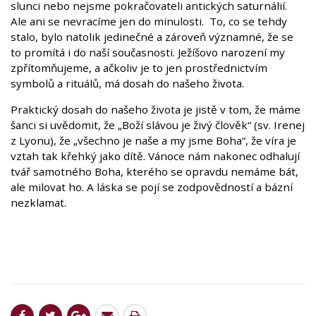
slunci nebo nejsme pokračovateli antických saturnálií.
Ale ani se nevracíme jen do minulosti. To, co se tehdy
stalo, bylo natolik jedinečné a zároveň významné, že se
to promítá i do naší současnosti. Ježíšovo narození my
zpřítomňujeme, a ačkoliv je to jen prostřednictvím
symbolů a rituálů, má dosah do našeho života.
Praktický dosah do našeho života je jistě v tom, že máme
šanci si uvědomit, že „Boží slávou je živý člověk“ (sv. Irenej
z Lyonu), že „všechno je naše a my jsme Boha“, že víra je
vztah tak křehký jako dítě. Vánoce nám nakonec odhalují
tvář samotného Boha, kterého se opravdu nemáme bát,
ale milovat ho. A láska se pojí se zodpovědností a bázní
nezklamat.