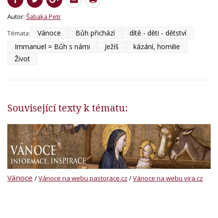
Autor:
Šabaka Petr
Vánoce
Bůh přichází
dítě - děti - dětství
Témata:
Immanuel = Bůh s námi
Ježíš
kázání, homilie
Život
Související texty k tématu:
Vánoce
/
Vánoce na webu pastorace.cz
/
Vánoce na webu vira.cz