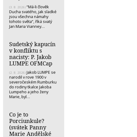
“Má-li člověk
(3. 8. 2026)
Ducha svatého, jak sladké
jsou všechna námahy
tohoto světa“, říká svatý
Jan Maria Vianney…
Sudetský kapucín
v konfliktu s
nacisty: P. Jakob
LUMPE OFMCap
Jakob LUMPE se
(2. 8. 2026)
narodil v rove 1900 v
severočeském Rumburku
do rodiny tkalce Jakoba
Lumpeho a jeho ženy
Marie, byl…
Co je to
Porciunkule?
(svátek Panny
Marie Andělské