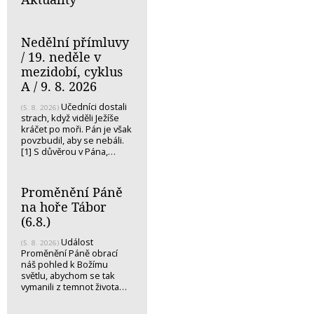
Nedělní přímluvy
/ 19. neděle v
mezidobí, cyklus
A / 9. 8. 2026
Učedníci dostali
(5. 8. 2026)
strach, když viděli Ježíše
kráčet po moři. Pán je však
povzbudil, aby se nebáli.
[1] S důvěrou v Pána,…
Proměnění Páně
na hoře Tábor
(6.8.)
Událost
(5. 8. 2026)
Proměnění Páně obrací
náš pohled k Božímu
světlu, abychom se tak
vymanili z temnot života…