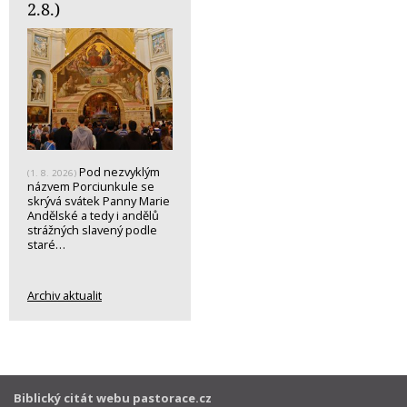
2.8.)
Pod nezvyklým
(1. 8. 2026)
názvem Porciunkule se
skrývá svátek Panny Marie
Andělské a tedy i andělů
strážných slavený podle
staré…
Archiv aktualit
Biblický citát webu pastorace.cz