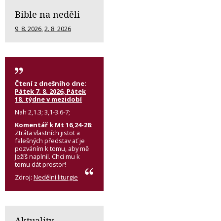
Bible na neděli
9. 8. 2026
,
2. 8. 2026
Čtení z dnešního dne:
Pátek 7. 8. 2026, Pátek
18. týdne v mezidobí
Nah 2,1.3; 3,1-3.6-7;
Komentář k Mt 16,24-28:
Ztráta vlastních jistot a
falešných představ ať je
pozváním k tomu, aby mě
Ježíš naplnil. Chci mu k
tomu dát prostor!
Zdroj:
Nedělní liturgie
Aktuality