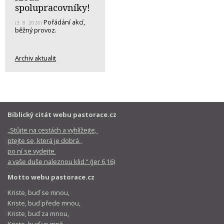
spolupracovníky!
Pořádání akcí,
(3. 8. 2026)
běžný provoz.
Archiv aktualit
Biblický citát webu pastorace.cz
„Stůjte na cestách a vyhlížejte,
ptejte se, která je dobrá,
po ní se vydejte
a vaše duše naleznou klid.“ (Jer 6,16)
Motto webu pastorace.cz
Kriste, buď se mnou,
Kriste, buď přede mnou,
Kriste, buď za mnou,