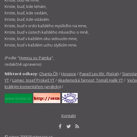
Kriste, buď ve mně.
Kriste, buď, kde lehám,
Kriste, buď, kde sedám,
Kriste, buď, kde vstávám.
Kriste, buď v srdci každého myslícího na mne,
Kriste, buď v ústech každého mluvicího o mně,
Kriste, buď v každém oku vidoucím mne,
Kriste, buď v každém uchu slyšícím mne.
(Podle "
Hymnu sv. Patrika
",
redakčně upraveno)
Některé odkazy:
Charita ČR
/
Hospice
/
Papež Lev XIV. (RaVat)
/
Stanisla
YT
/
Lomec, Josef Prokeš YT
/
Akademická farnost, Tomáš Halík YT
/
Večer
krátkým komentářem (anglicky)
/
Kontakt
© since 2000 Pastorace.cz