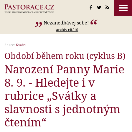
Nezanedbávej sebe!
-
archív citátů
Sekce:
Kázání
Období během roku (cyklus B)
Narození Panny Marie
8. 9. - Hledejte i v
rubrice „Svátky a
slavnosti s jednotným
čtením“