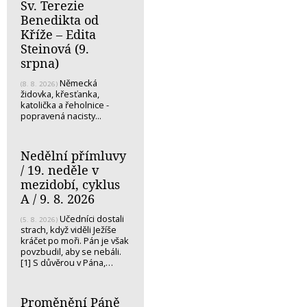
Sv. Terezie
Benedikta od
Kříže – Edita
Steinová (9.
srpna)
Německá
(8. 8. 2026)
židovka, křesťanka,
katolička a řeholnice -
popravená nacisty...
Nedělní přímluvy
/ 19. neděle v
mezidobí, cyklus
A / 9. 8. 2026
Učedníci dostali
(5. 8. 2026)
strach, když viděli Ježíše
kráčet po moři. Pán je však
povzbudil, aby se nebáli.
[1] S důvěrou v Pána,…
Proměnění Páně