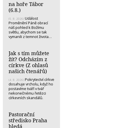
na hoře Tábor
(6.8.)
Událost
(5. 8. 2026)
Proměnění Páně obrací
náš pohled k Božímu
světlu, abychom se tak
vymanili z temnot života…
Jak s tím můžete
žít? Odcházím z
církve (Z ohlasů
našich čtenářů)
Pokrytectví církve
(4. 8. 2026)
dosahuje vrcholu, když ho
postavíme tváří v tvář
nekonečnému řetězci
církevních skandálů.
Pastorační
středisko Praha
hledá