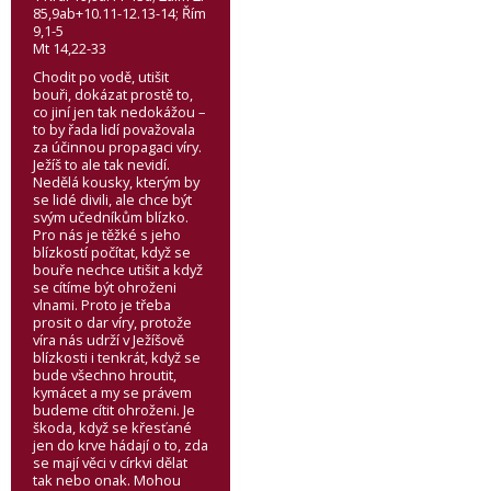
85,9ab+10.11-12.13-14; Řím
9,1-5
Mt 14,22-33
Chodit po vodě, utišit
bouři, dokázat prostě to,
co jiní jen tak nedokážou –
to by řada lidí považovala
za účinnou propagaci víry.
Ježíš to ale tak nevidí.
Nedělá kousky, kterým by
se lidé divili, ale chce být
svým učedníkům blízko.
Pro nás je těžké s jeho
blízkostí počítat, když se
bouře nechce utišit a když
se cítíme být ohroženi
vlnami. Proto je třeba
prosit o dar víry, protože
víra nás udrží v Ježíšově
blízkosti i tenkrát, když se
bude všechno hroutit,
kymácet a my se právem
budeme cítit ohroženi. Je
škoda, když se křesťané
jen do krve hádají o to, zda
se mají věci v církvi dělat
tak nebo onak. Mohou