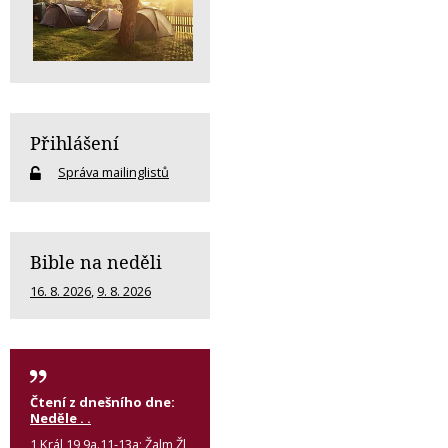
Přihlášení
Správa mailinglistů
Bible na neděli
16. 8. 2026
,
9. 8. 2026
Čtení z dnešního dne:
Neděle . .
1 Král 19,9a.11-13a; Žalm Žl