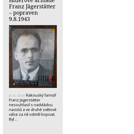
Franz Jägerstätter
– popraven
9.8.1943
Rakouský farmář
(8. 8. 2026)
Franz Jägerstätter
nesouhlasil s nadvládou
nacistů a ve druhé světové
válce za ně odmítl bojovat.
Byl…