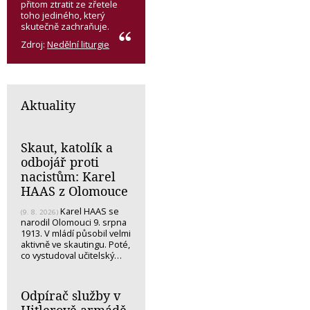
přitom ztratit ze zřetele
toho jediného, který
skutečně zachraňuje.
Zdroj:
Nedělní liturgie
Aktuality
Skaut, katolík a
odbojář proti
nacistům: Karel
HAAS z Olomouce
Karel HAAS se
(9. 8. 2026)
narodil Olomouci 9. srpna
1913. V mládí působil velmi
aktivně ve skautingu. Poté,
co vystudoval učitelský…
Odpírač služby v
Hitlerově armádě