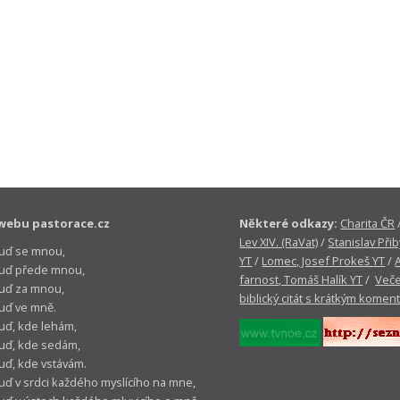
webu pastorace.cz
Některé odkazy:
Charita ČR
Lev XIV. (RaVat)
/
Stanislav Přib
buď se mnou,
YT
/
Lomec, Josef Prokeš YT
/
 buď přede mnou,
farnost, Tomáš Halík YT
/
Veče
buď za mnou,
biblický citát s krátkým komen
buď ve mně.
buď, kde lehám,
buď, kde sedám,
buď, kde vstávám.
buď v srdci každého myslícího na mne,