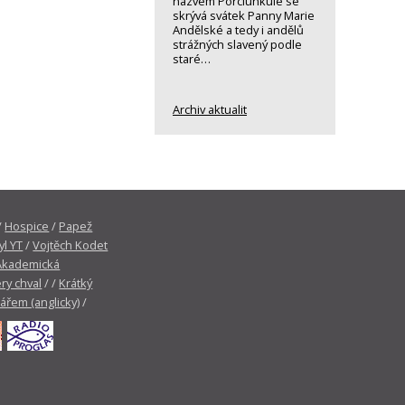
názvem Porciunkule se
skrývá svátek Panny Marie
Andělské a tedy i andělů
strážných slavený podle
staré…
Archiv aktualit
/
Hospice
/
Papež
yl YT
/
Vojtěch Kodet
Akademická
ry chval
/ /
Krátký
tářem (anglicky)
/