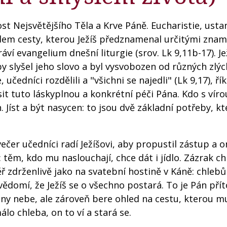
nost Nejsvětějšího Těla a Krve Páně. Eucharistie, ust
odem cesty, kterou Ježíš předznamenal určitými zna
 evangelium dnešní liturgie (srov. Lk 9,11b-17). Je
by slyšel jeho slovo a byl vysvobozen od různých zlých
učedníci rozdělili a "všichni se najedli" (Lk 9,17), ří
it tuto láskyplnou a konkrétní péči Pána. Kdo s víro
n. Jíst a být nasycen: to jsou dvě základní potřeby, kt
dvečer učedníci radí Ježíšovi, aby propustil zástup a 
to: těm, kdo mu naslouchají, chce dát i jídlo. Zázrak c
ř zdrženlivě jako na svatební hostině v Káně: chlebů
 uvědomí, že Ježíš se o všechno postará. To je Pán př
čany nebe, ale zároveň bere ohled na cestu, kterou 
o chleba, on to ví a stará se.