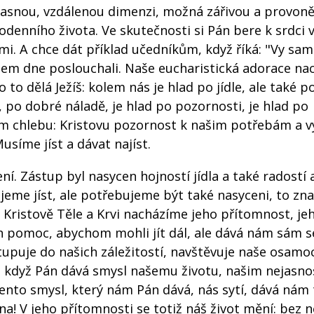
ejasnou, vzdálenou dimenzi, možná zářivou a provon
denního života. Ve skutečnosti si Pán bere k srdci 
mi. A chce dát příklad učedníkům, když říká: "Vy sam
během dne poslouchali. Naše eucharistická adorace na
 to dělá Ježíš: kolem nás je hlad po jídle, ale také p
í, po dobré náladě, je hlad po pozornosti, je hlad po
ém chlebu: Kristovu pozornost k našim potřebám a v
usíme jíst a dávat najíst.
ní. Zástup byl nasycen hojností jídla a také radostí
bujeme jíst, ale potřebujeme být také nasyceni, to z
 Kristově Těle a Krvi nacházíme jeho přítomnost, jeh
n pomoc, abychom mohli jít dál, ale dává nám sám s
upuje do našich záležitostí, navštěvuje naše osamoc
, když Pán dává smysl našemu životu, našim nejasn
nto smysl, který nám Pán dává, nás sytí, dává nám t
a! V jeho přítomnosti se totiž náš život mění: bez n