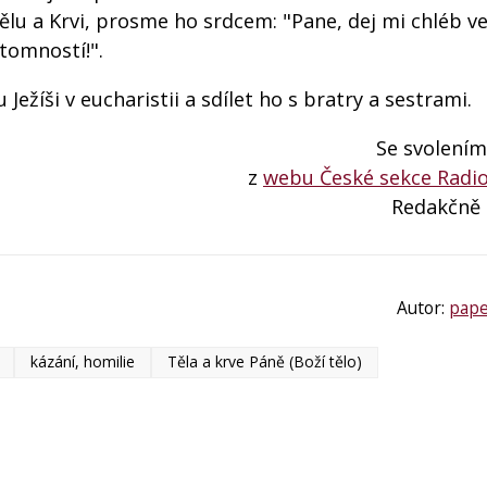
ělu a Krvi, prosme ho srdcem: "Pane, dej mi chléb ve
tomností!".
ežíši v eucharistii a sdílet ho s bratry a sestrami.
Se svolením
z
webu České sekce Radio
Redakčně
Autor:
pape
kázání, homilie
Těla a krve Páně (Boží tělo)