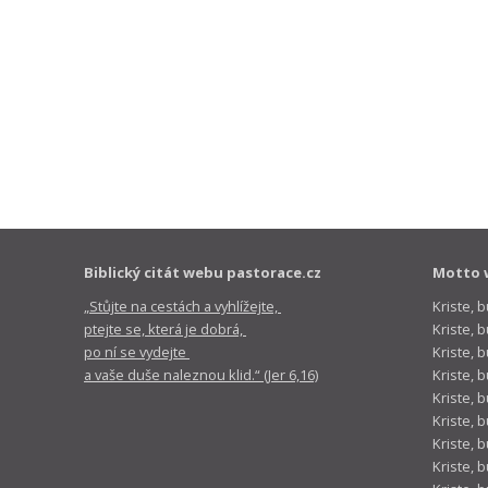
Biblický citát webu pastorace.cz
Motto 
„Stůjte na cestách a vyhlížejte,
Kriste, 
ptejte se, která je dobrá,
Kriste,
po ní se vydejte
Kriste, 
a vaše duše naleznou klid.“ (Jer 6,16)
Kriste, 
Kriste, 
Kriste, 
Kriste, 
Kriste, 