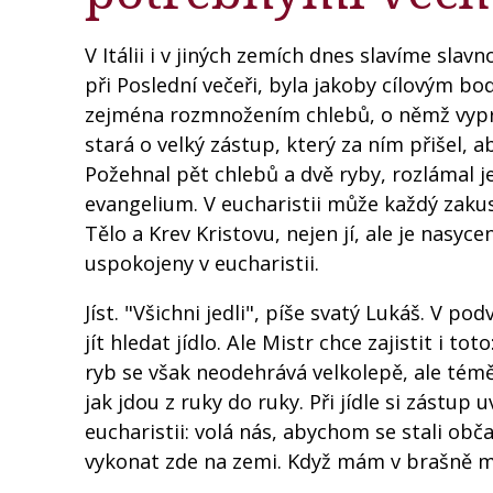
V Itálii i v jiných zemích dnes slavíme slav
při Poslední večeři, byla jakoby cílovým b
zejména rozmnožením chlebů, o němž vypráví
stará o velký zástup, který za ním přišel, a
Požehnal pět chlebů a dvě ryby, rozlámal je, 
evangelium. V eucharistii může každý zakus
Tělo a Krev Kristovu, nejen jí, ale je nasyce
uspokojeny v eucharistii.
Jíst. "Všichni jedli", píše svatý Lukáš. V po
jít hledat jídlo. Ale Mistr chce zajistit i to
ryb se však neodehrává velkolepě, ale témě
jak jdou z ruky do ruky. Při jídle si zástup
eucharistii: volá nás, abychom se stali ob
vykonat zde na zemi. Když mám v brašně mál