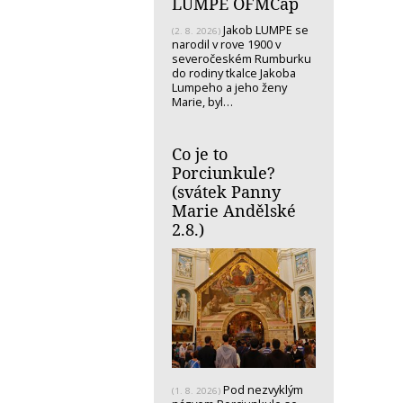
LUMPE OFMCap
Jakob LUMPE se
(2. 8. 2026)
narodil v rove 1900 v
severočeském Rumburku
do rodiny tkalce Jakoba
Lumpeho a jeho ženy
Marie, byl…
Co je to
Porciunkule?
(svátek Panny
Marie Andělské
2.8.)
Pod nezvyklým
(1. 8. 2026)