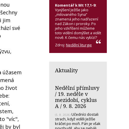
ěnou
Komentář k Mt 17,1-9:
Vyvýšení Ježíše jako
všechny
„milovaného Syna“
znamená jeho nadřazení
i jim
nad Zákon i proroky. Po
chází své
jeho vzkříšení můžeme
toto vidění domýšlet a vidět
o
nově. K čemu nás vybízí?
Zdroj:
Nedělní liturgie
ýzvu,
Aktuality
 a úžasem
namená
Nedělní přímluvy
o život
/ 19. neděle v
ebe:
mezidobí, cyklus
ení,
A / 9. 8. 2026
ostem,
Učedníci dostali
(5. 8. 2026)
o "víc",
strach, když viděli Ježíše
kráčet po moři. Pán je však
ěj by byl
povzbudil, aby se nebáli.