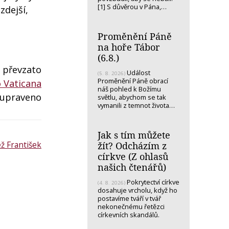
[1] S důvěrou v Pána,…
zdejší,
Proměnění Páně
na hoře Tábor
(6.8.)
 převzato
Událost
(5. 8. 2026)
Proměnění Páně obrací
 Vaticana
náš pohled k Božímu
 upraveno
světlu, abychom se tak
vymanili z temnot života…
Jak s tím můžete
ž František
žít? Odcházím z
církve (Z ohlasů
našich čtenářů)
Pokrytectví církve
(4. 8. 2026)
dosahuje vrcholu, když ho
postavíme tváří v tvář
nekonečnému řetězci
církevních skandálů.