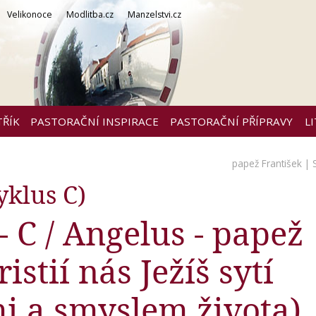
Velikonoce
Modlitba.cz
Manzelstvi.cz
TŘÍK
PASTORAČNÍ INSPIRACE
PASTORAČNÍ PŘÍPRAVY
L
papež František
| 
klus C)
- C / Angelus - papež
stií nás Ježíš sytí
i a smyslem života)