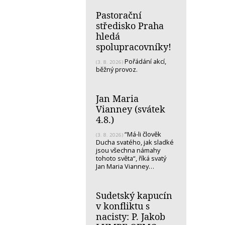
Pastorační
středisko Praha
hledá
spolupracovníky!
Pořádání akcí,
(3. 8. 2026)
běžný provoz.
Jan Maria
Vianney (svátek
4.8.)
“Má-li člověk
(3. 8. 2026)
Ducha svatého, jak sladké
jsou všechna námahy
tohoto světa“, říká svatý
Jan Maria Vianney…
Sudetský kapucín
v konfliktu s
nacisty: P. Jakob