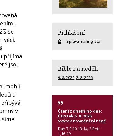
anovená
meními,
žíš se
Přihlášení
 věcí.
Správa mailinglistů
ká
u přijímá
eré jsou
Bible na neděli
9. 8. 2026
,
2. 8. 2026
oni mohli
hlebů a
 přibývá,
ítomný v
Čtení z dnešního dne:
Čtvrtek 6. 8. 2026,
musíme
Svátek Proměnění Páně
Dan 7,9-10.13-14; 2 Petr
1,16-19