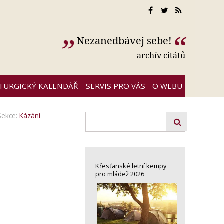
Nezanedbávej sebe!
-
archív citátů
ITURGICKÝ KALENDÁŘ
SERVIS PRO VÁS
O WEBU
Sekce:
Kázání
Křesťanské letní kempy
pro mládež 2026