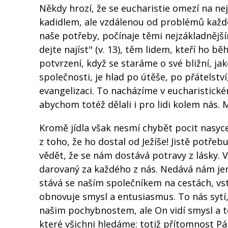
Někdy hrozí, že se eucharistie omezí na n
kadidlem, ale vzdálenou od problémů každo
naše potřeby, počínaje těmi nejzákladnější
dejte najíst" (v. 13), těm lidem, kteří ho 
potvrzení, když se staráme o své bližní, jako
společnosti, je hlad po útěše, po přátelstv
evangelizaci. To nacházíme v eucharistick
abychom totéž dělali i pro lidi kolem nás. M
Kromě jídla však nesmí chybět pocit nasyce
z toho, že ho dostal od Ježíše! Jistě potře
vědět, že se nám dostává potravy z lásky. V
darovaný za každého z nás. Nedává nám je
stává se naším společníkem na cestách, vst
obnovuje smysl a entusiasmus. To nás sytí
našim pochybnostem, ale On vidí smysl a te
které všichni hledáme: totiž přítomnost Pán