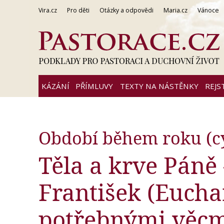
Vira.cz
Pro děti
Otázky a odpovědi
Maria.cz
Vánoce
KÁZÁNÍ
PŘÍMLUVY
TEXTY NA NÁSTĚNKY
REJS
Období během roku (cy
Těla a krve Páně 
František (Euchari
potřebnými věcm