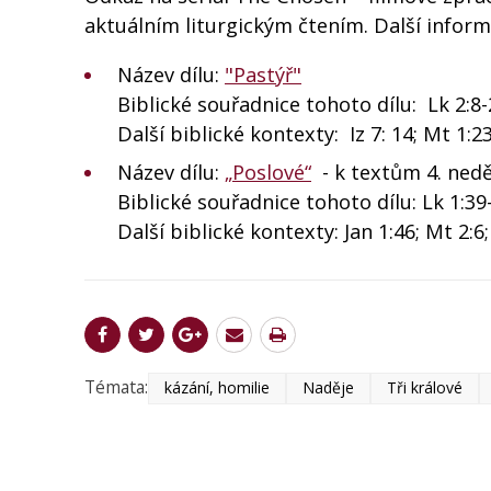
aktuálním liturgickým čtením. Další inform
Název dílu:
"Pastýř"
Biblické souřadnice tohoto dílu: Lk 2:8-
Další biblické kontexty: Iz 7: 14; Mt 1:2
Název dílu:
„Poslové“
- k textům 4. ned
Biblické souřadnice tohoto dílu: Lk 1:3
Další biblické kontexty: Jan 1:46; Mt 2:6;
Témata:
kázání, homilie
Naděje
Tři králové