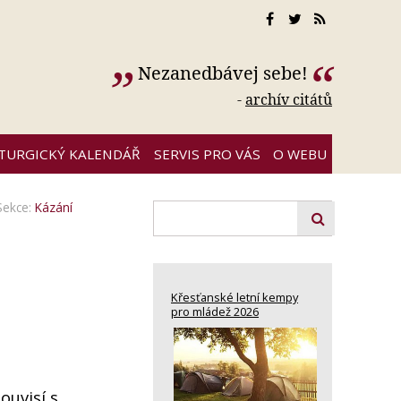
Nezanedbávej sebe!
-
archív citátů
ITURGICKÝ KALENDÁŘ
SERVIS PRO VÁS
O WEBU
Sekce:
Kázání
Křesťanské letní kempy
pro mládež 2026
ouvisí s