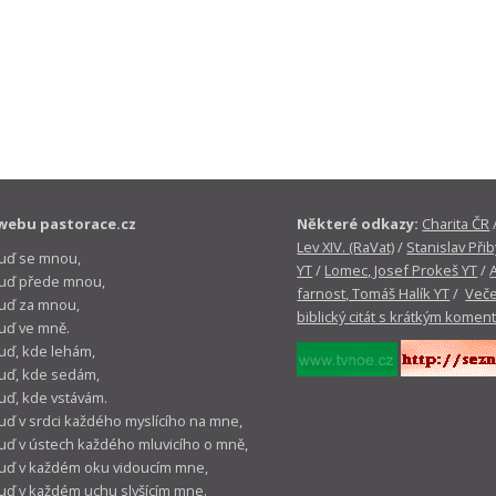
webu pastorace.cz
Některé odkazy:
Charita ČR
Lev XIV. (RaVat)
/
Stanislav Přib
buď se mnou,
YT
/
Lomec, Josef Prokeš YT
/
 buď přede mnou,
farnost, Tomáš Halík YT
/
Veče
buď za mnou,
biblický citát s krátkým komen
buď ve mně.
buď, kde lehám,
buď, kde sedám,
buď, kde vstávám.
buď v srdci každého myslícího na mne,
buď v ústech každého mluvicího o mně,
buď v každém oku vidoucím mne,
buď v každém uchu slyšícím mne.