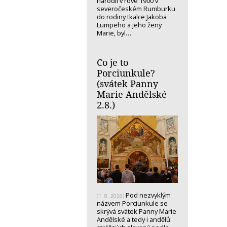
narodil v rove 1900 v
severočeském Rumburku
do rodiny tkalce Jakoba
Lumpeho a jeho ženy
Marie, byl…
Co je to
Porciunkule?
(svátek Panny
Marie Andělské
2.8.)
Pod nezvyklým
(1. 8. 2026)
názvem Porciunkule se
skrývá svátek Panny Marie
Andělské a tedy i andělů