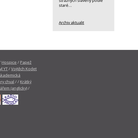
strážných slavený podle
staré…
Archiv aktualit
/
Hospice
/
Papež
yl YT
/
Vojtěch Kodet
Akademická
ry chval
/ /
Krátký
tářem (anglicky)
/