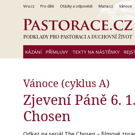
Vira.cz
Pro děti
Otázky a odpovědi
Maria.cz
Vánoce
KÁZÁNÍ
PŘÍMLUVY
TEXTY NA NÁSTĚNKY
REJS
Vánoce (cyklus A)
Zjevení Páně 6. 1.
Chosen
Odkaz na seriál The Chosen – filmové zpraco