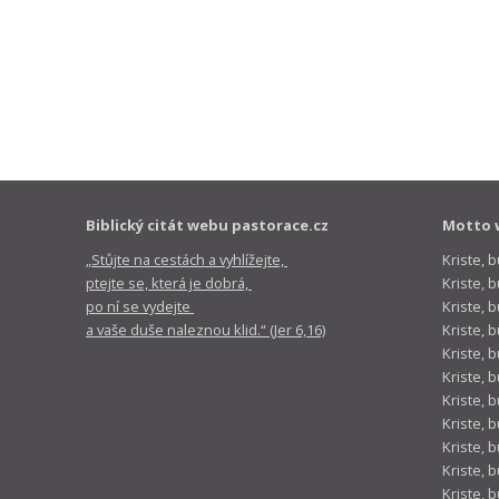
Biblický citát webu pastorace.cz
Motto 
„Stůjte na cestách a vyhlížejte,
Kriste, 
ptejte se, která je dobrá,
Kriste,
po ní se vydejte
Kriste, 
a vaše duše naleznou klid.“ (Jer 6,16)
Kriste, 
Kriste, 
Kriste, 
Kriste, 
Kriste, 
Kriste, 
Kriste, 
Kriste, 