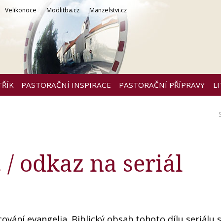
Velikonoce
Modlitba.cz
Manzelstvi.cz
TŘÍK
PASTORAČNÍ INSPIRACE
PASTORAČNÍ PŘÍPRAVY
L
 / odkaz na seriál
vání evangelia. Biblický obsah tohoto dílu seriálu s