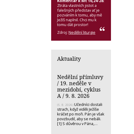
Komentář k Mt 16,24-28:
Ztráta vlastních jistot a
falešných představ ať je
pozváním k tomu, aby mě
Ježíš naplnil. Chci mu k
tomu dát prostor!
Zdroj:
Nedělní liturgie
Aktuality
Nedělní přímluvy
/ 19. neděle v
mezidobí, cyklus
A / 9. 8. 2026
Učedníci dostali
(5. 8. 2026)
strach, když viděli Ježíše
kráčet po moři. Pán je však
povzbudil, aby se nebáli.
[1] S důvěrou v Pána,…