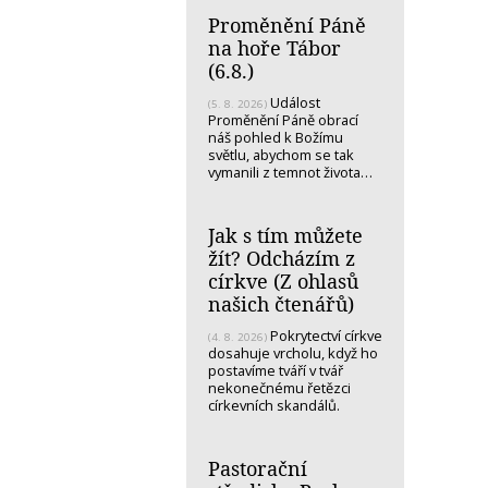
Proměnění Páně
na hoře Tábor
(6.8.)
Událost
(5. 8. 2026)
Proměnění Páně obrací
náš pohled k Božímu
světlu, abychom se tak
vymanili z temnot života…
Jak s tím můžete
žít? Odcházím z
církve (Z ohlasů
našich čtenářů)
Pokrytectví církve
(4. 8. 2026)
dosahuje vrcholu, když ho
postavíme tváří v tvář
nekonečnému řetězci
církevních skandálů.
Pastorační