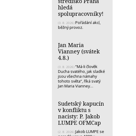
středisko Praha
hledá
spolupracovníky!
Pořádání akcí,
(3. 8. 2026)
běžný provoz.
Jan Maria
Vianney (svátek
4.8.)
“Má-li člověk
(3. 8. 2026)
Ducha svatého, jak sladké
jsou všechna námahy
tohoto světa“, říká svatý
Jan Maria Vianney…
Sudetský kapucín
v konfliktu s
nacisty: P. Jakob
LUMPE OFMCap
Jakob LUMPE se
(2. 8. 2026)