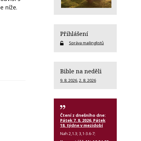
e níže.
Přihlášení
Správa mailinglistů
Bible na neděli
9. 8. 2026
,
2. 8. 2026
Čtení z dnešního dne:
Pátek 7. 8. 2026, Pátek
18. týdne v mezidobí
Nah 2,1.3; 3,1-3.6-7;