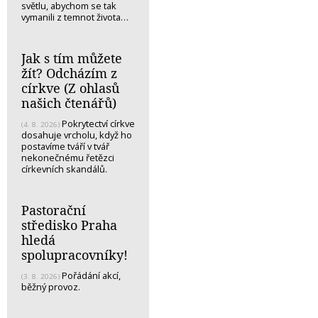
světlu, abychom se tak
vymanili z temnot života…
Jak s tím můžete
žít? Odcházím z
církve (Z ohlasů
našich čtenářů)
Pokrytectví církve
(4. 8. 2026)
dosahuje vrcholu, když ho
postavíme tváří v tvář
nekonečnému řetězci
církevních skandálů.
Pastorační
středisko Praha
hledá
spolupracovníky!
Pořádání akcí,
(3. 8. 2026)
běžný provoz.