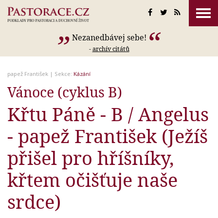
Nezanedbávej sebe!
-
archív citátů
papež František
| Sekce:
Kázání
Vánoce (cyklus B)
Křtu Páně - B / Angelus
- papež František (Ježíš
přišel pro hříšníky,
křtem očišťuje naše
srdce)