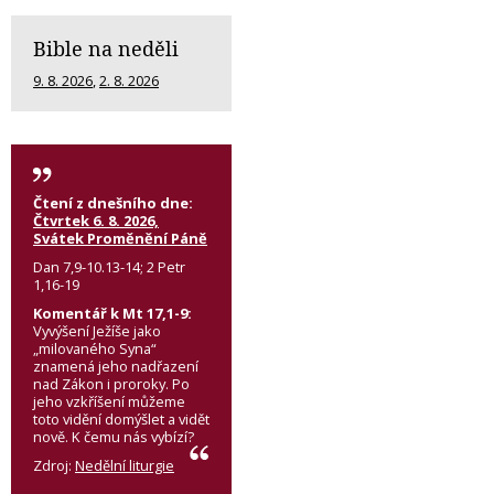
Bible na neděli
9. 8. 2026
,
2. 8. 2026
Čtení z dnešního dne:
Čtvrtek 6. 8. 2026,
Svátek Proměnění Páně
Dan 7,9-10.13-14; 2 Petr
1,16-19
Komentář k Mt 17,1-9:
Vyvýšení Ježíše jako
„milovaného Syna“
znamená jeho nadřazení
nad Zákon i proroky. Po
jeho vzkříšení můžeme
toto vidění domýšlet a vidět
nově. K čemu nás vybízí?
Zdroj:
Nedělní liturgie