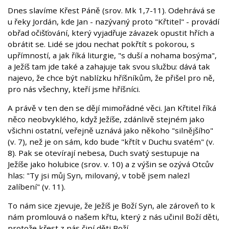
Dnes slavíme Křest Páně (srov. Mk 1,7-11). Odehrává se
u řeky Jordán, kde Jan - nazývaný proto "Křtitel" - provádí
obřad očišťování, který vyjadřuje závazek opustit hřích a
obrátit se. Lidé se jdou nechat pokřtít s pokorou, s
upřímností, a jak říká liturgie, "s duší a nohama bosýma",
a Ježíš tam jde také a zahajuje tak svou službu: dává tak
najevo, že chce být nablízku hříšníkům, že přišel pro ně,
pro nás všechny, kteří jsme hříšníci.
A právě v ten den se dějí mimořádné věci. Jan Křtitel říká
něco neobvyklého, když Ježíše, zdánlivě stejném jako
všichni ostatní, veřejně uznává jako někoho "silnějšího"
(v. 7), než je on sám, kdo bude "křtít v Duchu svatém" (v.
8). Pak se otevírají nebesa, Duch svatý sestupuje na
Ježíše jako holubice (srov. v. 10) a z výšin se ozývá Otcův
hlas: "Ty jsi můj Syn, milovaný, v tobě jsem nalezl
zalíbení" (v. 11).
To nám sice zjevuje, že Ježíš je Boží Syn, ale zároveň to k
nám promlouvá o našem křtu, který z nás učinil Boží děti,
protože křest z nás činí děti Boží.