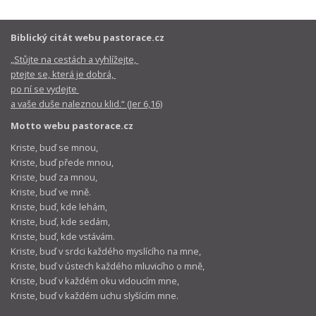
Biblický citát webu pastorace.cz
„Stůjte na cestách a vyhlížejte,
ptejte se, která je dobrá,
po ní se vydejte
a vaše duše naleznou klid.“ (Jer 6,16)
Motto webu pastorace.cz
Kriste, buď se mnou,
Kriste, buď přede mnou,
Kriste, buď za mnou,
Kriste, buď ve mně.
Kriste, buď, kde lehám,
Kriste, buď, kde sedám,
Kriste, buď, kde vstávám.
Kriste, buď v srdci každého myslícího na mne,
Kriste, buď v ústech každého mluvicího o mně,
Kriste, buď v každém oku vidoucím mne,
Kriste, buď v každém uchu slyšícím mne.