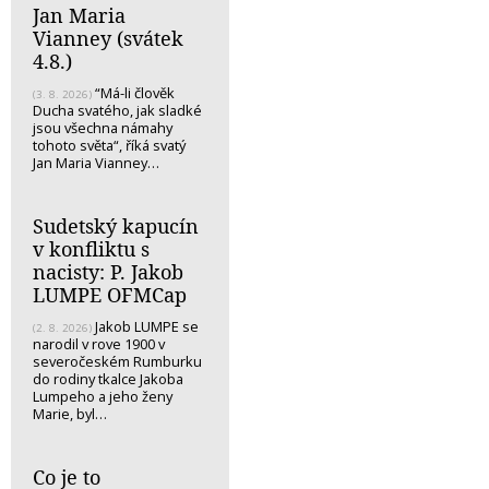
Jan Maria
Vianney (svátek
4.8.)
“Má-li člověk
(3. 8. 2026)
Ducha svatého, jak sladké
jsou všechna námahy
tohoto světa“, říká svatý
Jan Maria Vianney…
Sudetský kapucín
v konfliktu s
nacisty: P. Jakob
LUMPE OFMCap
Jakob LUMPE se
(2. 8. 2026)
narodil v rove 1900 v
severočeském Rumburku
do rodiny tkalce Jakoba
Lumpeho a jeho ženy
Marie, byl…
Co je to