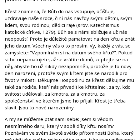
Křest znamená, že Bůh do nás vstupuje, očišťuje,
uzdravuje naše srdce, činí nás navždy svými dětmi, svým
lidem, svou rodinou, dědici ráje (srov. Katechismus
katolické církve, 1279). Bůh se s námi sbližuje a už nás
neopouští. Proto je důležité pamatovat na den křtu a znát
jeho datum. Všechny vás o to prosím. Vy, každý z vás, se
zamyslete: "Vzpomínám si na datum svého křtu?". Pokud
si ho nepamatujete, až se vrátíte domů, zeptejte se na
něj, abyste ho už nikdy nezapomněli, protože je to nový
den narození, protože svým křtem jste se narodili pro
život v milosti. Děkujme Hospodinu za křest; děkujme mu
také za rodiče, kteří nás přivedli ke křtitelnici, za ty, kdo
svátost udělovali, za kmotra, za a kmotru, za
společenství, ve kterém jsme ho přijali. Křest je třeba
slavit. Jsou to nové narozeniny.
A my se můžeme ptát sami sebe: Jsem si vědom
nesmírného daru, který v sobě díky křtu nosím?
Poznávám ve svém životě světlo přítomnosti Boha, který
mě vidí jako svého milovaného syna, jako svou milovanou