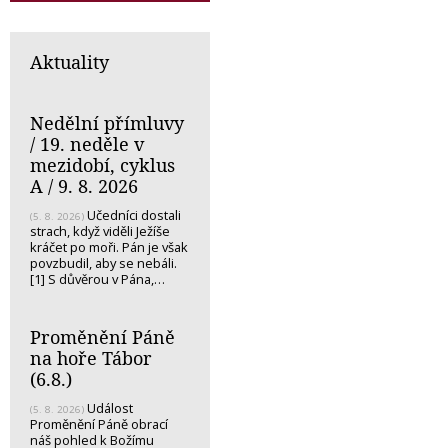
Aktuality
Nedělní přímluvy
/ 19. neděle v
mezidobí, cyklus
A / 9. 8. 2026
Učedníci dostali
(5. 8. 2026)
strach, když viděli Ježíše
kráčet po moři. Pán je však
povzbudil, aby se nebáli.
[1] S důvěrou v Pána,…
Proměnění Páně
na hoře Tábor
(6.8.)
Událost
(5. 8. 2026)
Proměnění Páně obrací
náš pohled k Božímu