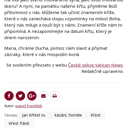
dceru? A nyní, na památku našeho křtu, přijměme Boží
přítomnost v nás. Můžeme tak učinit znamením kříže,
které v nás zanechává stopu vzpomínky na milost Boha,
který nás miluje a touží být s námi. Znamení kříže nám to
připomíná. A nezapomínejte na datum křtu, který je
dnem narozenin.
Maria, chráme Ducha, pomoz nám slavit a přijímat
zázraky, které v nás Hospodin koná.
Se svolením převzato z webu
České sekce Vatican News
.
Redakčně upraveno.
Autor:
papež František
Jan Křtitel sv.
kázání, homilie
Křest
Témata:
Křest Páně