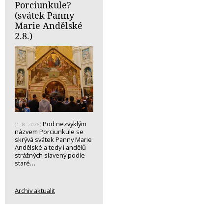
Porciunkule?
(svátek Panny
Marie Andělské
2.8.)
Pod nezvyklým
(1. 8. 2026)
názvem Porciunkule se
skrývá svátek Panny Marie
Andělské a tedy i andělů
strážných slavený podle
staré…
Archiv aktualit