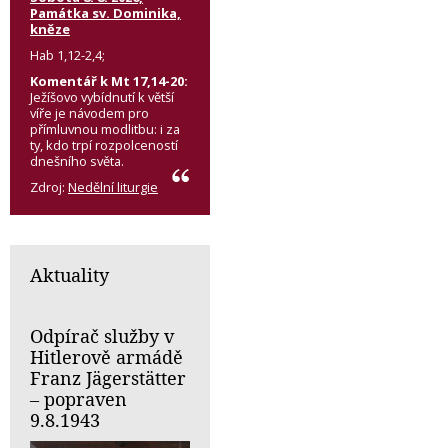
Památka sv. Dominika,
kněze
Hab 1,12-2,4;
Komentář k Mt 17,14-20:
Ježíšovo vybídnutí k větší
víře je návodem pro
přímluvnou modlitbu: i za
ty, kdo trpí rozpolceností
dnešního světa.
Zdroj:
Nedělní liturgie
Aktuality
Odpírač služby v
Hitlerově armádě
Franz Jägerstätter
– popraven
9.8.1943