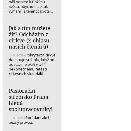
náš pohled k Božímu
světlu, abychom se tak
vymanili z temnot života…
Jak s tím můžete
žít? Odcházím z
církve (Z ohlasů
našich čtenářů)
Pokrytectví církve
(4. 8. 2026)
dosahuje vrcholu, když ho
postavíme tváří v tvář
nekonečnému řetězci
církevních skandálů.
Pastorační
středisko Praha
hledá
spolupracovníky!
Pořádání akcí,
(3. 8. 2026)
běžný provoz.