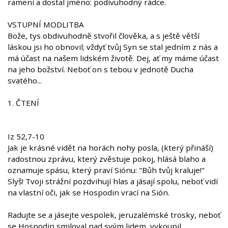
rameni a dostal jméno: podivuhodný rádce.
VSTUPNÍ MODLITBA
Bože, tys obdivuhodně stvořil člověka, a s ještě větší
láskou jsi ho obnovil; vždyť tvůj Syn se stal jedním z nás a
má účast na našem lidském životě. Dej, ať my máme účast
na jeho božství. Neboť on s tebou v jednotě Ducha
svatého...
1. ČTENÍ
Iz 52,7-10
Jak je krásné vidět na horách nohy posla, (který přináší)
radostnou zprávu, který zvěstuje pokoj, hlásá blaho a
oznamuje spásu, který praví Siónu: "Bůh tvůj kraluje!"
Slyš! Tvoji strážní pozdvihují hlas a jásají spolu, neboť vidí
na vlastní oči, jak se Hospodin vrací na Sión.
Radujte se a jásejte vespolek, jeruzalémské trosky, neboť
se Hospodin smiloval nad svým lidem, vykoupil