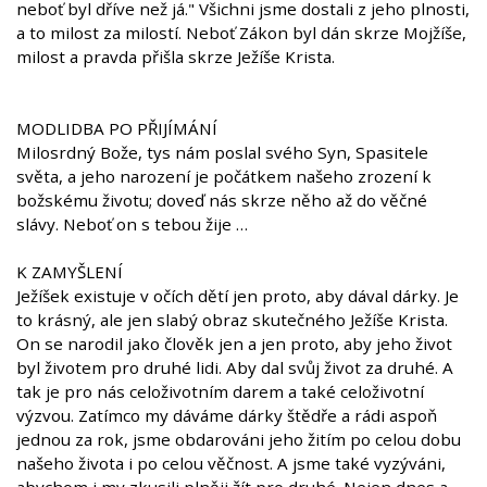
neboť byl dříve než já." Všichni jsme dostali z jeho plnosti,
a to milost za milostí. Neboť Zákon byl dán skrze Mojžíše,
milost a pravda přišla skrze Ježíše Krista.
MODLIDBA PO PŘIJÍMÁNÍ
Milosrdný Bože, tys nám poslal svého Syn, Spasitele
světa, a jeho narození je počátkem našeho zrození k
božskému životu; doveď nás skrze něho až do věčné
slávy. Neboť on s tebou žije …
K ZAMYŠLENÍ
Ježíšek existuje v očích dětí jen proto, aby dával dárky. Je
to krásný, ale jen slabý obraz skutečného Ježíše Krista.
On se narodil jako člověk jen a jen proto, aby jeho život
byl životem pro druhé lidi. Aby dal svůj život za druhé. A
tak je pro nás celoživotním darem a také celoživotní
výzvou. Zatímco my dáváme dárky štědře a rádi aspoň
jednou za rok, jsme obdarováni jeho žitím po celou dobu
našeho života i po celou věčnost. A jsme také vyzýváni,