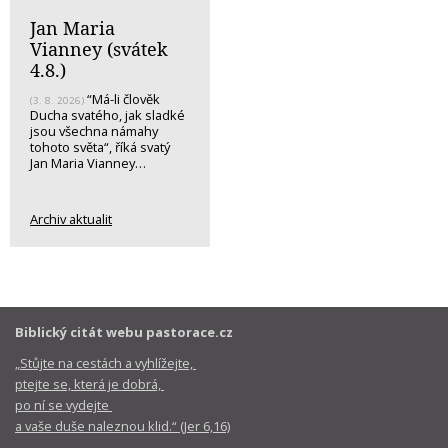
Jan Maria
Vianney (svátek
4.8.)
“Má-li člověk
(3. 8. 2026)
Ducha svatého, jak sladké
jsou všechna námahy
tohoto světa“, říká svatý
Jan Maria Vianney…
Archiv aktualit
Biblický citát webu pastorace.cz
„Stůjte na cestách a vyhlížejte,
ptejte se, která je dobrá,
po ní se vydejte
a vaše duše naleznou klid.“ (Jer 6,16)