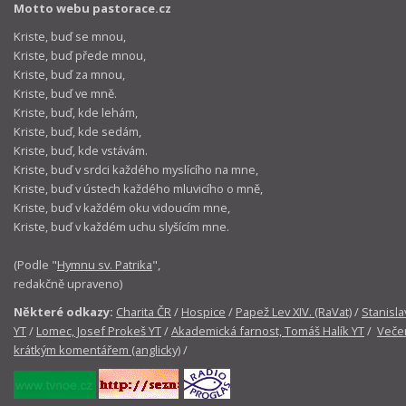
Motto webu pastorace.cz
Kriste, buď se mnou,
Kriste, buď přede mnou,
Kriste, buď za mnou,
Kriste, buď ve mně.
Kriste, buď, kde lehám,
Kriste, buď, kde sedám,
Kriste, buď, kde vstávám.
Kriste, buď v srdci každého myslícího na mne,
Kriste, buď v ústech každého mluvicího o mně,
Kriste, buď v každém oku vidoucím mne,
Kriste, buď v každém uchu slyšícím mne.
(Podle "
Hymnu sv. Patrika
",
redakčně upraveno)
Některé odkazy:
Charita ČR
/
Hospice
/
Papež Lev XIV. (RaVat)
/
Stanisla
YT
/
Lomec, Josef Prokeš YT
/
Akademická farnost, Tomáš Halík YT
/
Večer
krátkým komentářem (anglicky)
/