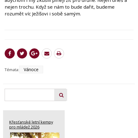
abychom i my zkusili plněji žít pro druhé. Nejen dnes a
nejen trochu. Když se nám to bude dařit, budeme
rozumět víc Ježíšovi i sobě samým.
Vánoce
Témata:
Křesťanské letní kempy
pro mládež 2026