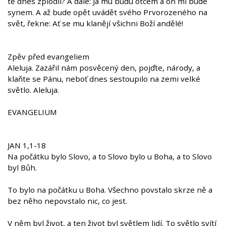
tě dnes zplodil? A dále: Já mu budu otcem a on mi bude
synem. A až bude opět uvádět svého Prvorozeného na
svět, řekne: Ať se mu klanějí všichni Boží andělé!
Zpěv před evangeliem
Aleluja. Zazářil nám posvěcený den, pojďte, národy, a
klaňte se Pánu, neboť dnes sestoupilo na zemi velké
světlo. Aleluja.
EVANGELIUM
JAN 1,1-18
Na počátku bylo Slovo, a to Slovo bylo u Boha, a to Slovo
byl Bůh.
To bylo na počátku u Boha. Všechno povstalo skrze ně a
bez něho nepovstalo nic, co jest.
V něm byl život, a ten život byl světlem lidí. To světlo svítí