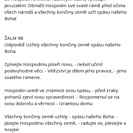
Jeruzalém. Obnažil Hospodin své svaté rámě před očima
všech národů a všechny končiny země uzří spásu našeho
Boha!
ŽALM 98
Odpověď: Uzřely všechny končiny země spásu našeho
Boha.
Zpívejte Hospodinu píseň novu, - neboť učinil
podivuhodné věci. - Vítězství je dílem jeho pravice, - jeho
svatého ramene.
Hospodin uvedl ve známost svou spásu, - před zraky
pohanů zjevil svou spravedlnost. - Rozpomenul se na
svou dobrotu a věrnost - Izraelovu domu.
Všechny končiny země uzřely - spásu našeho Boha. -
Jásejte Hospodinu všechny země, - radujte se, plesejte a
hrejte!