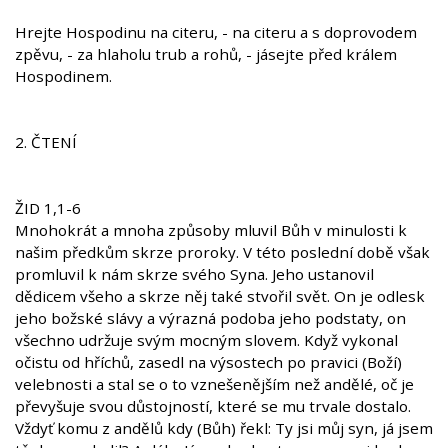
Hrejte Hospodinu na citeru, - na citeru a s doprovodem
zpěvu, - za hlaholu trub a rohů, - jásejte před králem
Hospodinem.
2. ČTENÍ
ŽID 1,1-6
Mnohokrát a mnoha způsoby mluvil Bůh v minulosti k
našim předkům skrze proroky. V této poslední době však
promluvil k nám skrze svého Syna. Jeho ustanovil
dědicem všeho a skrze něj také stvořil svět. On je odlesk
jeho božské slávy a výrazná podoba jeho podstaty, on
všechno udržuje svým mocným slovem. Když vykonal
očistu od hříchů, zasedl na výsostech po pravici (Boží)
velebnosti a stal se o to vznešenějším než andělé, oč je
převyšuje svou důstojností, které se mu trvale dostalo.
Vždyť komu z andělů kdy (Bůh) řekl: Ty jsi můj syn, já jsem