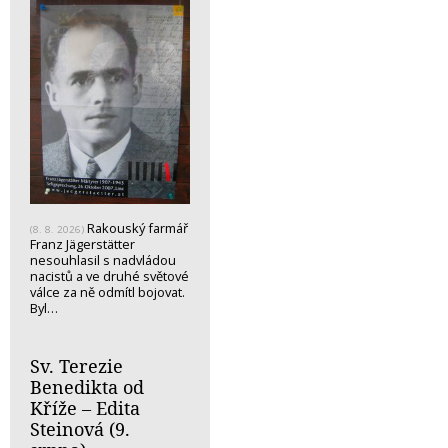
Rakouský farmář
(8. 8. 2026)
Franz Jägerstätter
nesouhlasil s nadvládou
nacistů a ve druhé světové
válce za ně odmítl bojovat.
Byl…
Sv. Terezie
Benedikta od
Kříže – Edita
Steinová (9.