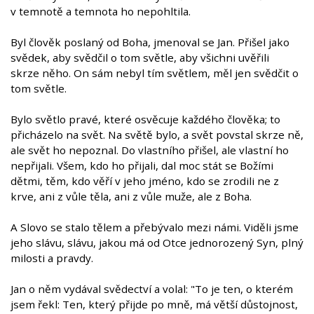
v temnotě a temnota ho nepohltila.
Byl člověk poslaný od Boha, jmenoval se Jan. Přišel jako
svědek, aby svědčil o tom světle, aby všichni uvěřili
skrze něho. On sám nebyl tím světlem, měl jen svědčit o
tom světle.
Bylo světlo pravé, které osvěcuje každého člověka; to
přicházelo na svět. Na světě bylo, a svět povstal skrze ně,
ale svět ho nepoznal. Do vlastního přišel, ale vlastní ho
nepřijali. Všem, kdo ho přijali, dal moc stát se Božími
dětmi, těm, kdo věří v jeho jméno, kdo se zrodili ne z
krve, ani z vůle těla, ani z vůle muže, ale z Boha.
A Slovo se stalo tělem a přebývalo mezi námi. Viděli jsme
jeho slávu, slávu, jakou má od Otce jednorozený Syn, plný
milosti a pravdy.
Jan o něm vydával svědectví a volal: "To je ten, o kterém
jsem řekl: Ten, který přijde po mně, má větší důstojnost,