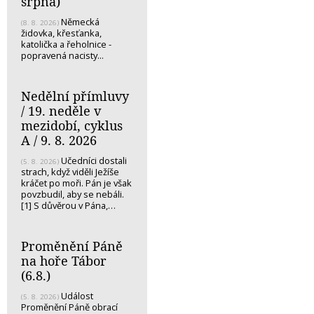
srpna)
Německá
(8. 8. 2026)
židovka, křesťanka,
katolička a řeholnice -
popravená nacisty...
Nedělní přímluvy
/ 19. neděle v
mezidobí, cyklus
A / 9. 8. 2026
Učedníci dostali
(5. 8. 2026)
strach, když viděli Ježíše
kráčet po moři. Pán je však
povzbudil, aby se nebáli.
[1] S důvěrou v Pána,…
Proměnění Páně
na hoře Tábor
(6.8.)
Událost
(5. 8. 2026)
Proměnění Páně obrací