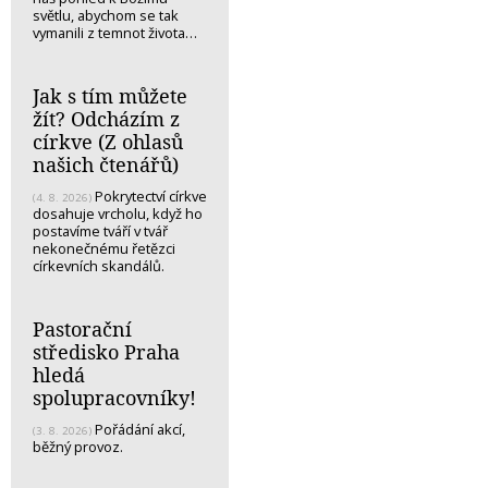
světlu, abychom se tak
vymanili z temnot života…
Jak s tím můžete
žít? Odcházím z
církve (Z ohlasů
našich čtenářů)
Pokrytectví církve
(4. 8. 2026)
dosahuje vrcholu, když ho
postavíme tváří v tvář
nekonečnému řetězci
církevních skandálů.
Pastorační
středisko Praha
hledá
spolupracovníky!
Pořádání akcí,
(3. 8. 2026)
běžný provoz.