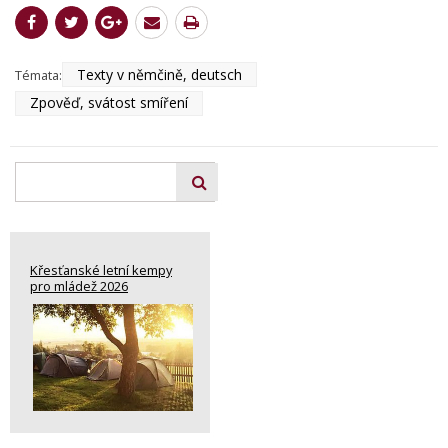
Texty v němčině, deutsch
Témata:
Zpověď, svátost smíření
Křesťanské letní kempy
pro mládež 2026