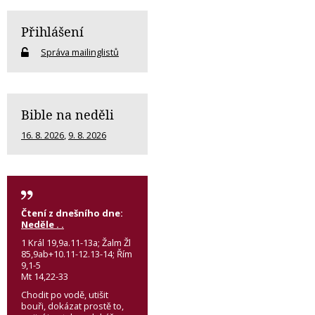
Přihlášení
Správa mailinglistů
Bible na neděli
16. 8. 2026
,
9. 8. 2026
Čtení z dnešního dne:
Neděle . .
1 Král 19,9a.11-13a; Žalm Žl
85,9ab+10.11-12.13-14; Řím
9,1-5
Mt 14,22-33
Chodit po vodě, utišit
bouři, dokázat prostě to,