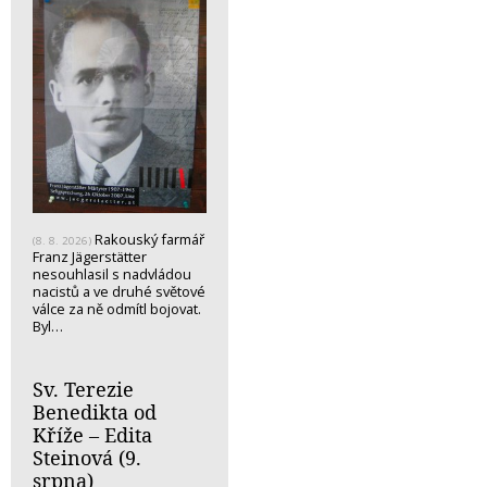
Rakouský farmář
(8. 8. 2026)
Franz Jägerstätter
nesouhlasil s nadvládou
nacistů a ve druhé světové
válce za ně odmítl bojovat.
Byl…
Sv. Terezie
Benedikta od
Kříže – Edita
Steinová (9.
srpna)