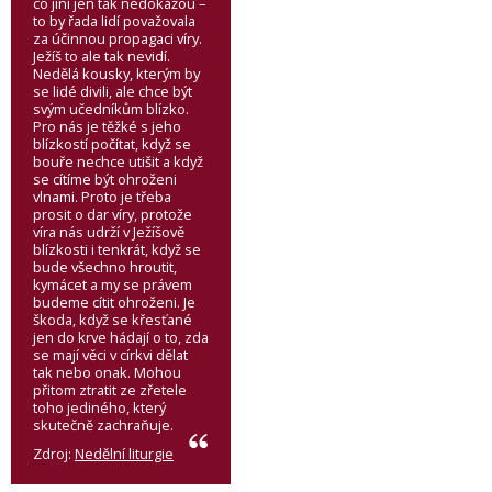
co jiní jen tak nedokážou –
to by řada lidí považovala
za účinnou propagaci víry.
Ježíš to ale tak nevidí.
Nedělá kousky, kterým by
se lidé divili, ale chce být
svým učedníkům blízko.
Pro nás je těžké s jeho
blízkostí počítat, když se
bouře nechce utišit a když
se cítíme být ohroženi
vlnami. Proto je třeba
prosit o dar víry, protože
víra nás udrží v Ježíšově
blízkosti i tenkrát, když se
bude všechno hroutit,
kymácet a my se právem
budeme cítit ohroženi. Je
škoda, když se křesťané
jen do krve hádají o to, zda
se mají věci v církvi dělat
tak nebo onak. Mohou
přitom ztratit ze zřetele
toho jediného, který
skutečně zachraňuje.
Zdroj:
Nedělní liturgie