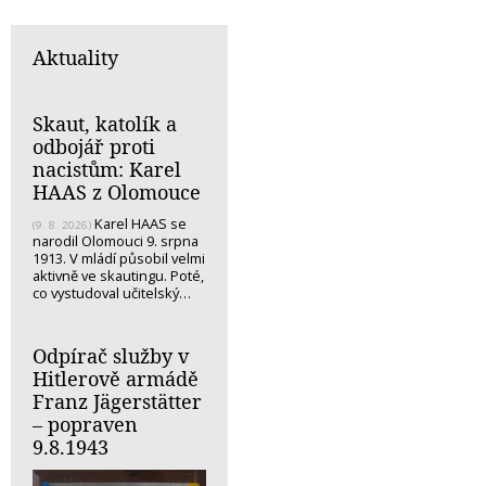
Aktuality
Skaut, katolík a
odbojář proti
nacistům: Karel
HAAS z Olomouce
Karel HAAS se
(9. 8. 2026)
narodil Olomouci 9. srpna
1913. V mládí působil velmi
aktivně ve skautingu. Poté,
co vystudoval učitelský…
Odpírač služby v
Hitlerově armádě
Franz Jägerstätter
– popraven
9.8.1943