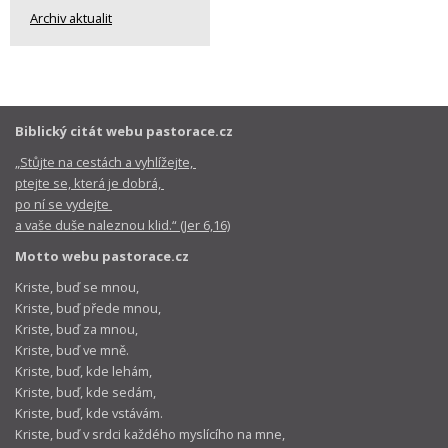
Archiv aktualit
Biblický citát webu pastorace.cz
„Stůjte na cestách a vyhlížejte,
ptejte se, která je dobrá,
po ní se vydejte
a vaše duše naleznou klid.“ (Jer 6,16)
Motto webu pastorace.cz
Kriste, buď se mnou,
Kriste, buď přede mnou,
Kriste, buď za mnou,
Kriste, buď ve mně.
Kriste, buď, kde lehám,
Kriste, buď, kde sedám,
Kriste, buď, kde vstávám.
Kriste, buď v srdci každého myslícího na mne,