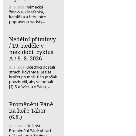
Německá
(8. 8. 2026)
židovka, křesťanka,
katolička a řeholnice -
popravená nacisty...
Nedělní přímluvy
/ 19. neděle v
mezidobí, cyklus
A / 9. 8. 2026
Učedníci dostali
(5. 8. 2026)
strach, když viděli Ježíše
kráčet po moři. Pán je však
povzbudil, aby se nebáli.
[1] S důvěrou v Pána,…
Proměnění Páně
na hoře Tábor
(6.8.)
Událost
(5. 8. 2026)
Proměnění Páně obrací
náš pohled k Božímu