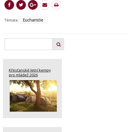
Eucharistie
Témata:
Křesťanské letní kempy
pro mládež 2026