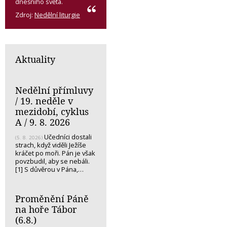
dnešního světa.
Zdroj:
Nedělní liturgie
Aktuality
Nedělní přímluvy
/ 19. neděle v
mezidobí, cyklus
A / 9. 8. 2026
Učedníci dostali
(5. 8. 2026)
strach, když viděli Ježíše
kráčet po moři. Pán je však
povzbudil, aby se nebáli.
[1] S důvěrou v Pána,…
Proměnění Páně
na hoře Tábor
(6.8.)