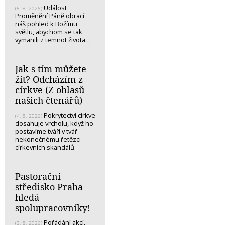
Událost
(5. 8. 2026)
Proměnění Páně obrací
náš pohled k Božímu
světlu, abychom se tak
vymanili z temnot života…
Jak s tím můžete
žít? Odcházím z
církve (Z ohlasů
našich čtenářů)
Pokrytectví církve
(4. 8. 2026)
dosahuje vrcholu, když ho
postavíme tváří v tvář
nekonečnému řetězci
církevních skandálů.
Pastorační
středisko Praha
hledá
spolupracovníky!
Pořádání akcí,
(3. 8. 2026)