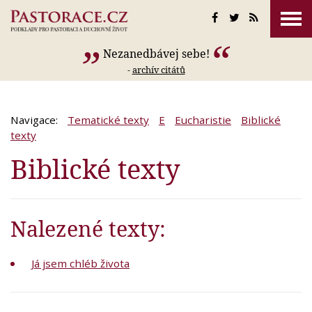
Nezanedbávej sebe!
-
archív citátů
Navigace:
Tematické texty
E
Eucharistie
Biblické
texty
Biblické texty
Nalezené texty:
Já jsem chléb života