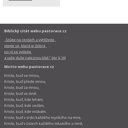
Biblický citát webu pastorace.cz
„Stůjte na cestách a vyhlížejte,
ptejte se, která je dobrá,
po ní se vydejte
a vaše duše naleznou klid.“ (Jer 6,16)
Motto webu pastorace.cz
Kriste, buď se mnou,
Kriste, buď přede mnou,
Kriste, buď za mnou,
Kriste, buď ve mně.
Kriste, buď, kde lehám,
Kriste, buď, kde sedám,
Kriste, buď, kde vstávám.
Kriste, buď v srdci každého myslícího na mne,
Kriste, buď v ústech každého mluvicího o mně,