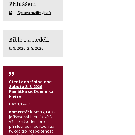
Přihlášení
Správa mailinglistů
Bible na neděli
9. 8. 2026
,
2. 8. 2026
Čtení z dnešního dne:
Sobota 8. 8. 2026,
Památka sv. Dominika,
kněze
Hab 1,12-2,4;
Komentář k Mt 17,14-20:
Ježíšovo vybídnutí k větší
víře je návodem pro
přímluvnou modlitbu: i za
ty, kdo trpí rozpolceností