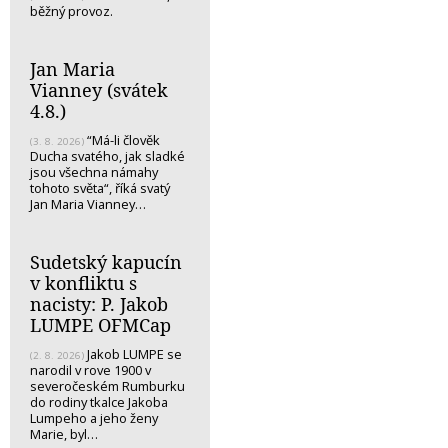
běžný provoz.
Jan Maria
Vianney (svátek
4.8.)
“Má-li člověk
(3. 8. 2026)
Ducha svatého, jak sladké
jsou všechna námahy
tohoto světa“, říká svatý
Jan Maria Vianney…
Sudetský kapucín
v konfliktu s
nacisty: P. Jakob
LUMPE OFMCap
Jakob LUMPE se
(2. 8. 2026)
narodil v rove 1900 v
severočeském Rumburku
do rodiny tkalce Jakoba
Lumpeho a jeho ženy
Marie, byl…