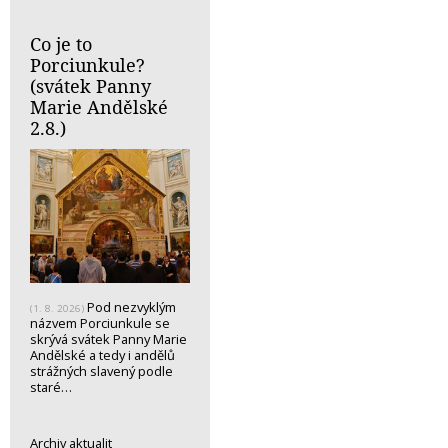
Co je to
Porciunkule?
(svátek Panny
Marie Andělské
2.8.)
Pod nezvyklým
(1. 8. 2026)
názvem Porciunkule se
skrývá svátek Panny Marie
Andělské a tedy i andělů
strážných slavený podle
staré…
Archiv aktualit