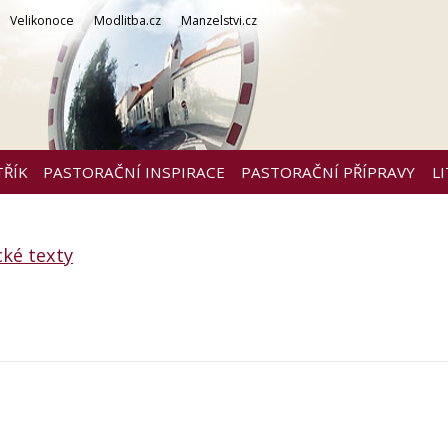
Velikonoce
Modlitba.cz
Manzelstvi.cz
TŘÍK
PASTORAČNÍ INSPIRACE
PASTORAČNÍ PŘÍPRAVY
L
cké texty