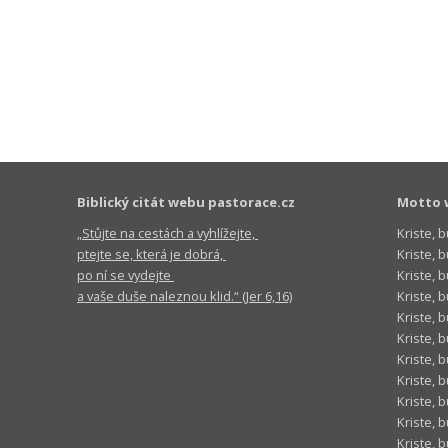
Biblický citát webu pastorace.cz
Motto 
„Stůjte na cestách a vyhlížejte,
Kriste, 
ptejte se, která je dobrá,
Kriste,
po ní se vydejte
Kriste, 
a vaše duše naleznou klid.“ (Jer 6,16)
Kriste, 
Kriste, 
Kriste, 
Kriste, 
Kriste, 
Kriste, 
Kriste, 
Kriste, 