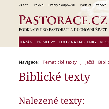
Vira.cz
Pro děti
Otázky a odpovědi
Maria.cz
Vánoce
KÁZÁNÍ
PŘÍMLUVY
TEXTY NA NÁSTĚNKY
REJS
Navigace:
Tematické texty
J
Ježíš
Bibli
Biblické texty
Nalezené texty: