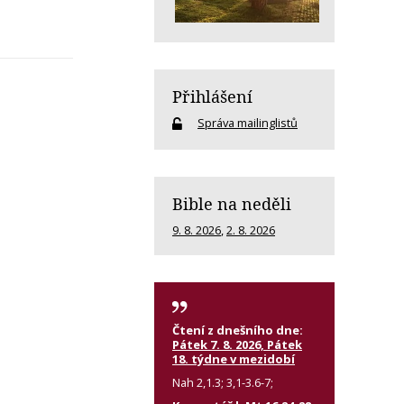
Přihlášení
Správa mailinglistů
Bible na neděli
9. 8. 2026
,
2. 8. 2026
Čtení z dnešního dne:
Pátek 7. 8. 2026, Pátek
18. týdne v mezidobí
Nah 2,1.3; 3,1-3.6-7;