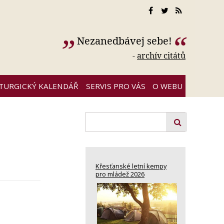
Nezanedbávej sebe!
-
archív citátů
ITURGICKÝ KALENDÁŘ
SERVIS PRO VÁS
O WEBU
Křesťanské letní kempy
pro mládež 2026