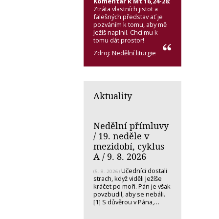
Komentář k Mt 16,24-28:
Ztráta vlastních jistot a
falešných představ ať je
pozváním k tomu, aby mě
Ježíš naplnil. Chci mu k
tomu dát prostor!
Zdroj:
Nedělní liturgie
Aktuality
Nedělní přímluvy
/ 19. neděle v
mezidobí, cyklus
A / 9. 8. 2026
Učedníci dostali
(5. 8. 2026)
strach, když viděli Ježíše
kráčet po moři. Pán je však
povzbudil, aby se nebáli.
[1] S důvěrou v Pána,…