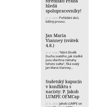
středisko Praha
hledá
spolupracovníky!
Pořádání akcí,
(3. 8. 2026)
běžný provoz.
Jan Maria
Vianney (svátek
4.8.)
“Má-li člověk
(3. 8. 2026)
Ducha svatého, jak sladké
jsou všechna námahy
tohoto světa“, říká svatý
Jan Maria Vianney…
Sudetský kapucín
v konfliktu s
nacisty: P. Jakob
LUMPE OFMCap
Jakob LUMPE se
(2. 8. 2026)