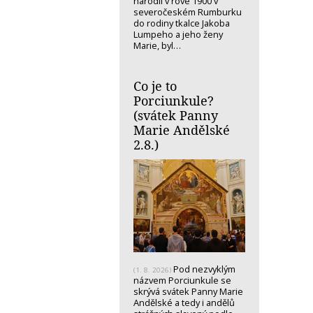
narodil v rove 1900 v
severočeském Rumburku
do rodiny tkalce Jakoba
Lumpeho a jeho ženy
Marie, byl…
Co je to
Porciunkule?
(svátek Panny
Marie Andělské
2.8.)
Pod nezvyklým
(1. 8. 2026)
názvem Porciunkule se
skrývá svátek Panny Marie
Andělské a tedy i andělů