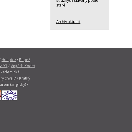
strážných slavený podle
staré…
Archiv aktualit
/
Hospice
/
Papež
yl YT
/
Vojtěch Kodet
Akademická
ry chval
/ /
Krátký
tářem (anglicky)
/