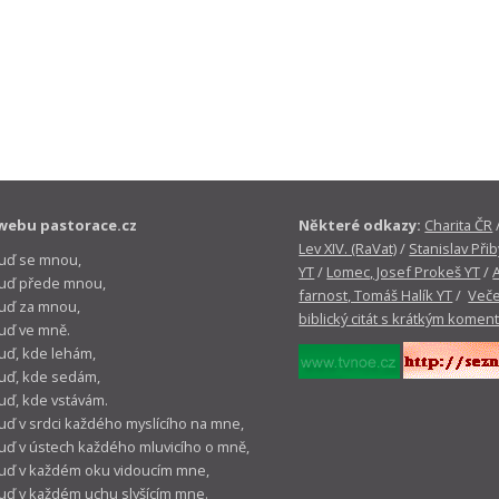
webu pastorace.cz
Některé odkazy:
Charita ČR
Lev XIV. (RaVat)
/
Stanislav Přib
buď se mnou,
YT
/
Lomec, Josef Prokeš YT
/
 buď přede mnou,
farnost, Tomáš Halík YT
/
Veče
buď za mnou,
biblický citát s krátkým komen
buď ve mně.
buď, kde lehám,
buď, kde sedám,
buď, kde vstávám.
buď v srdci každého myslícího na mne,
buď v ústech každého mluvicího o mně,
buď v každém oku vidoucím mne,
buď v každém uchu slyšícím mne.