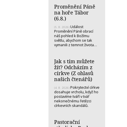
Proměnění Páně
na hoře Tábor
(6.8.)
Událost
(5. 8. 2026)
Proměnění Páně obrací
náš pohled k Božímu
světlu, abychom se tak
vymanili z temnot života…
Jak s tím můžete
žít? Odcházím z
církve (Z ohlasů
našich čtenářů)
Pokrytectví církve
(4. 8. 2026)
dosahuje vrcholu, když ho
postavíme tváří v tvář
nekonečnému řetězci
církevních skandálů.
Pastorační