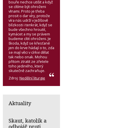
bouře nechce utišit a když
se cítíme být ohroženi
vlnami. Proto je třeba
prosit o dar víry, protože
víra nás udrží v Ježíšově
blízkosti i tenkrát, když se
bude všechno hroutit,
kymácet a my se právem
budeme cítit ohroženi. Je
škoda, když se křesťané
jen do krve hádají o to, zda
se mají věci v církvi dělat
tak nebo onak. Mohou
přitom ztratit ze zřetele
toho jediného, který
skutečně zachraňuje.
Zdroj:
Nedělní liturgie
Aktuality
Skaut, katolík a
odbojář proti