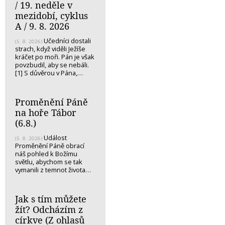
/ 19. neděle v
mezidobí, cyklus
A / 9. 8. 2026
Učedníci dostali
(5. 8. 2026)
strach, když viděli Ježíše
kráčet po moři. Pán je však
povzbudil, aby se nebáli.
[1] S důvěrou v Pána,…
Proměnění Páně
na hoře Tábor
(6.8.)
Událost
(5. 8. 2026)
Proměnění Páně obrací
náš pohled k Božímu
světlu, abychom se tak
vymanili z temnot života…
Jak s tím můžete
žít? Odcházím z
církve (Z ohlasů