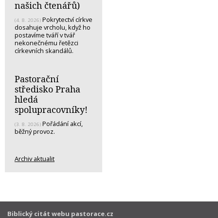
našich čtenářů)
Pokrytectví církve
(4. 8. 2026)
dosahuje vrcholu, když ho
postavíme tváří v tvář
nekonečnému řetězci
církevních skandálů.
Pastorační
středisko Praha
hledá
spolupracovníky!
Pořádání akcí,
(3. 8. 2026)
běžný provoz.
Archiv aktualit
Biblický citát webu pastorace.cz