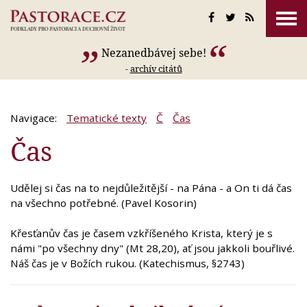
Nezanedbávej sebe!
-
archív citátů
Navigace:
Tematické texty
Č
Čas
Čas
Udělej si čas na to nejdůležitější - na Pána - a On ti dá čas
na všechno potřebné. (Pavel Kosorin)
Křesťanův čas je časem vzkříšeného Krista, který je s
námi "po všechny dny" (Mt 28,20), ať jsou jakkoli bouřlivé.
Náš čas je v Božích rukou. (Katechismus, §2743)