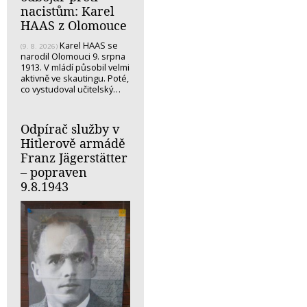
nacistům: Karel
HAAS z Olomouce
Karel HAAS se
(9. 8. 2026)
narodil Olomouci 9. srpna
1913. V mládí působil velmi
aktivně ve skautingu. Poté,
co vystudoval učitelský…
Odpírač služby v
Hitlerově armádě
Franz Jägerstätter
– popraven
9.8.1943