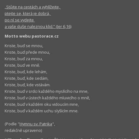
„Stůjte na cestách a vyhlížejte,
ptejte se, která je dobrá,
po ní se vydejte
a vaše duše naleznou klid.“ (Jer 6,16)
Motto webu pastorace.cz
Kriste, buď se mnou,
Kriste, buď přede mnou,
Kriste, buď za mnou,
Kriste, buď ve mně.
Kriste, buď, kde lehám,
Kriste, buď, kde sedám,
Kriste, buď, kde vstávám.
Kriste, buď v srdci každého myslícího na mne,
Kriste, buď v ústech každého mluvicího o mně,
Kriste, buď v každém oku vidoucím mne,
Kriste, buď v každém uchu slyšícím mne.
(Podle "
Hymnu sv. Patrika
",
redakčně upraveno)