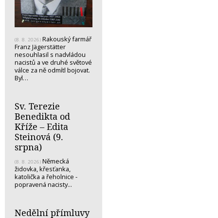
Rakouský farmář
(8. 8. 2026)
Franz Jägerstätter
nesouhlasil s nadvládou
nacistů a ve druhé světové
válce za ně odmítl bojovat.
Byl…
Sv. Terezie
Benedikta od
Kříže – Edita
Steinová (9.
srpna)
Německá
(8. 8. 2026)
židovka, křesťanka,
katolička a řeholnice -
popravená nacisty...
Nedělní přímluvy