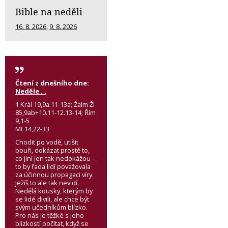
Bible na neděli
16. 8. 2026
,
9. 8. 2026
Čtení z dnešního dne:
Neděle . .
1 Král 19,9a.11-13a; Žalm Žl
85,9ab+10.11-12.13-14; Řím
9,1-5
Mt 14,22-33
Chodit po vodě, utišit
bouři, dokázat prostě to,
co jiní jen tak nedokážou –
to by řada lidí považovala
za účinnou propagaci víry.
Ježíš to ale tak nevidí.
Nedělá kousky, kterým by
se lidé divili, ale chce být
svým učedníkům blízko.
Pro nás je těžké s jeho
blízkostí počítat, když se