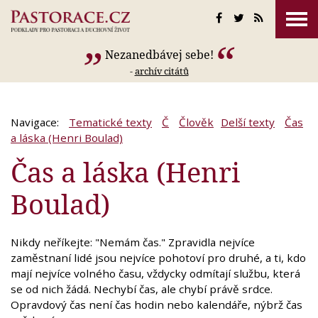
Nezanedbávej sebe!
-
archív citátů
Navigace:
Tematické texty
Č
Člověk
Delší texty
Čas
a láska (Henri Boulad)
Čas a láska (Henri
Boulad)
Nikdy neříkejte: "Nemám čas." Zpravidla nejvíce
zaměstnaní lidé jsou nejvíce pohotoví pro druhé, a ti, kdo
mají nejvíce volného času, vždycky odmítají službu, která
se od nich žádá. Nechybí čas, ale chybí právě srdce.
Opravdový čas není čas hodin nebo kalendáře, nýbrž čas