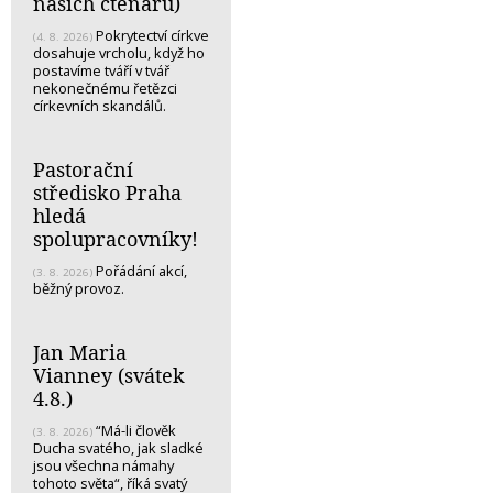
našich čtenářů)
Pokrytectví církve
(4. 8. 2026)
dosahuje vrcholu, když ho
postavíme tváří v tvář
nekonečnému řetězci
církevních skandálů.
Pastorační
středisko Praha
hledá
spolupracovníky!
Pořádání akcí,
(3. 8. 2026)
běžný provoz.
Jan Maria
Vianney (svátek
4.8.)
“Má-li člověk
(3. 8. 2026)
Ducha svatého, jak sladké
jsou všechna námahy
tohoto světa“, říká svatý