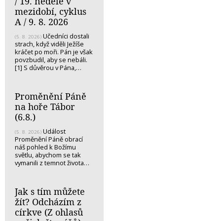
/ 19. neděle v
mezidobí, cyklus
A / 9. 8. 2026
Učedníci dostali
(5. 8. 2026)
strach, když viděli Ježíše
kráčet po moři. Pán je však
povzbudil, aby se nebáli.
[1] S důvěrou v Pána,…
Proměnění Páně
na hoře Tábor
(6.8.)
Událost
(5. 8. 2026)
Proměnění Páně obrací
náš pohled k Božímu
světlu, abychom se tak
vymanili z temnot života…
Jak s tím můžete
žít? Odcházím z
církve (Z ohlasů