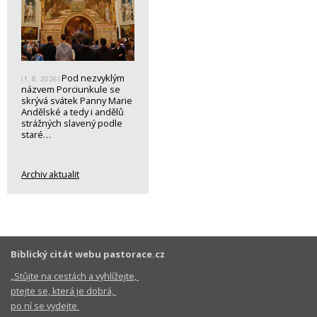
Pod nezvyklým
(1. 8. 2026)
názvem Porciunkule se
skrývá svátek Panny Marie
Andělské a tedy i andělů
strážných slavený podle
staré…
Archiv aktualit
Biblický citát webu pastorace.cz
„Stůjte na cestách a vyhlížejte,
ptejte se, která je dobrá,
po ní se vydejte