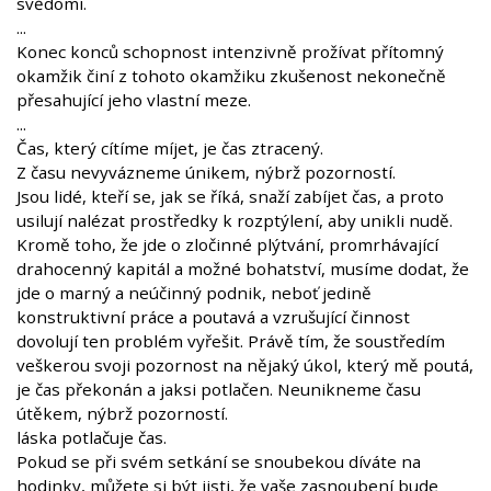
svědomí.
...
Konec konců schopnost intenzivně prožívat přítomný
okamžik činí z tohoto okamžiku zkušenost nekonečně
přesahující jeho vlastní meze.
...
Čas, který cítíme míjet, je čas ztracený.
Z času nevyvázneme únikem, nýbrž pozorností.
Jsou lidé, kteří se, jak se říká, snaží zabíjet čas, a proto
usilují nalézat prostředky k rozptýlení, aby unikli nudě.
Kromě toho, že jde o zločinné plýtvání, promrhávající
drahocenný kapitál a možné bohatství, musíme dodat, že
jde o marný a neúčinný podnik, neboť jedině
konstruktivní práce a poutavá a vzrušující činnost
dovolují ten problém vyřešit. Právě tím, že soustředím
veškerou svoji pozornost na nějaký úkol, který mě poutá,
je čas překonán a jaksi potlačen. Neunikneme času
útěkem, nýbrž pozorností.
láska potlačuje čas.
Pokud se při svém setkání se snoubekou díváte na
hodinky, můžete si být jisti, že vaše zasnoubení bude