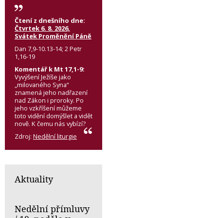
Čtení z dnešního dne:
Čtvrtek 6. 8. 2026,
Svátek Proměnění Páně
Dan 7,9-10.13-14; 2 Petr
1,16-19
Komentář k Mt 17,1-9:
Vyvýšení Ježíše jako
„milovaného Syna“
znamená jeho nadřazení
nad Zákon i proroky. Po
jeho vzkříšení můžeme
toto vidění domýšlet a vidět
nově. K čemu nás vybízí?
Zdroj:
Nedělní liturgie
Aktuality
Nedělní přímluvy