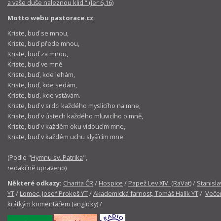
a vaše duše naleznou klid.“ (Jer 6,16)
Motto webu pastorace.cz
Kriste, buď se mnou,
Kriste, buď přede mnou,
Kriste, buď za mnou,
Kriste, buď ve mně.
Kriste, buď, kde lehám,
Kriste, buď, kde sedám,
Kriste, buď, kde vstávám.
Kriste, buď v srdci každého myslícího na mne,
Kriste, buď v ústech každého mluvicího o mně,
Kriste, buď v každém oku vidoucím mne,
Kriste, buď v každém uchu slyšícím mne.
(Podle "
Hymnu sv. Patrika
",
redakčně upraveno)
Některé odkazy:
Charita ČR
/
Hospice
/
Papež Lev XIV. (RaVat)
/
Stanisla
YT
/
Lomec, Josef Prokeš YT
/
Akademická farnost, Tomáš Halík YT
/
Večer
krátkým komentářem (anglicky)
/