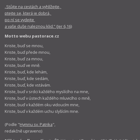
„Stůjte na cestách a vyhlížejte,
ptejte se, která je dobrá,
po ní se vydejte
a vaše duše naleznou klid.“ (Jer 6,16)
Motto webu pastorace.cz
Kriste, buď se mnou,
Kriste, buď přede mnou,
Kriste, buď za mnou,
Kriste, buď ve mně.
Kriste, buď, kde lehám,
Kriste, buď, kde sedám,
Kriste, buď, kde vstávám.
Kriste, buď v srdci každého myslícího na mne,
Kriste, buď v ústech každého mluvicího o mně,
Kriste, buď v každém oku vidoucím mne,
Kriste, buď v každém uchu slyšícím mne.
(Podle "
Hymnu sv. Patrika
",
redakčně upraveno)