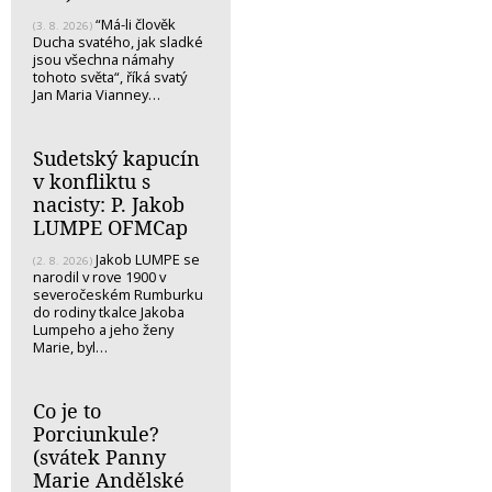
“Má-li člověk
(3. 8. 2026)
Ducha svatého, jak sladké
jsou všechna námahy
tohoto světa“, říká svatý
Jan Maria Vianney…
Sudetský kapucín
v konfliktu s
nacisty: P. Jakob
LUMPE OFMCap
Jakob LUMPE se
(2. 8. 2026)
narodil v rove 1900 v
severočeském Rumburku
do rodiny tkalce Jakoba
Lumpeho a jeho ženy
Marie, byl…
Co je to
Porciunkule?
(svátek Panny
Marie Andělské