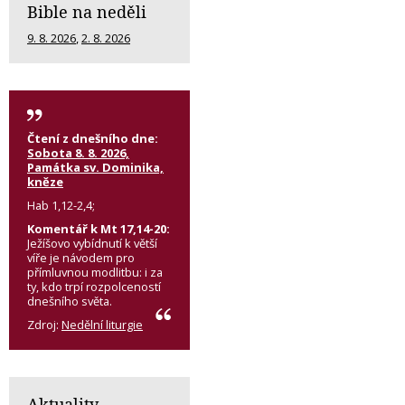
Bible na neděli
9. 8. 2026
,
2. 8. 2026
Čtení z dnešního dne:
Sobota 8. 8. 2026,
Památka sv. Dominika,
kněze
Hab 1,12-2,4;
Komentář k Mt 17,14-20:
Ježíšovo vybídnutí k větší
víře je návodem pro
přímluvnou modlitbu: i za
ty, kdo trpí rozpolceností
dnešního světa.
Zdroj:
Nedělní liturgie
Aktuality