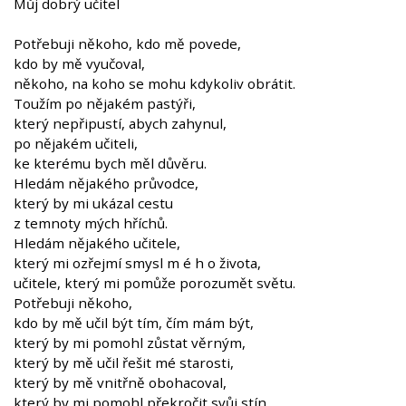
Můj dobrý učitel
Potřebuji někoho, kdo mě povede,
kdo by mě vyučoval,
někoho, na koho se mohu kdykoliv obrátit.
Toužím po nějakém pastýři,
který nepřipustí, abych zahynul,
po nějakém učiteli,
ke kterému bych měl důvěru.
Hledám nějakého průvodce,
který by mi ukázal cestu
z temnoty mých hříchů.
Hledám nějakého učitele,
který mi ozřejmí smysl m é h o života,
učitele, který mi pomůže porozumět světu.
Potřebuji někoho,
kdo by mě učil být tím, čím mám být,
který by mi pomohl zůstat věrným,
který by mě učil řešit mé starosti,
který by mě vnitřně obohacoval,
který by mi pomohl překročit svůj stín.