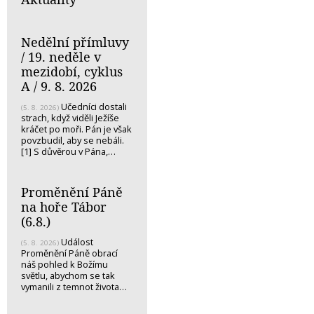
Nedělní přímluvy
/ 19. neděle v
mezidobí, cyklus
A / 9. 8. 2026
Učedníci dostali
(5. 8. 2026)
strach, když viděli Ježíše
kráčet po moři. Pán je však
povzbudil, aby se nebáli.
[1] S důvěrou v Pána,…
Proměnění Páně
na hoře Tábor
(6.8.)
Událost
(5. 8. 2026)
Proměnění Páně obrací
náš pohled k Božímu
světlu, abychom se tak
vymanili z temnot života…