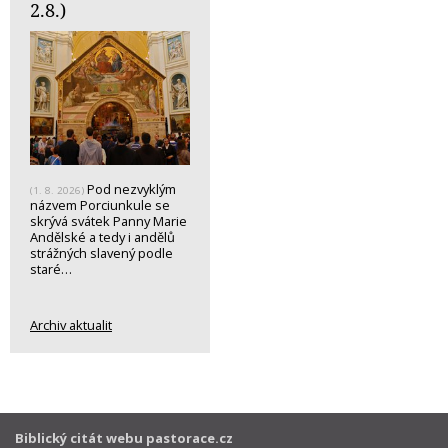
2.8.)
Pod nezvyklým
(1. 8. 2026)
názvem Porciunkule se
skrývá svátek Panny Marie
Andělské a tedy i andělů
strážných slavený podle
staré…
Archiv aktualit
Biblický citát webu pastorace.cz