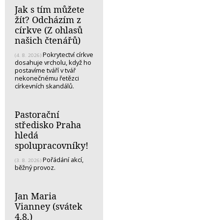
Jak s tím můžete
žít? Odcházím z
církve (Z ohlasů
našich čtenářů)
Pokrytectví církve
(4. 8. 2026)
dosahuje vrcholu, když ho
postavíme tváří v tvář
nekonečnému řetězci
církevních skandálů.
Pastorační
středisko Praha
hledá
spolupracovníky!
Pořádání akcí,
(3. 8. 2026)
běžný provoz.
Jan Maria
Vianney (svátek
4.8.)