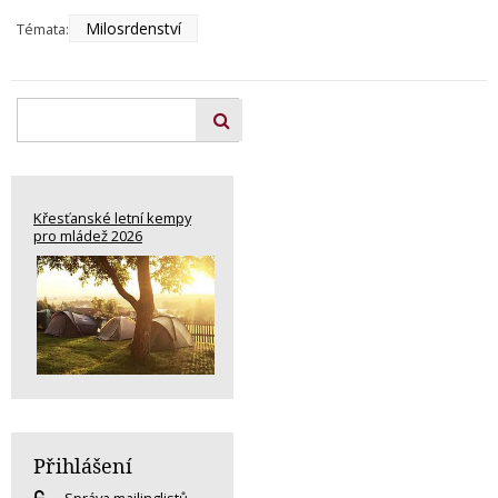
Milosrdenství
Témata:
Křesťanské letní kempy
pro mládež 2026
Přihlášení
Správa mailinglistů