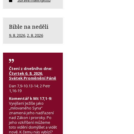
Bible na neděli
9. 8. 2026
,
2. 8. 2026
Čtení z dnešního dne:
Čtvrtek 6. 8. 2026,
Svátek Proměnění Páně
Dan 7,9-10.13-14; 2 Petr
1,16-19
Komentář k Mt 17,1-9:
Vyvýšení Ježíše jako
„milovaného Syna“
znamená jeho nadřazení
nad Zákon i proroky. Po
jeho vzkříšení můžeme
toto vidění domýšlet a vidět
nově. K čemu nás vybízí?