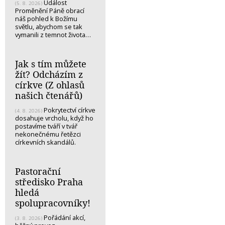
Událost
(5. 8. 2026)
Proměnění Páně obrací
náš pohled k Božímu
světlu, abychom se tak
vymanili z temnot života…
Jak s tím můžete
žít? Odcházím z
církve (Z ohlasů
našich čtenářů)
Pokrytectví církve
(4. 8. 2026)
dosahuje vrcholu, když ho
postavíme tváří v tvář
nekonečnému řetězci
církevních skandálů.
Pastorační
středisko Praha
hledá
spolupracovníky!
Pořádání akcí,
(3. 8. 2026)