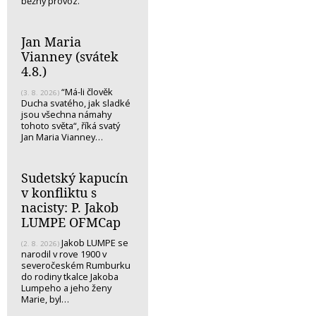
běžný provoz.
Jan Maria
Vianney (svátek
4.8.)
“Má-li člověk
(3. 8. 2026)
Ducha svatého, jak sladké
jsou všechna námahy
tohoto světa“, říká svatý
Jan Maria Vianney…
Sudetský kapucín
v konfliktu s
nacisty: P. Jakob
LUMPE OFMCap
Jakob LUMPE se
(2. 8. 2026)
narodil v rove 1900 v
severočeském Rumburku
do rodiny tkalce Jakoba
Lumpeho a jeho ženy
Marie, byl…