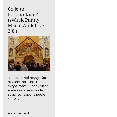
Co je to
Porciunkule?
(svátek Panny
Marie Andělské
2.8.)
Pod nezvyklým
(1. 8. 2026)
názvem Porciunkule se
skrývá svátek Panny Marie
Andělské a tedy i andělů
strážných slavený podle
staré…
Archiv aktualit