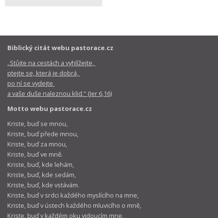
Biblický citát webu pastorace.cz
„Stůjte na cestách a vyhlížejte,
ptejte se, která je dobrá,
po ní se vydejte
a vaše duše naleznou klid.“ (Jer 6,16)
Motto webu pastorace.cz
Kriste, buď se mnou,
Kriste, buď přede mnou,
Kriste, buď za mnou,
Kriste, buď ve mně.
Kriste, buď, kde lehám,
Kriste, buď, kde sedám,
Kriste, buď, kde vstávám.
Kriste, buď v srdci každého myslícího na mne,
Kriste, buď v ústech každého mluvicího o mně,
Kriste, buď v každém oku vidoucím mne,