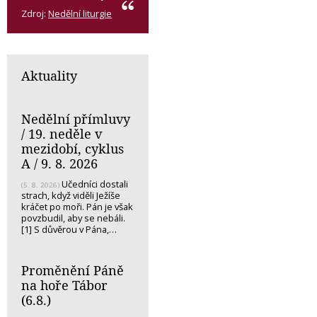
Zdroj:
Nedělní liturgie
Aktuality
Nedělní přímluvy
/ 19. neděle v
mezidobí, cyklus
A / 9. 8. 2026
Učedníci dostali
(5. 8. 2026)
strach, když viděli Ježíše
kráčet po moři. Pán je však
povzbudil, aby se nebáli.
[1] S důvěrou v Pána,…
Proměnění Páně
na hoře Tábor
(6.8.)