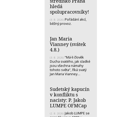
středisko Praha
hledá
spolupracovníky!
Pořádání akcí,
(3. 8. 2026)
běžný provoz.
Jan Maria
Vianney (svátek
4.8.)
“Má-li člověk
(3. 8. 2026)
Ducha svatého, jak sladké
jsou všechna námahy
tohoto světa“, říká svatý
Jan Maria Vianney…
Sudetský kapucín
v konfliktu s
nacisty: P. Jakob
LUMPE OFMCap
Jakob LUMPE se
(2. 8. 2026)