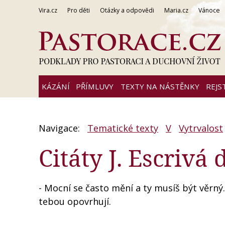
Vira.cz
Pro děti
Otázky a odpovědi
Maria.cz
Vánoce
KÁZÁNÍ
PŘÍMLUVY
TEXTY NA NÁSTĚNKY
REJS
Navigace:
Tematické texty
V
Vytrvalost
Citáty J. Escrivá
- Mocní se často mění a ty musíš být věrný
tebou opovrhují.