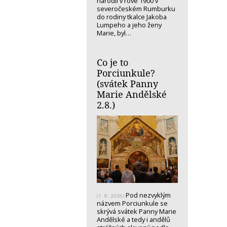
narodil v rove 1900 v
severočeském Rumburku
do rodiny tkalce Jakoba
Lumpeho a jeho ženy
Marie, byl…
Co je to
Porciunkule?
(svátek Panny
Marie Andělské
2.8.)
Pod nezvyklým
(1. 8. 2026)
názvem Porciunkule se
skrývá svátek Panny Marie
Andělské a tedy i andělů