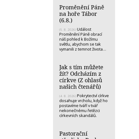
Proměnění Páně
na hoře Tábor
(6.8.)
Událost
(5. 8. 2026)
Proměnění Páně obrací
náš pohled k Božímu
světlu, abychom se tak
vymanili z temnot života…
Jak s tím můžete
žít? Odcházím z
církve (Z ohlasů
našich čtenářů)
Pokrytectví církve
(4. 8. 2026)
dosahuje vrcholu, když ho
postavíme tváří v tvář
nekonečnému řetězci
církevních skandálů.
Pastorační