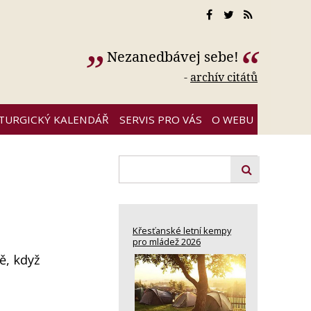
Nezanedbávej sebe!
-
archív citátů
ITURGICKÝ KALENDÁŘ
SERVIS PRO VÁS
O WEBU
Křesťanské letní kempy
pro mládež 2026
ě, když