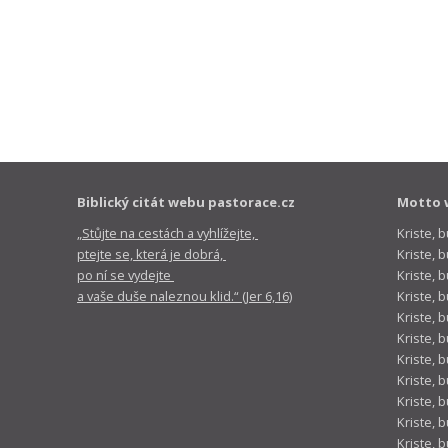
Biblický citát webu pastorace.cz
Motto 
„Stůjte na cestách a vyhlížejte,
Kriste, 
ptejte se, která je dobrá,
Kriste,
po ní se vydejte
Kriste, 
a vaše duše naleznou klid.“ (Jer 6,16)
Kriste, 
Kriste, 
Kriste, 
Kriste, 
Kriste, 
Kriste, 
Kriste, 
Kriste, 