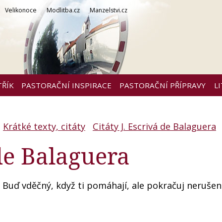
Velikonoce
Modlitba.cz
Manzelstvi.cz
TŘÍK
PASTORAČNÍ INSPIRACE
PASTORAČNÍ PŘÍPRAVY
L
Krátké texty, citáty
Citáty J. Escrivá de Balaguera
 de Balaguera
. Buď vděčný, když ti pomáhají, ale pokračuj nerušen