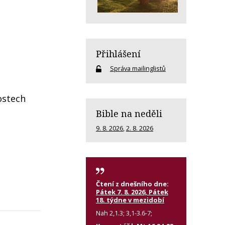
Přihlášení
Správa mailinglistů
ostech
Bible na neděli
9. 8. 2026
,
2. 8. 2026
Čtení z dnešního dne:
Pátek 7. 8. 2026, Pátek
18. týdne v mezidobí
Nah 2,1.3; 3,1-3.6-7;