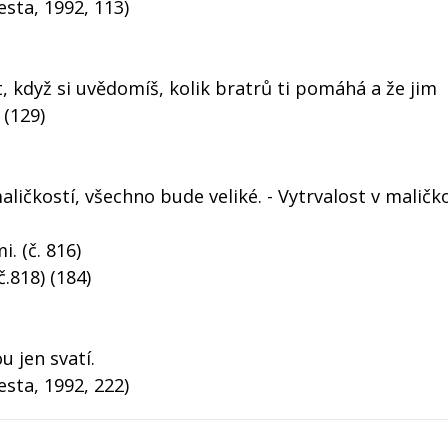
esta, 1992, 113)
, když si uvědomíš, kolik bratrů ti pomáhá a že jim
 (129)
ličkostí, všechno bude veliké. - Vytrvalost v maličk
. (č. 816)
č.818) (184)
u jen svatí.
esta, 1992, 222)