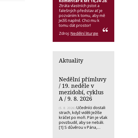
Komentář k Mt 16,24-28:
Ztráta vlastních jistot a
falešných představ ať je
pozváním k tomu, aby mě
Ježíš naplnil. Chci mu k
tomu dát prostor!
Zdroj:
Nedělní liturgie
Aktuality
Nedělní přímluvy
/ 19. neděle v
mezidobí, cyklus
A / 9. 8. 2026
Učedníci dostali
(5. 8. 2026)
strach, když viděli Ježíše
kráčet po moři. Pán je však
povzbudil, aby se nebáli.
[1] S důvěrou v Pána,…