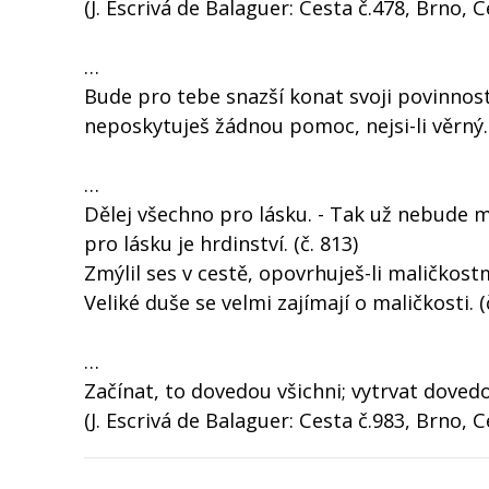
(J. Escrivá de Balaguer: Cesta č.478, Brno, C
…
Bude pro tebe snazší konat svoji povinnost
neposkytuješ žádnou pomoc, nejsi-li věrný.
…
Dělej všechno pro lásku. - Tak už nebude ma
pro lásku je hrdinství. (č. 813)
Zmýlil ses v cestě, opovrhuješ-li maličkostmi
Veliké duše se velmi zajímají o maličkosti. (
…
Začínat, to dovedou všichni; vytrvat dovedo
(J. Escrivá de Balaguer: Cesta č.983, Brno, C