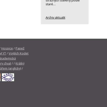
strážných slavený podle
staré…
Archiv aktualit
/
Hospice
/
Papež
yl YT
/
Vojtěch Kodet
Akademická
ry chval
/ /
Krátký
tářem (anglicky)
/