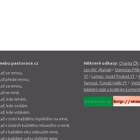
webu pastorace.cz
Některé odkazy:
Charita ČR
Lev XIV. (RaVat)
/
Stanislav Přib
buď se mnou,
YT
/
Lomec, Josef Prokeš YT
/
 buď přede mnou,
farnost, Tomáš Halík YT
/
Veče
buď za mnou,
biblický citát s krátkým komen
buď ve mně.
buď, kde lehám,
buď, kde sedám,
buď, kde vstávám.
buď v srdci každého myslícího na mne,
buď v ústech každého mluvicího o mně,
buď v každém oku vidoucím mne,
buď v každém uchu slyšícím mne.