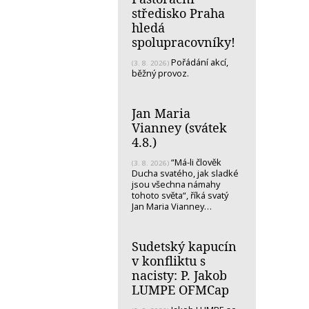
středisko Praha
hledá
spolupracovníky!
Pořádání akcí,
(3. 8. 2026)
běžný provoz.
Jan Maria
Vianney (svátek
4.8.)
“Má-li člověk
(3. 8. 2026)
Ducha svatého, jak sladké
jsou všechna námahy
tohoto světa“, říká svatý
Jan Maria Vianney…
Sudetský kapucín
v konfliktu s
nacisty: P. Jakob
LUMPE OFMCap