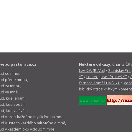
webu pastorace.cz
Některé odkazy:
Charita ČR
Lev XIV. (RaVat)
/
Stanislav Přib
buď se mnou,
YT
/
Lomec, Josef Prokeš YT
/
 buď přede mnou,
farnost, Tomáš Halík YT
/
Veče
buď za mnou,
biblický citát s krátkým komen
buď ve mně.
buď, kde lehám,
buď, kde sedám,
buď, kde vstávám.
buď v srdci každého myslícího na mne,
buď v ústech každého mluvicího o mně,
buď v každém oku vidoucím mne,