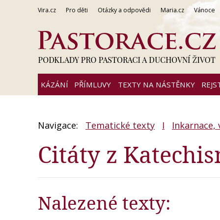
Vira.cz
Pro děti
Otázky a odpovědi
Maria.cz
Vánoce
KÁZÁNÍ
PŘÍMLUVY
TEXTY NA NÁSTĚNKY
REJS
Navigace:
Tematické texty
I
Inkarnace, 
Citáty z Katechi
Nalezené texty: