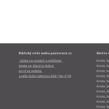
Biblický citát webu pastorace.cz
Motto 
„Stůjte na cestách a vyhlížejte,
Kriste, 
ptejte se, která je dobrá,
Kriste,
po ní se vydejte
Kriste, 
a vaše duše naleznou klid.“ (Jer 6,16)
Kriste, 
Kriste, 
Kriste, 
Kriste, 
Kriste, 
Kriste, 
Kriste, 