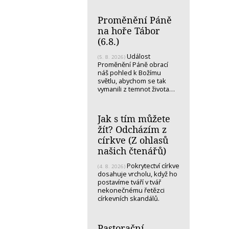
Proměnění Páně
na hoře Tábor
(6.8.)
Událost
(5. 8. 2026)
Proměnění Páně obrací
náš pohled k Božímu
světlu, abychom se tak
vymanili z temnot života…
Jak s tím můžete
žít? Odcházím z
církve (Z ohlasů
našich čtenářů)
Pokrytectví církve
(4. 8. 2026)
dosahuje vrcholu, když ho
postavíme tváří v tvář
nekonečnému řetězci
církevních skandálů.
Pastorační