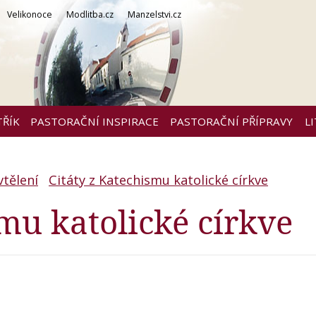
Velikonoce
Modlitba.cz
Manzelstvi.cz
TŘÍK
PASTORAČNÍ INSPIRACE
PASTORAČNÍ PŘÍPRAVY
L
vtělení
Citáty z Katechismu katolické církve
smu katolické církve