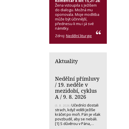
Komentář k Mt 15,21-28:
Žena vstoupila s Ježíšem
do dialogu. Možná mu
oponovala. Moje modlitba
může být účinnější,
přednesu-li mu i já své
námitky.
Zdroj:
Nedělní liturgie
Aktuality
Nedělní přímluvy
/ 19. neděle v
mezidobí, cyklus
A / 9. 8. 2026
Učedníci dostali
(5. 8. 2026)
strach, když viděli Ježíše
kráčet po moři. Pán je však
povzbudil, aby se nebáli.
[1] S důvěrou v Pána,…