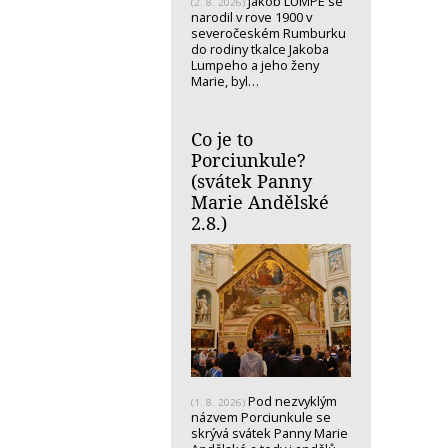
Jakob LUMPE se
(2. 8. 2026)
narodil v rove 1900 v
severočeském Rumburku
do rodiny tkalce Jakoba
Lumpeho a jeho ženy
Marie, byl…
Co je to
Porciunkule?
(svátek Panny
Marie Andělské
2.8.)
Pod nezvyklým
(1. 8. 2026)
názvem Porciunkule se
skrývá svátek Panny Marie