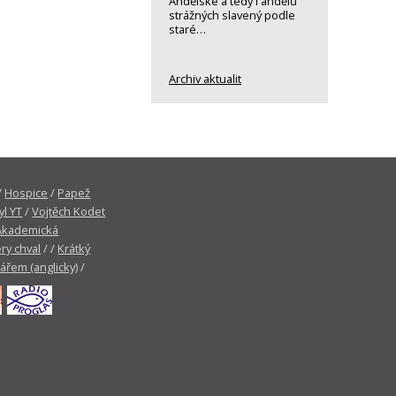
Andělské a tedy i andělů
strážných slavený podle
staré…
Archiv aktualit
/
Hospice
/
Papež
yl YT
/
Vojtěch Kodet
Akademická
ry chval
/ /
Krátký
tářem (anglicky)
/