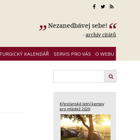
Nezanedbávej sebe!
-
archív citátů
ITURGICKÝ KALENDÁŘ
SERVIS PRO VÁS
O WEBU
Křesťanské letní kempy
pro mládež 2026