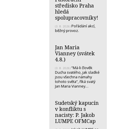
středisko Praha
hledá
spolupracovníky!
Pořádání akcí,
(3. 8. 2026)
běžný provoz.
Jan Maria
Vianney (svátek
4.8.)
“Má-li člověk
(3. 8. 2026)
Ducha svatého, jak sladké
jsou všechna námahy
tohoto světa“, říká svatý
Jan Maria Vianney…
Sudetský kapucín
v konfliktu s
nacisty: P. Jakob
LUMPE OFMCap