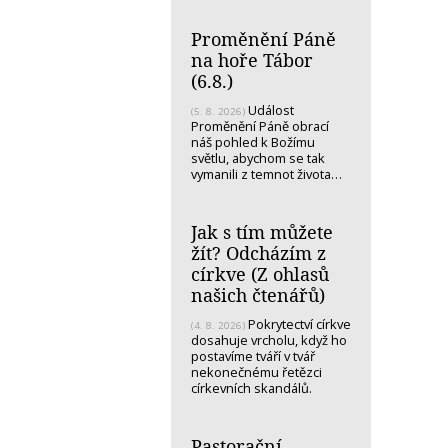
Proměnění Páně
na hoře Tábor
(6.8.)
Událost
(5. 8. 2026)
Proměnění Páně obrací
náš pohled k Božímu
světlu, abychom se tak
vymanili z temnot života…
Jak s tím můžete
žít? Odcházím z
církve (Z ohlasů
našich čtenářů)
Pokrytectví církve
(4. 8. 2026)
dosahuje vrcholu, když ho
postavíme tváří v tvář
nekonečnému řetězci
církevních skandálů.
Pastorační