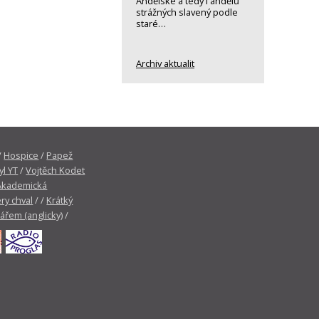
Andělské a tedy i andělů
strážných slavený podle
staré…
Archiv aktualit
/
Hospice
/
Papež
yl YT
/
Vojtěch Kodet
Akademická
ry chval
/ /
Krátký
tářem (anglicky)
/