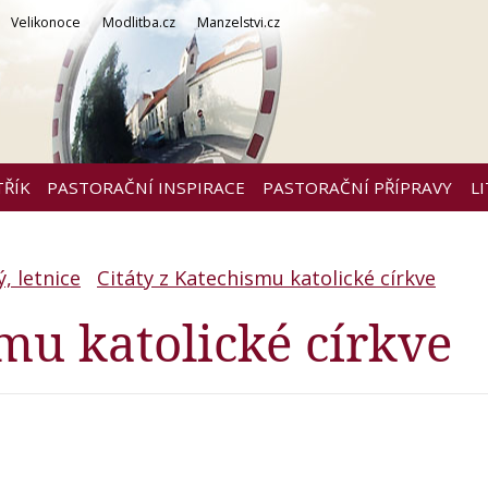
Velikonoce
Modlitba.cz
Manzelstvi.cz
TŘÍK
PASTORAČNÍ INSPIRACE
PASTORAČNÍ PŘÍPRAVY
L
, letnice
Citáty z Katechismu katolické církve
smu katolické církve