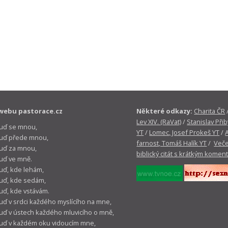
webu pastorace.cz
Některé odkazy:
Charita ČR
Lev XIV. (RaVat)
/
Stanislav Přib
buď se mnou,
YT
/
Lomec, Josef Prokeš YT
/
 buď přede mnou,
farnost, Tomáš Halík YT
/
Veče
buď za mnou,
biblický citát s krátkým komen
buď ve mně.
buď, kde lehám,
buď, kde sedám,
buď, kde vstávám.
buď v srdci každého myslícího na mne,
buď v ústech každého mluvicího o mně,
buď v každém oku vidoucím mne,