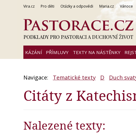
Vira.cz
Pro děti
Otázky a odpovědi
Maria.cz
Vánoce
KÁZÁNÍ
PŘÍMLUVY
TEXTY NA NÁSTĚNKY
REJS
Navigace:
Tematické texty
D
Duch svatý
Citáty z Katechi
Nalezené texty: