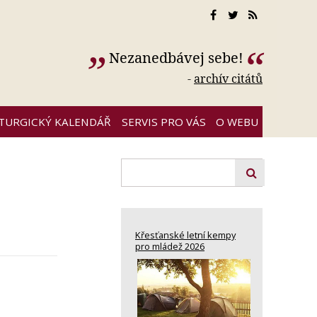
Nezanedbávej sebe!
-
archív citátů
ITURGICKÝ KALENDÁŘ
SERVIS PRO VÁS
O WEBU
Křesťanské letní kempy
pro mládež 2026