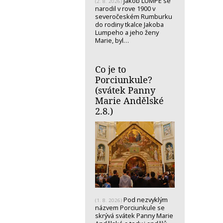
Jakob LUMPE se
(2. 8. 2026)
narodil v rove 1900 v
severočeském Rumburku
do rodiny tkalce Jakoba
Lumpeho a jeho ženy
Marie, byl…
Co je to
Porciunkule?
(svátek Panny
Marie Andělské
2.8.)
Pod nezvyklým
(1. 8. 2026)
názvem Porciunkule se
skrývá svátek Panny Marie