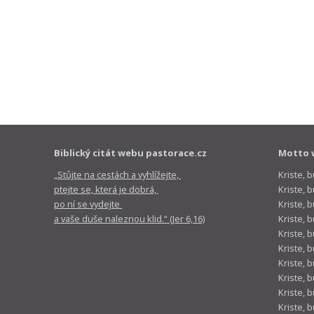
Biblický citát webu pastorace.cz
Motto 
„Stůjte na cestách a vyhlížejte,
Kriste, 
ptejte se, která je dobrá,
Kriste,
po ní se vydejte
Kriste, 
a vaše duše naleznou klid.“ (Jer 6,16)
Kriste, 
Kriste, 
Kriste, 
Kriste, 
Kriste, 
Kriste, 
Kriste, 