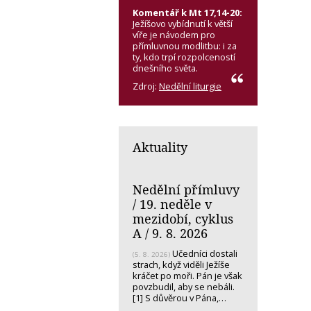
Komentář k Mt 17,14-20:
Ježíšovo vybídnutí k větší
víře je návodem pro
přímluvnou modlitbu: i za
ty, kdo trpí rozpolceností
dnešního světa.
Zdroj:
Nedělní liturgie
Aktuality
Nedělní přímluvy
/ 19. neděle v
mezidobí, cyklus
A / 9. 8. 2026
Učedníci dostali
(5. 8. 2026)
strach, když viděli Ježíše
kráčet po moři. Pán je však
povzbudil, aby se nebáli.
[1] S důvěrou v Pána,…