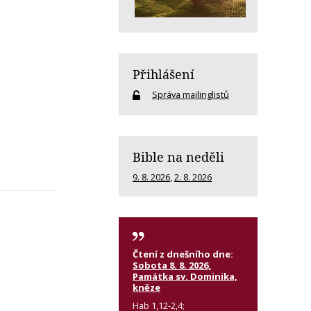
Přihlášení
Správa mailinglistů
Bible na neděli
9. 8. 2026
,
2. 8. 2026
Čtení z dnešního dne:
Sobota 8. 8. 2026,
Památka sv. Dominika,
kněze
Hab 1,12-2,4;