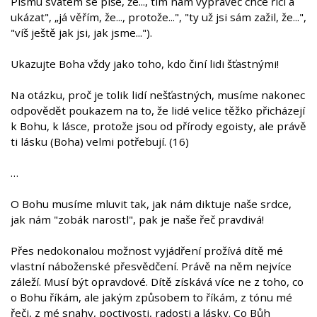
Písmu svatém se píše, že..., tím nám vypravěč chce říci a
ukázat", „já věřím, že..., protože...", "ty už jsi sám zažil, že...",
"víš ještě jak jsi, jak jsme...").
Ukazujte Boha vždy jako toho, kdo činí lidi šťastnými!
Na otázku, proč je tolik lidí nešťastných, musíme nakonec
odpovědět poukazem na to, že lidé velice těžko přicházejí
k Bohu, k lásce, protože jsou od přírody egoisty, ale právě
ti lásku (Boha) velmi potřebují. (16)
…
O Bohu musíme mluvit tak, jak nám diktuje naše srdce,
jak nám "zobák narostl", pak je naše řeč pravdivá!
Přes nedokonalou možnost vyjádření prožívá dítě mé
vlastní náboženské přesvědčení. Právě na něm nejvíce
záleží. Musí být opravdové. Dítě získává více ne z toho, co
o Bohu říkám, ale jakým způsobem to říkám, z tónu mé
řeči, z mé snahy, poctivosti, radosti a lásky. Co Bůh