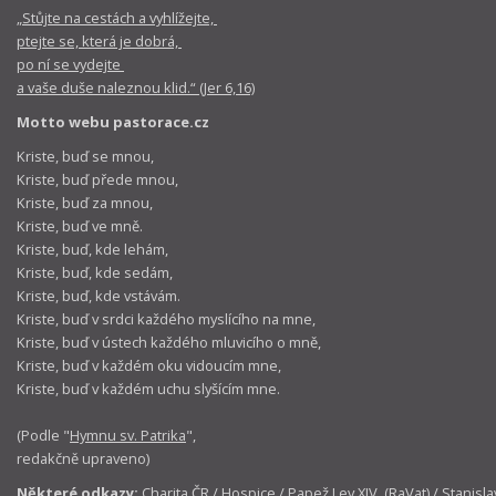
„Stůjte na cestách a vyhlížejte,
ptejte se, která je dobrá,
po ní se vydejte
a vaše duše naleznou klid.“ (Jer 6,16)
Motto webu pastorace.cz
Kriste, buď se mnou,
Kriste, buď přede mnou,
Kriste, buď za mnou,
Kriste, buď ve mně.
Kriste, buď, kde lehám,
Kriste, buď, kde sedám,
Kriste, buď, kde vstávám.
Kriste, buď v srdci každého myslícího na mne,
Kriste, buď v ústech každého mluvicího o mně,
Kriste, buď v každém oku vidoucím mne,
Kriste, buď v každém uchu slyšícím mne.
(Podle "
Hymnu sv. Patrika
",
redakčně upraveno)
Některé odkazy:
Charita ČR
/
Hospice
/
Papež Lev XIV. (RaVat)
/
Stanisla