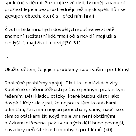
společně s dětmi. Pozorujte své děti, ty umějí znamení
prožívat lépe a bezprostředněji než my dospělí. Bůh se
zjevuje v dětech, které si "před ním hrají".
Životní bída mnohých dospělých spočívá ve ztrátě
znamení. Nešťastní lidé "mají oči a nevidí, mají uši a
neslyší...", mají život a nežijí!(30-31)
…
Ukažte dětem, že jejich problémy jsou i vašimi problémy!
Společné problémy spojují. Platí to i o otázkách víry.
Společné snášení těžkostí je často jediným praktickým
řešením. Děti kladou otázky, které budou klást i jako
dospělí. Když ale zjistí, že nejsou s těmito otázkami
odmítáni, že s nimi nejsou ponechány samy, naučí se s
těmito otázkami žít. Když moje víra není obtížnými
otázkami otřesena, pak i víra mých dětí bude pevnější,
navzdory neřešitelnosti mnohých problémů. (40)