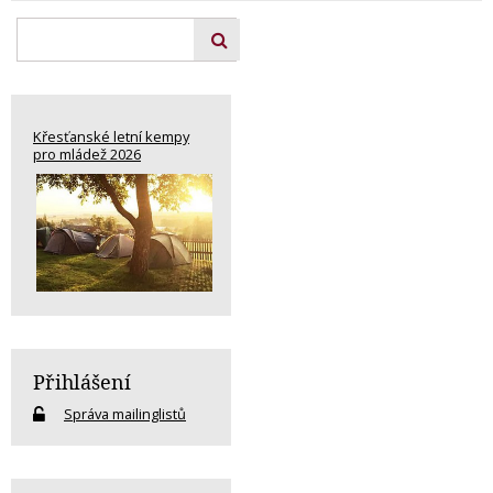
Křesťanské letní kempy
pro mládež 2026
Přihlášení
Správa mailinglistů