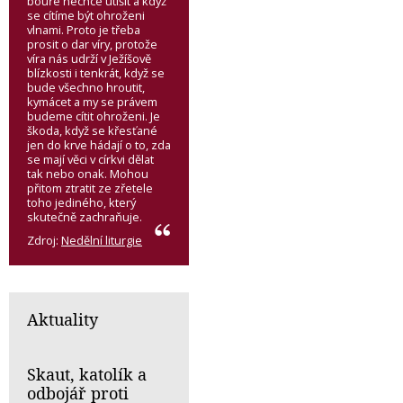
bouře nechce utišit a když
se cítíme být ohroženi
vlnami. Proto je třeba
prosit o dar víry, protože
víra nás udrží v Ježíšově
blízkosti i tenkrát, když se
bude všechno hroutit,
kymácet a my se právem
budeme cítit ohroženi. Je
škoda, když se křesťané
jen do krve hádají o to, zda
se mají věci v církvi dělat
tak nebo onak. Mohou
přitom ztratit ze zřetele
toho jediného, který
skutečně zachraňuje.
Zdroj:
Nedělní liturgie
Aktuality
Skaut, katolík a
odbojář proti