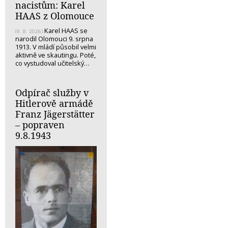
nacistům: Karel
HAAS z Olomouce
Karel HAAS se
(9. 8. 2026)
narodil Olomouci 9. srpna
1913. V mládí působil velmi
aktivně ve skautingu. Poté,
co vystudoval učitelský…
Odpírač služby v
Hitlerově armádě
Franz Jägerstätter
– popraven
9.8.1943