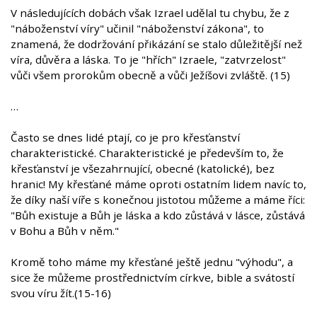
V následujících dobách však Izrael udělal tu chybu, že z
"náboženství víry" učinil "náboženství zákona", to
znamená, že dodržování přikázání se stalo důležitější než
víra, důvěra a láska. To je "hřích" Izraele, "zatvrzelost"
vůči všem prorokům obecně a vůči Ježíšovi zvláště. (15)
…
Často se dnes lidé ptají, co je pro křesťanství
charakteristické. Charakteristické je především to, že
křesťanství je všezahrnující, obecné (katolické), bez
hranic! My křesťané máme oproti ostatním lidem navíc to,
že díky naší víře s konečnou jistotou můžeme a máme říci:
"Bůh existuje a Bůh je láska a kdo zůstává v lásce, zůstává
v Bohu a Bůh v něm."
Kromě toho máme my křesťané ještě jednu "výhodu", a
sice že můžeme prostřednictvím církve, bible a svátostí
svou víru žít.(15-16)