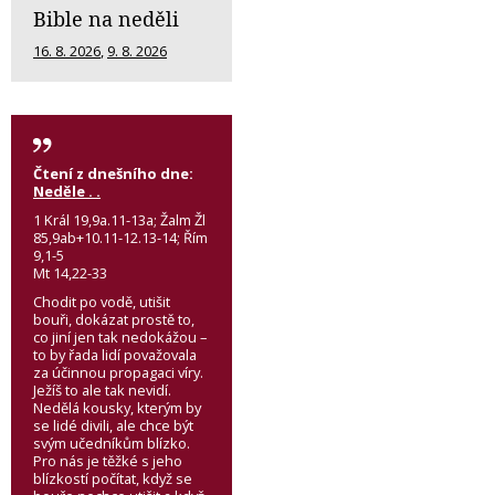
Bible na neděli
16. 8. 2026
,
9. 8. 2026
Čtení z dnešního dne:
Neděle . .
1 Král 19,9a.11-13a; Žalm Žl
85,9ab+10.11-12.13-14; Řím
9,1-5
Mt 14,22-33
Chodit po vodě, utišit
bouři, dokázat prostě to,
co jiní jen tak nedokážou –
to by řada lidí považovala
za účinnou propagaci víry.
Ježíš to ale tak nevidí.
Nedělá kousky, kterým by
se lidé divili, ale chce být
svým učedníkům blízko.
Pro nás je těžké s jeho
blízkostí počítat, když se