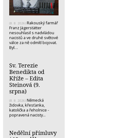
Rakouský farmář
(8. 8. 2026)
Franz Jägerstätter
nesouhlasil s nadvládou
nacistů a ve druhé světové
válce za ně odmítl bojovat.
Byl…
Sv. Terezie
Benedikta od
Kříže – Edita
Steinová (9.
srpna)
Německá
(8. 8. 2026)
židovka, křesťanka,
katolička a řeholnice -
popravená nacisty...
Nedělní přímluvy