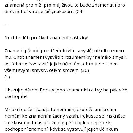
znamená pro mě, pro můj život, to bude znamenat i pro
dítě, neboť víra se šíří „nákazou“. (24)
…
Nechte děti prožívat znamení naší víry!
Znamení působí prostřednictvím smyslů, nikoli rozumu-
mu. Chtít znamení vysvětlit rozumem by "nemělo smysl".
Je třeba se "vystavit" jejich účinkům, obrátit se k nim
všemi svými smysly, celým srdcem. (30)
(...)
Ukazujte dětem Boha v jeho znameních a i vy ho pak více
pochopíte!
Mnozí rodiče říkají: já to neumím, protože ani já sám
nemám ke znamením žádný vztah. Pokuste se, riskněte
to! Zkušenost nás učí, že dospělí dojdou nejlépe k
pochopení znamení, když se vystavují jejich účinkům