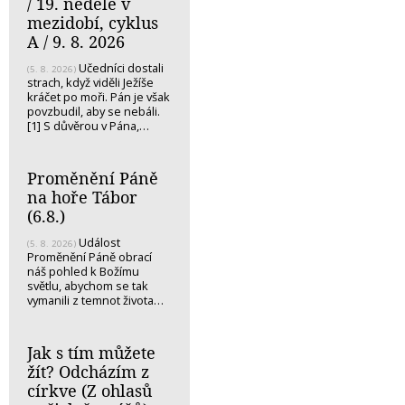
/ 19. neděle v
mezidobí, cyklus
A / 9. 8. 2026
Učedníci dostali
(5. 8. 2026)
strach, když viděli Ježíše
kráčet po moři. Pán je však
povzbudil, aby se nebáli.
[1] S důvěrou v Pána,…
Proměnění Páně
na hoře Tábor
(6.8.)
Událost
(5. 8. 2026)
Proměnění Páně obrací
náš pohled k Božímu
světlu, abychom se tak
vymanili z temnot života…
Jak s tím můžete
žít? Odcházím z
církve (Z ohlasů