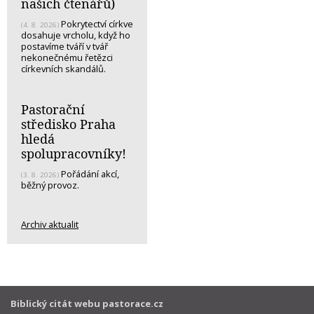
našich čtenářů)
Pokrytectví církve
(4. 8. 2026)
dosahuje vrcholu, když ho
postavíme tváří v tvář
nekonečnému řetězci
církevních skandálů.
Pastorační
středisko Praha
hledá
spolupracovníky!
Pořádání akcí,
(3. 8. 2026)
běžný provoz.
Archiv aktualit
Biblický citát webu pastorace.cz