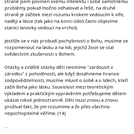
straně jsem povinen svému intelektu i sobě samotnému
problémy pokud možno odhalovat a řešit, na druhé
straně je zážitek mezí rozumu krokem vedoucím k víře,
naději a lásce (tak jako na konci údolí často objevíme
stanici lanovky vedoucí na vrchol).
Jestliže se v nás probudí pochybnosti o Bohu, musíme se
rozpomenout na lásku a na lidi, jejichž život se stal
svědectvím zkušenosti s Bohem.
Otázky a zvláště otázky dětí nesmíme "zardousit v
zárodku" z pohodlnosti, ale když dosáhneme hranice
zodpověditelnosti, musíme mluvit o sobě a o lidech, kteří
zažili Boha jako lásku. Souvislost mezi teoretickým
výkladem a praktickým vyprávěním potřebujeme dětem
ukázat nikoli jednostranně. Děti musí znovu a znovu
prožívat fakt, že jim rozumíme a že přes všechno
nepochopitelné věříme. (14)
…