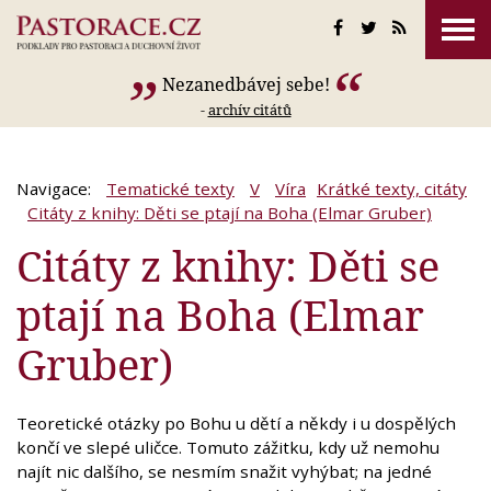
Nezanedbávej sebe!
-
archív citátů
Navigace:
Tematické texty
V
Víra
Krátké texty, citáty
Citáty z knihy: Děti se ptají na Boha (Elmar Gruber)
Citáty z knihy: Děti se
ptají na Boha (Elmar
Gruber)
Teoretické otázky po Bohu u dětí a někdy i u dospělých
končí ve slepé uličce. Tomuto zážitku, kdy už nemohu
najít nic dalšího, se nesmím snažit vyhýbat; na jedné