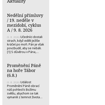
Aktuality
Nedělní přímluvy
/ 19. neděle v
mezidobí, cyklus
A / 9. 8. 2026
Učedníci dostali
(5. 8. 2026)
strach, když viděli Ježíše
kráčet po moři. Pán je však
povzbudil, aby se nebáli.
[1] S důvěrou v Pána,…
Proměnění Páně
na hoře Tábor
(6.8.)
Událost
(5. 8. 2026)
Proměnění Páně obrací
náš pohled k Božímu
světlu, abychom se tak
vymanili z temnot života…