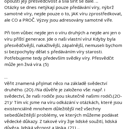
opouští její přesvědčivost a síla šířit se dále. ...
Otázky se dnes netýkají pouze předávání víry, nýbrž
samotné víry, nejde pouze o to, JAK víru zprostředkovat,
ale CO a PROČ. Výzvy jsou adresovány samotné víře.
Při tom vůbec nejde jen o víru druhých a nejde ani jen o
víru příští generace. Jde o naši vlastní víru! Kdyby byla
přesvědčivější, nakažlivější, zápalnější, nemuseli bychom
si bezpochyby dělat s předáváním víry starosti.
Potřebujeme tedy především svědky víry. Přesvědčit
může jen živá víra. (5)
…
Věřit znamená přijímat něco na základě svědectví
druhého. (2O) /Na důvěře je založeno vše: např. i
svědectví, že naši rodiče jsou skutečně našimi rodiči.(2O-
21)/ Tím víc jsme na víru odkázání v otázkách, které jsou
existenciálně mnohem důležitější než všechny
sebedůležitější problémy, ve kterých můžeme podávat
vědecké důkazy. Z takové víry žije lidské soužití, lidská
důvěra, lidská věrnost a láska. (21) ...