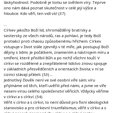
láskyhodnost. Podobně je tomu se světlem víry. Teprve
ono nám dává poznat skutečnost v celé její výšce a
hloubce. Kdo věří, ten vidí víc! (37)
…
Církev jakožto Boží lid, shromážděný bratrsky a
sestersky ze všech národů, ras a pohlaví, je tedy Boží
protiakcí proti chaosu způsobenému hříchem. Církev
vstupuje v život stále zjevněji v té míře, jak postupují Boží
dějiny s lidmi. Je počátkem, znamením a nástrojem míru a
smíření, které přislíbil Bůh a po nichž všichni touží. V
církvi se rozdělené a znepřátelené lidstvo znovu spojuje
v základních přesvědčeních a orientacích života; v ní se
cizinci stávají přáteli. (53) ...
Jednotlivý člověk není ve své osobní víře sám; víru
přijímáme od těch, kteří uvěřili před námi, a jsme ve víře
neseni vírou celého společenství věřících. Vždycky věříme
v církvi a s církví. (54)
Věřit v církvi a s církví, to není důvod pro fixní ideologické
stanovisko a pro církevní triumfalismus; věřit v církvi a s