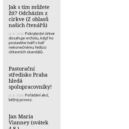
Jak s tím můžete
žít? Odcházím z
církve (Z ohlasů
našich čtenářů)
Pokrytectví církve
(4. 8. 2026)
dosahuje vrcholu, když ho
postavíme tváří v tvář
nekonečnému řetězci
církevních skandálů.
Pastorační
středisko Praha
hledá
spolupracovníky!
Pořádání akcí,
(3. 8. 2026)
běžný provoz.
Jan Maria
Vianney (svátek
4.8.)