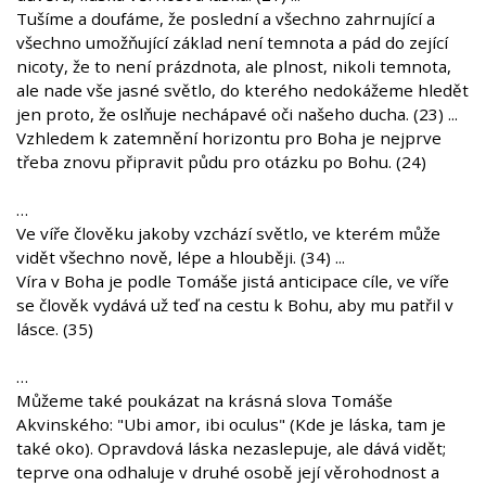
Tušíme a doufáme, že poslední a všechno zahrnující a
všechno umožňující základ není temnota a pád do zející
nicoty, že to není prázdnota, ale plnost, nikoli temnota,
ale nade vše jasné světlo, do kterého nedokážeme hledět
jen proto, že oslňuje nechápavé oči našeho ducha. (23) ...
Vzhledem k zatemnění horizontu pro Boha je nejprve
třeba znovu připravit půdu pro otázku po Bohu. (24)
…
Ve víře člověku jakoby vzchází světlo, ve kterém může
vidět všechno nově, lépe a hlouběji. (34) ...
Víra v Boha je podle Tomáše jistá anticipace cíle, ve víře
se člověk vydává už teď na cestu k Bohu, aby mu patřil v
lásce. (35)
…
Můžeme také poukázat na krásná slova Tomáše
Akvinského: "Ubi amor, ibi oculus" (Kde je láska, tam je
také oko). Opravdová láska nezaslepuje, ale dává vidět;
teprve ona odhaluje v druhé osobě její věrohodnost a