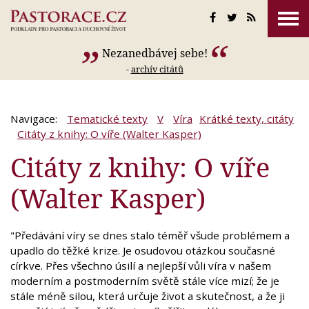
Nezanedbávej sebe!
-
archív citátů
Navigace:
Tematické texty
V
Víra
Krátké texty, citáty
Citáty z knihy: O víře (Walter Kasper)
Citáty z knihy: O víře
(Walter Kasper)
"Předávání víry se dnes stalo téměř všude problémem a
upadlo do těžké krize. Je osudovou otázkou současné
církve. Přes všechno úsilí a nejlepší vůli víra v našem
moderním a postmoderním světě stále více mizí; že je
stále méně silou, která určuje život a skutečnost, a že ji