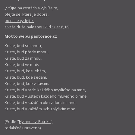
„Stůjte na cestách a vyhlížejte,
ptejte se, která je dobrá,
po ní se vydejte
a vaše duše naleznou klid.“ (Jer 6,16)
Motto webu pastorace.cz
Kriste, buď se mnou,
Kriste, buď přede mnou,
Kriste, buď za mnou,
Kriste, buď ve mně.
Kriste, buď, kde lehám,
Kriste, buď, kde sedám,
Kriste, buď, kde vstávám.
Kriste, buď v srdci každého myslícího na mne,
Kriste, buď v ústech každého mluvicího o mně,
Kriste, buď v každém oku vidoucím mne,
Kriste, buď v každém uchu slyšícím mne.
(Podle "
Hymnu sv. Patrika
",
redakčně upraveno)