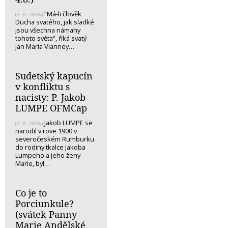
“Má-li člověk
(3. 8. 2026)
Ducha svatého, jak sladké
jsou všechna námahy
tohoto světa“, říká svatý
Jan Maria Vianney…
Sudetský kapucín
v konfliktu s
nacisty: P. Jakob
LUMPE OFMCap
Jakob LUMPE se
(2. 8. 2026)
narodil v rove 1900 v
severočeském Rumburku
do rodiny tkalce Jakoba
Lumpeho a jeho ženy
Marie, byl…
Co je to
Porciunkule?
(svátek Panny
Marie Andělské