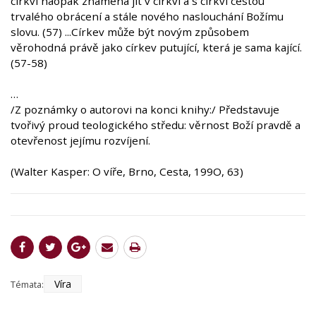
církví naopak znamená jít v církvi a s církví cestou
trvalého obrácení a stále nového naslouchání Božímu
slovu. (57) ...Církev může být novým způsobem
věrohodná právě jako církev putující, která je sama kající.
(57-58)
…
/Z poznámky o autorovi na konci knihy:/ Představuje
tvořivý proud teologického středu: věrnost Boží pravdě a
otevřenost jejímu rozvíjení.
(Walter Kasper: O víře, Brno, Cesta, 199O, 63)
Víra
Témata: