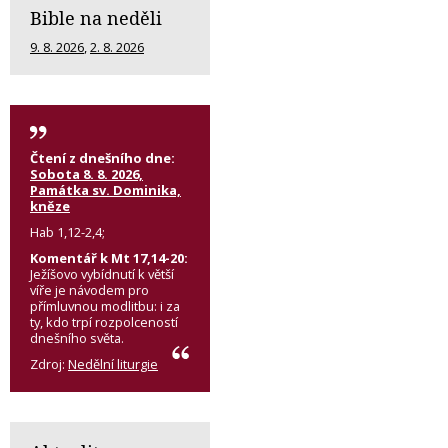
Bible na neděli
9. 8. 2026
,
2. 8. 2026
Čtení z dnešního dne:
Sobota 8. 8. 2026,
Památka sv. Dominika,
kněze
Hab 1,12-2,4;
Komentář k Mt 17,14-20:
Ježíšovo vybídnutí k větší
víře je návodem pro
přímluvnou modlitbu: i za
ty, kdo trpí rozpolceností
dnešního světa.
Zdroj:
Nedělní liturgie