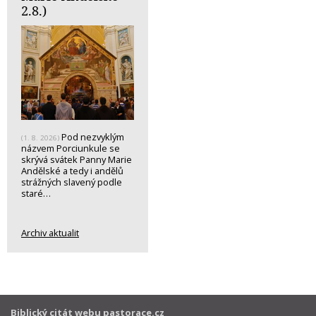
2.8.)
Pod nezvyklým
(1. 8. 2026)
názvem Porciunkule se
skrývá svátek Panny Marie
Andělské a tedy i andělů
strážných slavený podle
staré…
Archiv aktualit
Biblický citát webu pastorace.cz