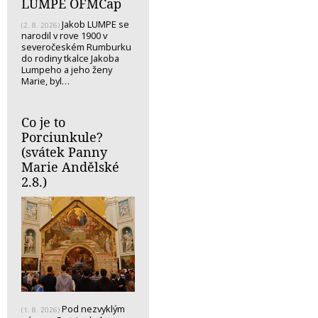
LUMPE OFMCap
Jakob LUMPE se
(2. 8. 2026)
narodil v rove 1900 v
severočeském Rumburku
do rodiny tkalce Jakoba
Lumpeho a jeho ženy
Marie, byl…
Co je to
Porciunkule?
(svátek Panny
Marie Andělské
2.8.)
Pod nezvyklým
(1. 8. 2026)