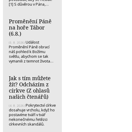
[1] S důvěrou v Pána,…
Proměnění Páně
na hoře Tábor
(6.8.)
Událost
(5. 8. 2026)
Proměnění Páně obrací
náš pohled k Božímu
světlu, abychom se tak
vymanili z temnot života…
Jak s tím můžete
žít? Odcházím z
církve (Z ohlasů
našich čtenářů)
Pokrytectví církve
(4. 8. 2026)
dosahuje vrcholu, když ho
postavíme tváří v tvář
nekonečnému řetězci
církevních skandálů.