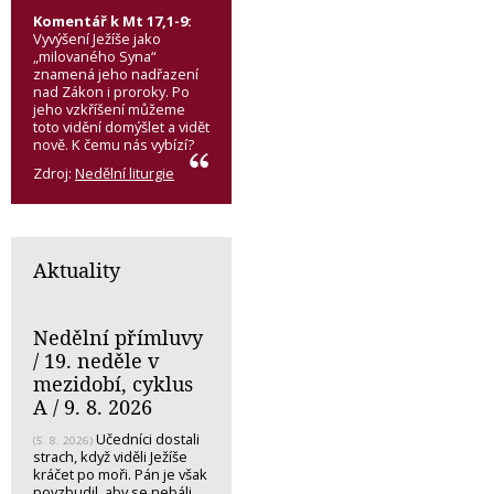
Komentář k Mt 17,1-9:
Vyvýšení Ježíše jako
„milovaného Syna“
znamená jeho nadřazení
nad Zákon i proroky. Po
jeho vzkříšení můžeme
toto vidění domýšlet a vidět
nově. K čemu nás vybízí?
Zdroj:
Nedělní liturgie
Aktuality
Nedělní přímluvy
/ 19. neděle v
mezidobí, cyklus
A / 9. 8. 2026
Učedníci dostali
(5. 8. 2026)
strach, když viděli Ježíše
kráčet po moři. Pán je však
povzbudil, aby se nebáli.