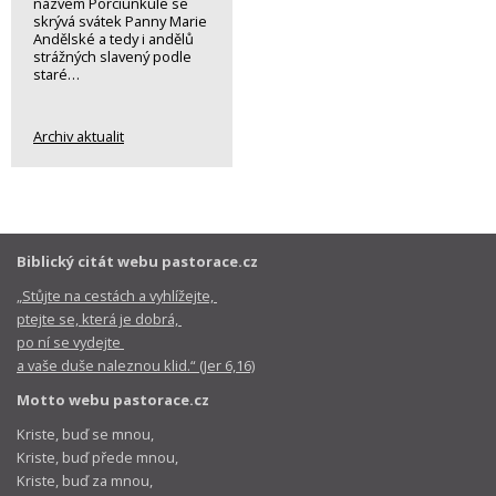
názvem Porciunkule se
skrývá svátek Panny Marie
Andělské a tedy i andělů
strážných slavený podle
staré…
Archiv aktualit
Biblický citát webu pastorace.cz
„Stůjte na cestách a vyhlížejte,
ptejte se, která je dobrá,
po ní se vydejte
a vaše duše naleznou klid.“ (Jer 6,16)
Motto webu pastorace.cz
Kriste, buď se mnou,
Kriste, buď přede mnou,
Kriste, buď za mnou,