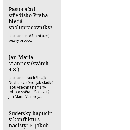
Pastorační
středisko Praha
hledá
spolupracovníky!
Pořádání akcí,
(3. 8. 2026)
běžný provoz.
Jan Maria
Vianney (svátek
4.8.)
“Má-li člověk
(3. 8. 2026)
Ducha svatého, jak sladké
jsou všechna námahy
tohoto světa“, říká svatý
Jan Maria Vianney…
Sudetský kapucín
v konfliktu s
nacisty: P. Jakob