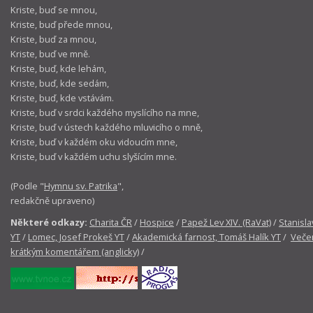
Kriste, buď se mnou,
Kriste, buď přede mnou,
Kriste, buď za mnou,
Kriste, buď ve mně.
Kriste, buď, kde lehám,
Kriste, buď, kde sedám,
Kriste, buď, kde vstávám.
Kriste, buď v srdci každého myslícího na mne,
Kriste, buď v ústech každého mluvicího o mně,
Kriste, buď v každém oku vidoucím mne,
Kriste, buď v každém uchu slyšícím mne.
(Podle "
Hymnu sv. Patrika
",
redakčně upraveno)
Některé odkazy:
Charita ČR
/
Hospice
/
Papež Lev XIV. (RaVat)
/
Stanisla
YT
/
Lomec, Josef Prokeš YT
/
Akademická farnost, Tomáš Halík YT
/
Večer
krátkým komentářem (anglicky)
/