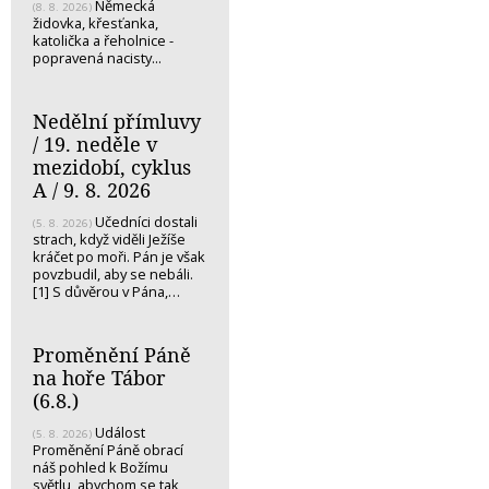
Německá
(8. 8. 2026)
židovka, křesťanka,
katolička a řeholnice -
popravená nacisty...
Nedělní přímluvy
/ 19. neděle v
mezidobí, cyklus
A / 9. 8. 2026
Učedníci dostali
(5. 8. 2026)
strach, když viděli Ježíše
kráčet po moři. Pán je však
povzbudil, aby se nebáli.
[1] S důvěrou v Pána,…
Proměnění Páně
na hoře Tábor
(6.8.)
Událost
(5. 8. 2026)
Proměnění Páně obrací
náš pohled k Božímu
světlu, abychom se tak