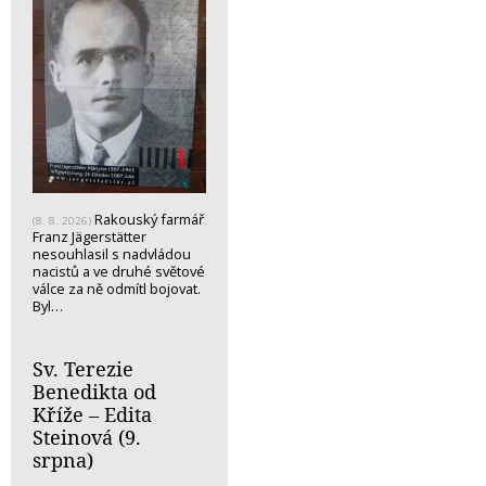
Rakouský farmář
(8. 8. 2026)
Franz Jägerstätter
nesouhlasil s nadvládou
nacistů a ve druhé světové
válce za ně odmítl bojovat.
Byl…
Sv. Terezie
Benedikta od
Kříže – Edita
Steinová (9.
srpna)