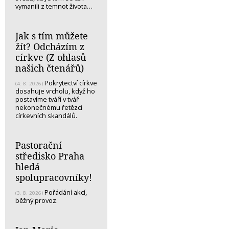
vymanili z temnot života…
Jak s tím můžete
žít? Odcházím z
církve (Z ohlasů
našich čtenářů)
Pokrytectví církve
(4. 8. 2026)
dosahuje vrcholu, když ho
postavíme tváří v tvář
nekonečnému řetězci
církevních skandálů.
Pastorační
středisko Praha
hledá
spolupracovníky!
Pořádání akcí,
(3. 8. 2026)
běžný provoz.