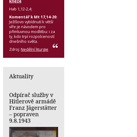
kněze
Hab 1,12-2,4;
Komentář k Mt 17,14-20:
Ježíšovo vybídnutí k větší
víře je návodem pro
přímluvnou modlitbu: i za
ty, kdo trpí rozpolceností
dnešního světa.
Zdroj:
Nedělní liturgie
Aktuality
Odpírač služby v
Hitlerově armádě
Franz Jägerstätter
– popraven
9.8.1943