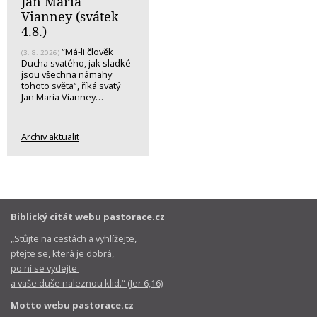
Jan Maria
Vianney (svátek
4.8.)
“Má-li člověk
(3. 8. 2026)
Ducha svatého, jak sladké
jsou všechna námahy
tohoto světa“, říká svatý
Jan Maria Vianney…
Archiv aktualit
Biblický citát webu pastorace.cz
„Stůjte na cestách a vyhlížejte,
ptejte se, která je dobrá,
po ní se vydejte
a vaše duše naleznou klid.“ (Jer 6,16)
Motto webu pastorace.cz