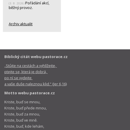
Pořádání akcí,
(3. 8. 2026)
běžný provoz.
Archiv aktualit
Biblický citát webu pastorace.cz
„Stůjte na cestách a vyhlížejte,
ptejte se, která je dobrá,
po ní se vydejte
a vaše duše naleznou klid.“ (Jer 6,16)
Motto webu pastorace.cz
Kriste, buď se mnou,
Kriste, buď přede mnou,
Kriste, buď za mnou,
Kriste, buď ve mně.
Kriste, buď, kde lehám,