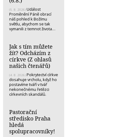
(6.8.)
Událost
(5. 8. 2026)
Proměnění Páně obrací
náš pohled k Božímu
světlu, abychom se tak
vymanili z temnot života…
Jak s tím můžete
žít? Odcházím z
církve (Z ohlasů
našich čtenářů)
Pokrytectví církve
(4. 8. 2026)
dosahuje vrcholu, když ho
postavíme tváří v tvář
nekonečnému řetězci
církevních skandálů.
Pastorační
středisko Praha
hledá
spolupracovníky!