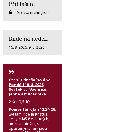
Přihlášení
Správa mailinglistů
Bible na neděli
16. 8. 2026
,
9. 8. 2026
Čtení z dnešního dne:
Pondělí 10. 8. 2026,
Svátek sv. Vavřince,
jáhna a mučedníka
2 Kor 9,6-10;
Komentář k Jan 12,24-26:
Být tam, kde je Kristus.
Tedy zvláště v chudých,
mezi smutnými, s
opuštěnými. Tam jsou i