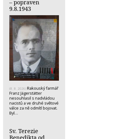
– popraven
9.8.1943
Rakouský farmář
(8. 8. 2026)
Franz Jägerstätter
nesouhlasil s nadvládou
nacistů a ve druhé světové
válce za ně odmítl bojovat.
Byl…
Sv. Terezie
Benedikta od