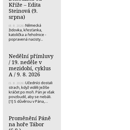
Kříže – Edita
Steinová (9.
srpna)
Německá
(8. 8. 2026)
židovka, křesťanka,
katolička a řeholnice -
popravená nacisty...
Nedělní přímluvy
/ 19. neděle v
mezidobí, cyklus
A / 9. 8. 2026
Učedníci dostali
(5. 8. 2026)
strach, když viděli Ježíše
kráčet po moři. Pán je však
povzbudil, aby se nebáli.
[1] S důvěrou v Pána,…
Proměnění Páně
na hoře Tábor