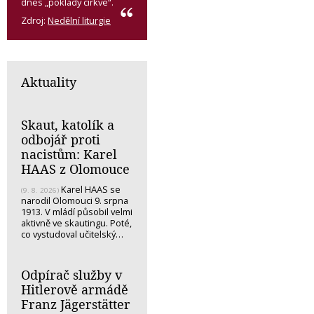
dnes „poklady církve“.
Zdroj:
Nedělní liturgie
Aktuality
Skaut, katolík a
odbojář proti
nacistům: Karel
HAAS z Olomouce
Karel HAAS se
(9. 8. 2026)
narodil Olomouci 9. srpna
1913. V mládí působil velmi
aktivně ve skautingu. Poté,
co vystudoval učitelský…
Odpírač služby v
Hitlerově armádě
Franz Jägerstätter