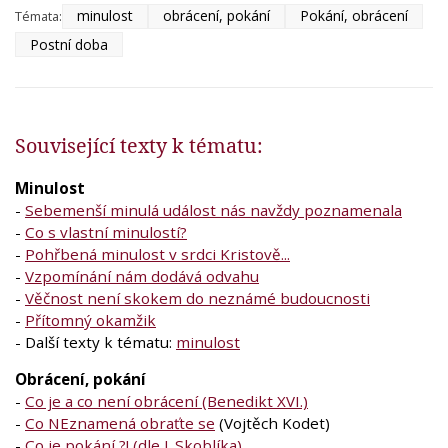
minulost
obrácení, pokání
Pokání, obrácení
Témata:
Postní doba
Související texty k tématu:
Minulost
-
Sebemenší minulá událost nás navždy poznamenala
-
Co s vlastní minulostí?
-
Pohřbená minulost v srdci Kristově...
-
Vzpomínání nám dodává odvahu
-
Věčnost není skokem do neznámé budoucnosti
-
Přítomný okamžik
- Další texty k tématu:
minulost
Obrácení, pokání
-
Co je a co není obrácení (Benedikt XVI.)
-
Co NEznamená obraťte se
(Vojtěch Kodet)
-
Co je pokání ?! (dle J. Skoblíka)