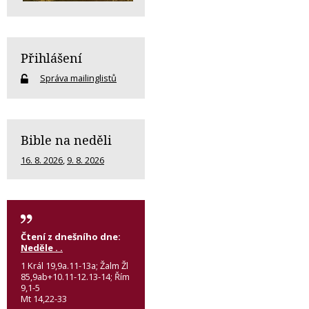
Přihlášení
Správa mailinglistů
Bible na neděli
16. 8. 2026
,
9. 8. 2026
Čtení z dnešního dne:
Neděle . .
1 Král 19,9a.11-13a; Žalm Žl
85,9ab+10.11-12.13-14; Řím
9,1-5
Mt 14,22-33