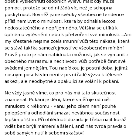
oběť k vyslechnutí osobních výlevů málokdy může
pomoci, protože se od ní žádá víc, než je schopna
poskytnout. Rovněž jsme svědky všeobecné tendence
příliš nemluvit o minulosti, která by odhalila leccos
nedostatečného a nepříjemného. Většina se utíká k
úplnému vytěsnění nebo k přetvoření své minulosti. ...Ani
my křesťané nejsme zcela imunní vůči této nákaze, která
se stává takřka samozřejmostí ve všeobecném mínění.
Právě proto je nám nabídnuta možnost, jak se vymanit z
obecného marasmu a necitlivosti vůči potřebě činit své
svědomí jemnějším. Tou nabídkou je postní doba, jejímž
nosným poselstvím není v první řadě výzva k tělesné
askezi, ale neodbytné a opakující se volání k pokání.
Ne vždy jasně víme, co pro nás má tato skutečnost
znamenat. Pokání je dění, které směřuje od naší
minulosti k Někomu - Pánu. Jeho cílem není pouhé
polepšení a odhodlání smazat nevábnou současnost
lepším příštím. Při ohlédnutí dozadu je třeba najít kuráž
vidět bez brýlí mámení a šálení, aniž nás tvrdá pravda o
sobě samých nutí k sebemrskačství.