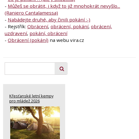
-
Můžeš se obrátit, i když to již mnohokrát nevyšlo...
(Raniero Cantalamessa)
-
Nabádejte druhé, aby činili pokání :-)
- Rejstřík:
Obrácení
,
obrácení, pokání
,
obrácení,
uzdravení
,
pokání, obrácení
-
Obrácení (pokání)
na webu vira.cz
Křesťanské letní kempy
pro mládež 2026