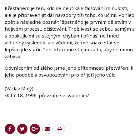
Křesťanem je ten, kdo se neutíká k falšování minulosti,
ale je připraven jít dál navzdory tíži toho, co učinil. Pohled
zpět a následné poznání špatného je prvním dějstvím v
hojivém procesu očišťování. Trpělivost se sebou samým a
s opakujícími se stejnými chybami přináší ne hned
viditelný výsledek, ale vědomí, že mé snaze stát se
lepším jde vstříc Ten, kterému stojím za to, aby se mnou
zabýval.
Odvrácením od zlého jsme Jeho přítomností přetvářeni k
jeho podobě a osvobozováni pro přijetí jeho vůle.
(Václav Malý)
/KT č.18, 1996; převzato se svolením/