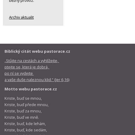
běžný provoz.
Archiv aktualit
Biblický citát webu pastorace.cz
„Stůjte na cestách a vyhlížejte,
ptejte se, která je dobrá,
po ní se vydejte
a vaše duše naleznou klid.“ (Jer 6,16)
Motto webu pastorace.cz
Kriste, buď se mnou,
Kriste, buď přede mnou,
Kriste, buď za mnou,
Kriste, buď ve mně.
Kriste, buď, kde lehám,
Kriste, buď, kde sedám,