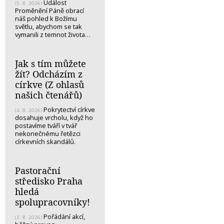
Událost
(5. 8. 2026)
Proměnění Páně obrací
náš pohled k Božímu
světlu, abychom se tak
vymanili z temnot života…
Jak s tím můžete
žít? Odcházím z
církve (Z ohlasů
našich čtenářů)
Pokrytectví církve
(4. 8. 2026)
dosahuje vrcholu, když ho
postavíme tváří v tvář
nekonečnému řetězci
církevních skandálů.
Pastorační
středisko Praha
hledá
spolupracovníky!
Pořádání akcí,
(3. 8. 2026)