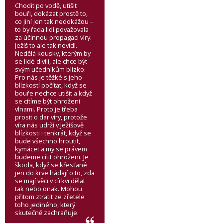
Chodit po vodě, utišit
bouři, dokázat prostě to,
co jiní jen tak nedokážou –
to by řada lidí považovala
za účinnou propagaci víry.
Ježíš to ale tak nevidí.
Nedělá kousky, kterým by
se lidé divili, ale chce být
svým učedníkům blízko.
Pro nás je těžké s jeho
blízkostí počítat, když se
bouře nechce utišit a když
se cítíme být ohroženi
vlnami. Proto je třeba
prosit o dar víry, protože
víra nás udrží v Ježíšově
blízkosti i tenkrát, když se
bude všechno hroutit,
kymácet a my se právem
budeme cítit ohroženi. Je
škoda, když se křesťané
jen do krve hádají o to, zda
se mají věci v církvi dělat
tak nebo onak. Mohou
přitom ztratit ze zřetele
toho jediného, který
skutečně zachraňuje.