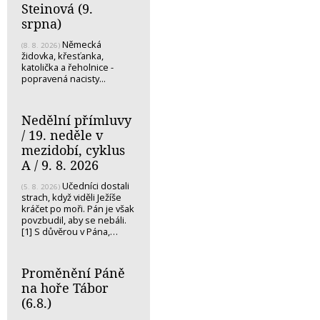
Steinová (9.
srpna)
Německá
(8. 8. 2026)
židovka, křesťanka,
katolička a řeholnice -
popravená nacisty...
Nedělní přímluvy
/ 19. neděle v
mezidobí, cyklus
A / 9. 8. 2026
Učedníci dostali
(5. 8. 2026)
strach, když viděli Ježíše
kráčet po moři. Pán je však
povzbudil, aby se nebáli.
[1] S důvěrou v Pána,…
Proměnění Páně
na hoře Tábor
(6.8.)