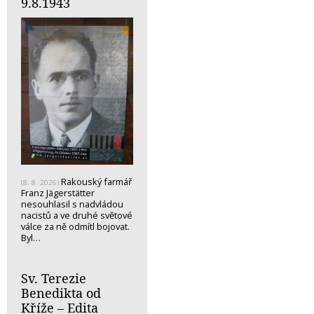
9.8.1943
Rakouský farmář
(8. 8. 2026)
Franz Jägerstätter
nesouhlasil s nadvládou
nacistů a ve druhé světové
válce za ně odmítl bojovat.
Byl…
Sv. Terezie
Benedikta od
Kříže – Edita