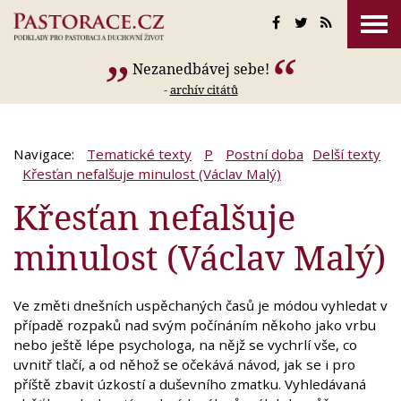
Nezanedbávej sebe!
-
archív citátů
Navigace:
Tematické texty
P
Postní doba
Delší texty
Křesťan nefalšuje minulost (Václav Malý)
Křesťan nefalšuje
minulost (Václav Malý)
Ve změti dnešních uspěchaných časů je módou vyhledat v
případě rozpaků nad svým počínáním někoho jako vrbu
nebo ještě lépe psychologa, na nějž se vychrlí vše, co
uvnitř tlačí, a od něhož se očekává návod, jak se i pro
příště zbavit úzkostí a duševního zmatku. Vyhledávaná