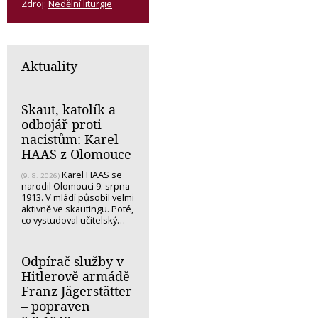
Zdroj:
Nedělní liturgie
Aktuality
Skaut, katolík a
odbojář proti
nacistům: Karel
HAAS z Olomouce
Karel HAAS se
(9. 8. 2026)
narodil Olomouci 9. srpna
1913. V mládí působil velmi
aktivně ve skautingu. Poté,
co vystudoval učitelský…
Odpírač služby v
Hitlerově armádě
Franz Jägerstätter
– popraven