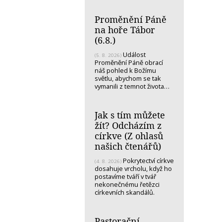
Proměnění Páně
na hoře Tábor
(6.8.)
Událost
(5. 8. 2026)
Proměnění Páně obrací
náš pohled k Božímu
světlu, abychom se tak
vymanili z temnot života…
Jak s tím můžete
žít? Odcházím z
církve (Z ohlasů
našich čtenářů)
Pokrytectví církve
(4. 8. 2026)
dosahuje vrcholu, když ho
postavíme tváří v tvář
nekonečnému řetězci
církevních skandálů.
Pastorační