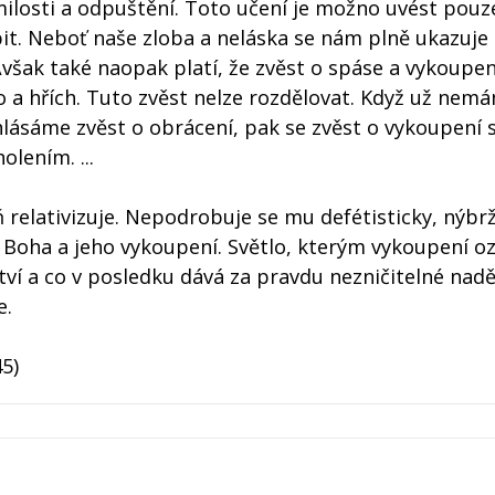
 milosti a odpuštění. Toto učení je možno uvést pouz
it. Neboť naše zloba a neláska se nám plně ukazuje
Avšak také naopak platí, že zvěst o spáse a vykoupen
lo a hřích. Tuto zvěst nelze rozdělovat. Když už nem
hlásáme zvěst o obrácení, pak se zvěst o vykoupení 
lením. ...
 relativizuje. Nepodrobuje se mu defétisticky, nýbrž
 Boha a jeho vykoupení. Světlo, kterým vykoupení oz
ství a co v posledku dává za pravdu nezničitelné nadě
e.
45)