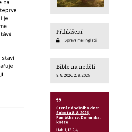
e na
 teprve
í je
áme
Přihlášení
stává
Správa mailinglistů
 staví
ařuje
Bible na neděli
ji
9. 8. 2026
,
2. 8. 2026
Čtení z dnešního dne:
Sobota 8. 8. 2026,
Památka sv. Dominika,
kněze
Hab 1,12-2,4;