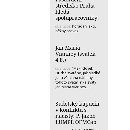
středisko Praha
hledá
spolupracovníky!
Pořádání akcí,
(3. 8. 2026)
běžný provoz.
Jan Maria
Vianney (svátek
4.8.)
“Má-li člověk
(3. 8. 2026)
Ducha svatého, jak sladké
jsou všechna námahy
tohoto světa“, říká svatý
Jan Maria Vianney…
Sudetský kapucín
v konfliktu s
nacisty: P. Jakob
LUMPE OFMCap