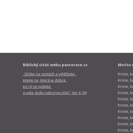
Biblický citát webu pastorace.cz
Motto 
„Stůjte na cestách a vyhlížejte,
Kriste, 
ptejte se, která je dobrá,
Kriste,
po ní se vydejte
Kriste, 
a vaše duše naleznou klid.“ (Jer 6,16)
Kriste, 
Kriste, 
Kriste, 
Kriste, 
Kriste, 
Kriste, 
Kriste, 