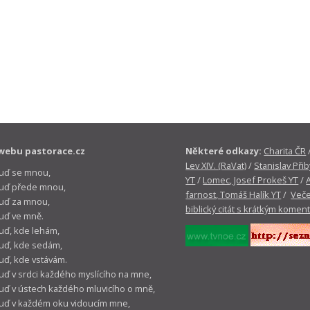
webu pastorace.cz
Některé odkazy:
Charita ČR
Lev XIV. (RaVat)
/
Stanislav Přib
buď se mnou,
YT
/
Lomec, Josef Prokeš YT
/
 buď přede mnou,
farnost, Tomáš Halík YT
/
Veče
buď za mnou,
biblický citát s krátkým komen
buď ve mně.
buď, kde lehám,
buď, kde sedám,
buď, kde vstávám.
buď v srdci každého myslícího na mne,
buď v ústech každého mluvicího o mně,
buď v každém oku vidoucím mne,