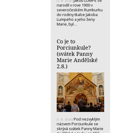
Jakob LUMPE se
(2. 8. 2026)
narodil v rove 1900 v
severočeském Rumburku
do rodiny tkalce Jakoba
Lumpeho a jeho ženy
Marie, byl…
Co je to
Porciunkule?
(svátek Panny
Marie Andělské
2.8.)
Pod nezvyklým
(1. 8. 2026)
názvem Porciunkule se
skrývá svátek Panny Marie