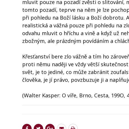
mluvit pouze na pozadí zvěsti o slitování,
tomto pozadí, teprve na něm je lze pochop
při pohledu na Boží lásku a Boží dobrotu. 
realistická a vážná pouze při pohledu na z
odvahu mluvit o hříchu a vině a když už ne
zbožným, ale prázdným povídáním a chlácho
Křesťanství bere zlo vážně a tím ho zároveň
proti němu naději ve vždy větší skutečnost
svět, je to jediné, co může zabránit zoufal
člověka, je jí právo, povzbuzuje ji a naplňuj
(Walter Kasper: O víře, Brno, Cesta, 199O, 