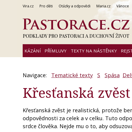
Vira.cz
Pro děti
Otázky a odpovědi
Maria.cz
Vánoce
KÁZÁNÍ
PŘÍMLUVY
TEXTY NA NÁSTĚNKY
REJS
Navigace:
Tematické texty
S
Spása
Del
Křesťanská zvěst
Křesťanská zvěst je realistická, protože be
odpovědnosti za celek a v celku. Tuto od
srdce člověka. Nejde mu o to, aby odsuzova