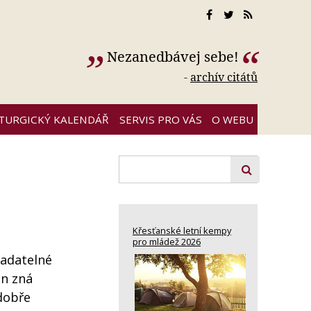
Nezanedbávej sebe!
-
archív citátů
ITURGICKÝ KALENDÁŘ
SERVIS PRO VÁS
O WEBU
Křesťanské letní kempy
pro mládež 2026
zadatelné
on zná
 dobře