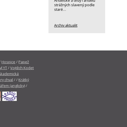
Andělské a tedy i andělů
strážných slavený podle
staré…
Archiv aktualit
/
Hospice
/
Papež
yl YT
/
Vojtěch Kodet
Akademická
ry chval
/ /
Krátký
tářem (anglicky)
/