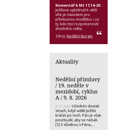
Komentář k Mt 17,14-20:
Ježíšovo vybídnutí k větší
víře je návodem pro
přímluvnou modlitbu: i za
ty, kdo trpí rozpolceností
dnešního světa.
Zdroj:
Nedělní liturgie
Aktuality
Nedělní přímluvy
/ 19. neděle v
mezidobí, cyklus
A / 9. 8. 2026
Učedníci dostali
(5. 8. 2026)
strach, když viděli Ježíše
kráčet po moři. Pán je však
povzbudil, aby se nebáli.
[1] S důvěrou v Pána,…