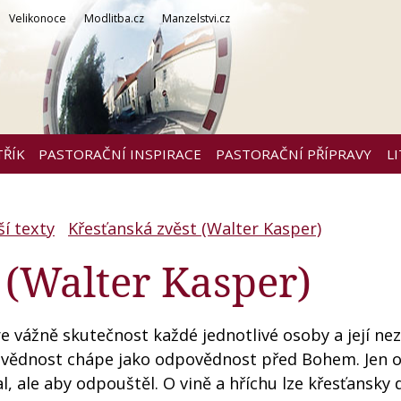
Velikonoce
Modlitba.cz
Manzelstvi.cz
TŘÍK
PASTORAČNÍ INSPIRACE
PASTORAČNÍ PŘÍPRAVY
L
ší texty
Křesťanská zvěst (Walter Kasper)
 (Walter Kasper)
re vážně skutečnost každé jednotlivé osoby a její ne
povědnost chápe jako odpovědnost před Bohem. Jen 
l, ale aby odpouštěl. O vině a hříchu lze křesťansky