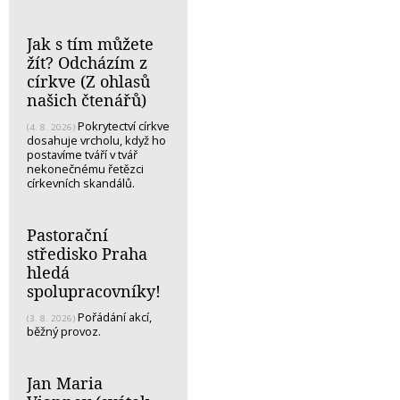
Jak s tím můžete
žít? Odcházím z
církve (Z ohlasů
našich čtenářů)
Pokrytectví církve
(4. 8. 2026)
dosahuje vrcholu, když ho
postavíme tváří v tvář
nekonečnému řetězci
církevních skandálů.
Pastorační
středisko Praha
hledá
spolupracovníky!
Pořádání akcí,
(3. 8. 2026)
běžný provoz.
Jan Maria