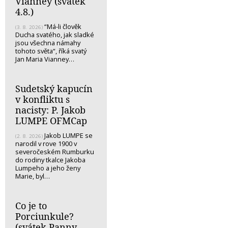
Vianney (svátek
4.8.)
“Má-li člověk
(3. 8. 2026)
Ducha svatého, jak sladké
jsou všechna námahy
tohoto světa“, říká svatý
Jan Maria Vianney…
Sudetský kapucín
v konfliktu s
nacisty: P. Jakob
LUMPE OFMCap
Jakob LUMPE se
(2. 8. 2026)
narodil v rove 1900 v
severočeském Rumburku
do rodiny tkalce Jakoba
Lumpeho a jeho ženy
Marie, byl…
Co je to
Porciunkule?
(svátek Panny