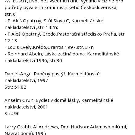
-W. Busch ,Život bez všedních dnů, vydáno v cizině pro
potřeby bývalého komunistického Československa,
str. 6
- P. Aleš Opatrný, Stůl Slova C, Karmelitánské
nakladatelství ,str. 142n;
- P.Aleš Opatrný, Credo,Pastorační středisko Praha, str.
12-13
- Louis Evely,Krédo,Grantis 1997,str. 37n
- Reinhard Abeln, Láska začíná doma, Karmelitánské
nakladatelství 1996, str.30
Daniel-Ange: Raněný pastýř, Karmelitánské
nakladatelství, 1997
Str.: 51,82
Anselm Grün: Bydlet v domě lásky, Karmelitánské
nakladatelství, 2001
Str.: 96
Larry Crabb, Al Andrews, Don Hudson: Adamovo mlčení,
Návrat domů, 1995