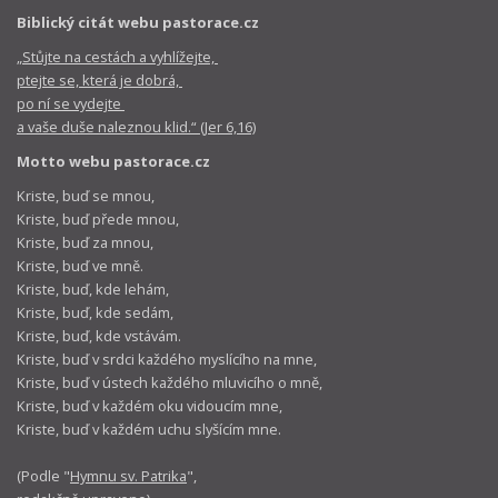
Biblický citát webu pastorace.cz
„Stůjte na cestách a vyhlížejte,
ptejte se, která je dobrá,
po ní se vydejte
a vaše duše naleznou klid.“ (Jer 6,16)
Motto webu pastorace.cz
Kriste, buď se mnou,
Kriste, buď přede mnou,
Kriste, buď za mnou,
Kriste, buď ve mně.
Kriste, buď, kde lehám,
Kriste, buď, kde sedám,
Kriste, buď, kde vstávám.
Kriste, buď v srdci každého myslícího na mne,
Kriste, buď v ústech každého mluvicího o mně,
Kriste, buď v každém oku vidoucím mne,
Kriste, buď v každém uchu slyšícím mne.
(Podle "
Hymnu sv. Patrika
",