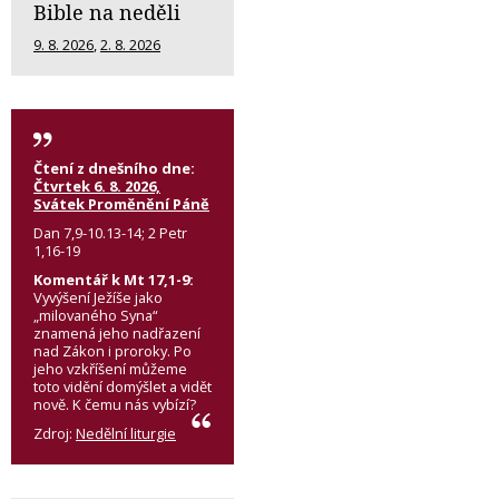
Bible na neděli
9. 8. 2026
,
2. 8. 2026
Čtení z dnešního dne:
Čtvrtek 6. 8. 2026,
Svátek Proměnění Páně
Dan 7,9-10.13-14; 2 Petr
1,16-19
Komentář k Mt 17,1-9:
Vyvýšení Ježíše jako
„milovaného Syna“
znamená jeho nadřazení
nad Zákon i proroky. Po
jeho vzkříšení můžeme
toto vidění domýšlet a vidět
nově. K čemu nás vybízí?
Zdroj:
Nedělní liturgie