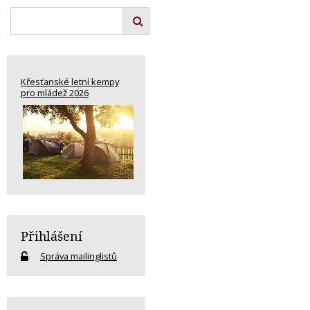
Křesťanské letní kempy
pro mládež 2026
Přihlášení
Správa mailinglistů