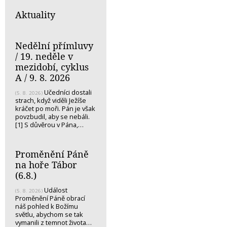
Aktuality
Nedělní přímluvy
/ 19. neděle v
mezidobí, cyklus
A / 9. 8. 2026
Učedníci dostali
(5. 8. 2026)
strach, když viděli Ježíše
kráčet po moři. Pán je však
povzbudil, aby se nebáli.
[1] S důvěrou v Pána,…
Proměnění Páně
na hoře Tábor
(6.8.)
Událost
(5. 8. 2026)
Proměnění Páně obrací
náš pohled k Božímu
světlu, abychom se tak
vymanili z temnot života…