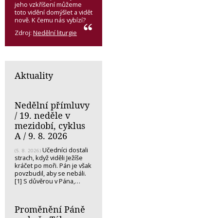
jeho vzkříšení můžeme
toto vidění domýšlet a vidět
nově. K čemu nás vybízí?
Zdroj:
Nedělní liturgie
Aktuality
Nedělní přímluvy
/ 19. neděle v
mezidobí, cyklus
A / 9. 8. 2026
Učedníci dostali
(5. 8. 2026)
strach, když viděli Ježíše
kráčet po moři. Pán je však
povzbudil, aby se nebáli.
[1] S důvěrou v Pána,…
Proměnění Páně