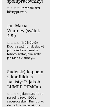
spolupracovníky!
Pořádání akcí,
(3. 8. 2026)
běžný provoz.
Jan Maria
Vianney (svátek
4.8.)
“Má-li člověk
(3. 8. 2026)
Ducha svatého, jak sladké
jsou všechna námahy
tohoto světa“, říká svatý
Jan Maria Vianney…
Sudetský kapucín
v konfliktu s
nacisty: P. Jakob
LUMPE OFMCap
Jakob LUMPE se
(2. 8. 2026)
narodil v rove 1900 v
severočeském Rumburku
do rodiny tkalce Jakoba