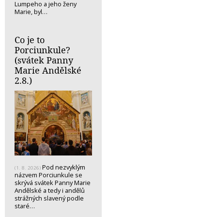
Lumpeho a jeho ženy
Marie, byl…
Co je to
Porciunkule?
(svátek Panny
Marie Andělské
2.8.)
Pod nezvyklým
(1. 8. 2026)
názvem Porciunkule se
skrývá svátek Panny Marie
Andělské a tedy i andělů
strážných slavený podle
staré…