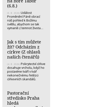
na hoře Tábor
(6.8.)
Událost
(5. 8. 2026)
Proměnění Páně obrací
náš pohled k Božímu
světlu, abychom se tak
vymanili z temnot života…
Jak s tím můžete
žít? Odcházím z
církve (Z ohlasů
našich čtenářů)
Pokrytectví církve
(4. 8. 2026)
dosahuje vrcholu, když ho
postavíme tváří v tvář
nekonečnému řetězci
církevních skandálů.
Pastorační
středisko Praha
hledá