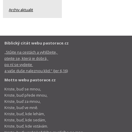
Archiv aktualit
Biblický citát webu pastorace.cz
„Stůjte na cestách a vyhlížejte,
ptejte se, která je dobrá,
po ní se vydejte
a vaše duše naleznou klid.“ (Jer 6,16)
Motto webu pastorace.cz
Kriste, buď se mnou,
Kriste, buď přede mnou,
Kriste, buď za mnou,
Kriste, buď ve mně.
Kriste, buď, kde lehám,
Kriste, buď, kde sedám,
Kriste, buď, kde vstávám.