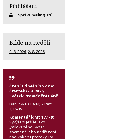
Přihlášení
Správa mailinglistů
Bible na neděli
9. 8. 2026
,
2. 8. 2026
Čtení z dnešního dne:
Čtvrtek 6. 8. 2026,
Svátek Proměnění Páně
Dan 7,9-10.13-14; 2 Petr
1,16-19
Komentář k Mt 17,1-9:
Vyvýšení Ježíše jako
„milovaného Syna“
znamená jeho nadřazení
nad Zákon i proroky. Po