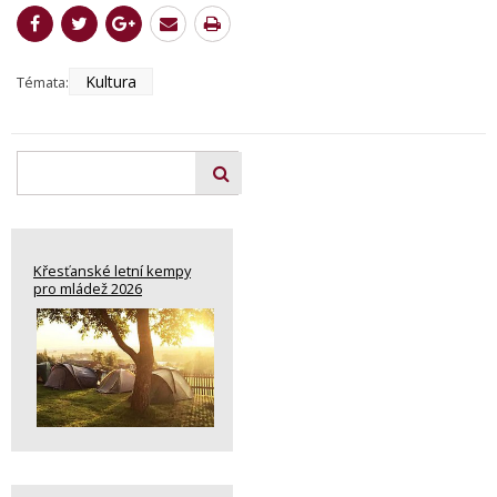
Kultura
Témata:
Křesťanské letní kempy
pro mládež 2026