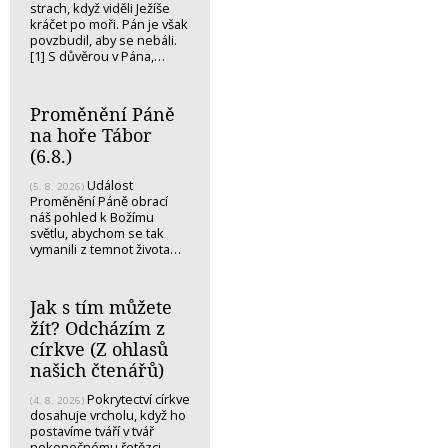
strach, když viděli Ježíše
kráčet po moři. Pán je však
povzbudil, aby se nebáli.
[1] S důvěrou v Pána,…
Proměnění Páně
na hoře Tábor
(6.8.)
Událost
(5. 8. 2026)
Proměnění Páně obrací
náš pohled k Božímu
světlu, abychom se tak
vymanili z temnot života…
Jak s tím můžete
žít? Odcházím z
církve (Z ohlasů
našich čtenářů)
Pokrytectví církve
(4. 8. 2026)
dosahuje vrcholu, když ho
postavíme tváří v tvář
nekonečnému řetězci