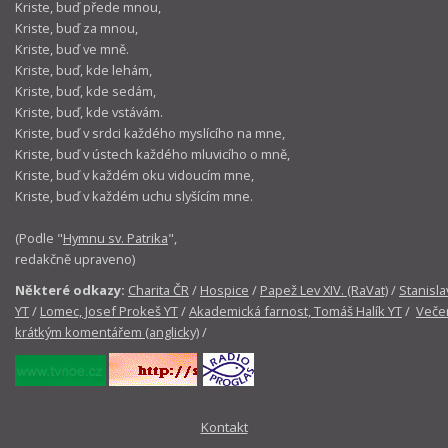
Kriste, buď přede mnou,
Kriste, buď za mnou,
Kriste, buď ve mně.
Kriste, buď, kde lehám,
Kriste, buď, kde sedám,
Kriste, buď, kde vstávám.
Kriste, buď v srdci každého myslícího na mne,
Kriste, buď v ústech každého mluvicího o mně,
Kriste, buď v každém oku vidoucím mne,
Kriste, buď v každém uchu slyšícím mne.
(Podle "
Hymnu sv. Patrika
",
redakčně upraveno)
Některé odkazy:
Charita ČR
/
Hospice
/
Papež Lev XIV. (RaVat)
/
Stanisla
YT
/
Lomec, Josef Prokeš YT
/
Akademická farnost, Tomáš Halík YT
/
Večer
krátkým komentářem (anglicky)
/
Kontakt