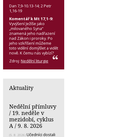
Dan 7,9-10.13-14; 2 Petr
1,16-19
Komentář k Mt 17,1-9:
Vyvýšení Ježíše jako
„milovaného Syna“
znamená jeho nadřazení
nad Zákon i proroky. Po
jeho vzkříšení můžeme
toto vidění domýšlet a vidět
nově. K čemu nás vybízí?
Zdroj:
Nedělní liturgie
Aktuality
Nedělní přímluvy
/ 19. neděle v
mezidobí, cyklus
A / 9. 8. 2026
Učedníci dostali
(5. 8. 2026)