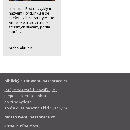
Pod nezvyklým
(1. 8. 2026)
názvem Porciunkule se
skrývá svátek Panny Marie
Andělské a tedy i andělů
strážných slavený podle
staré…
Archiv aktualit
Biblický citát webu pastorace.cz
„Stůjte na cestách a vyhlížejte,
ptejte se, která je dobrá,
po ní se vydejte
a vaše duše naleznou klid.“ (Jer 6,16)
Motto webu pastorace.cz
Kriste, buď se mnou,