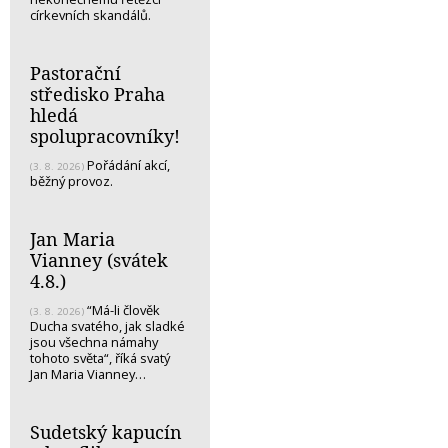
církevních skandálů.
Pastorační
středisko Praha
hledá
spolupracovníky!
Pořádání akcí,
(3. 8. 2026)
běžný provoz.
Jan Maria
Vianney (svátek
4.8.)
“Má-li člověk
(3. 8. 2026)
Ducha svatého, jak sladké
jsou všechna námahy
tohoto světa“, říká svatý
Jan Maria Vianney…
Sudetský kapucín