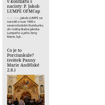
v konfliktu s
nacisty: P. Jakob
LUMPE OFMCap
Jakob LUMPE se
(2. 8. 2026)
narodil v rove 1900 v
severočeském Rumburku
do rodiny tkalce Jakoba
Lumpeho a jeho ženy
Marie, byl…
Co je to
Porciunkule?
(svátek Panny
Marie Andělské
2.8.)