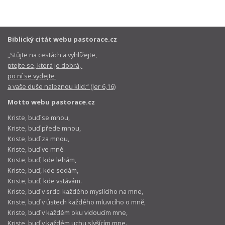
Biblický citát webu pastorace.cz
„Stůjte na cestách a vyhlížejte,
ptejte se, která je dobrá,
po ní se vydejte
a vaše duše naleznou klid.“ (Jer 6,16)
Motto webu pastorace.cz
Kriste, buď se mnou,
Kriste, buď přede mnou,
Kriste, buď za mnou,
Kriste, buď ve mně.
Kriste, buď, kde lehám,
Kriste, buď, kde sedám,
Kriste, buď, kde vstávám.
Kriste, buď v srdci každého myslícího na mne,
Kriste, buď v ústech každého mluvicího o mně,
Kriste, buď v každém oku vidoucím mne,
Kriste, buď v každém uchu slyšícím mne.