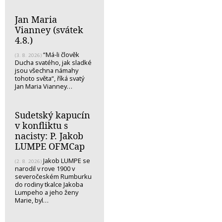
Jan Maria
Vianney (svátek
4.8.)
“Má-li člověk
(3. 8. 2026)
Ducha svatého, jak sladké
jsou všechna námahy
tohoto světa“, říká svatý
Jan Maria Vianney…
Sudetský kapucín
v konfliktu s
nacisty: P. Jakob
LUMPE OFMCap
Jakob LUMPE se
(2. 8. 2026)
narodil v rove 1900 v
severočeském Rumburku
do rodiny tkalce Jakoba
Lumpeho a jeho ženy
Marie, byl…