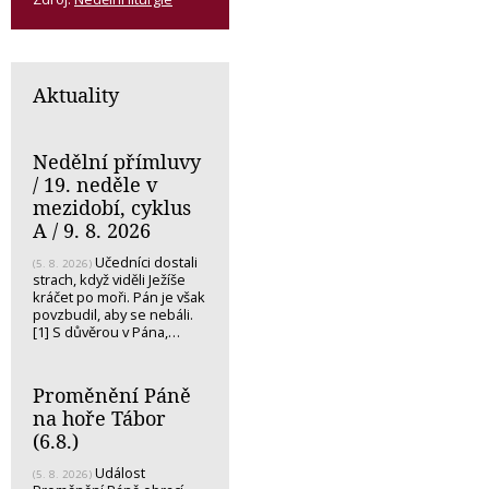
Aktuality
Nedělní přímluvy
/ 19. neděle v
mezidobí, cyklus
A / 9. 8. 2026
Učedníci dostali
(5. 8. 2026)
strach, když viděli Ježíše
kráčet po moři. Pán je však
povzbudil, aby se nebáli.
[1] S důvěrou v Pána,…
Proměnění Páně
na hoře Tábor
(6.8.)
Událost
(5. 8. 2026)