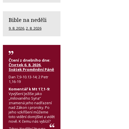
Bible na neděli
9. 8. 2026
,
2. 8. 2026
Čtení z dnešního dne:
Čtvrtek 6. 8. 2026,
Svátek Proměnění Páně
Dan 7,9-10.13-14; 2 Petr
1,16-19
Komentář k Mt 17,1-9:
Vyvýšení Ježíše jako
„milovaného Syna“
znamená jeho nadřazení
nad Zákon i proroky. Po
jeho vzkříšení můžeme
toto vidění domýšlet a vidět
nově. K čemu nás vybízí?
Zdroj:
Nedělní liturgie