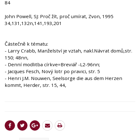
84
John Powell, SJ: Proč žít, proč umírat, Zvon, 1995
34,131,132n,141,193,201
Částečně k tématu:
- Larry Crabb, Manželství je vztah, nakl.Návrat domů,str.
150; 48nn,
- Denní modlitba církve=Breviář -L2-96nn;
- Jacques Fesch, Nový lotr po pravici, str. 5
- Henri J.M. Nouwen, Seelsorge die aus dem Herzen
kommt, Herder, str. 15, 44,