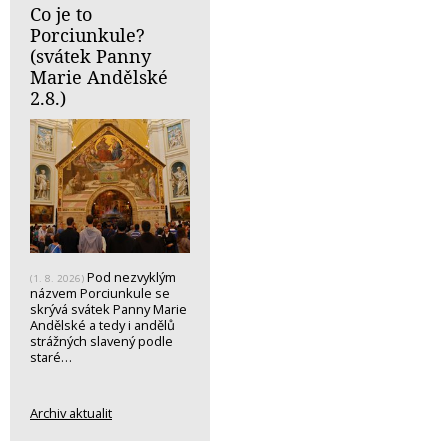
Co je to
Porciunkule?
(svátek Panny
Marie Andělské
2.8.)
Pod nezvyklým
(1. 8. 2026)
názvem Porciunkule se
skrývá svátek Panny Marie
Andělské a tedy i andělů
strážných slavený podle
staré…
Archiv aktualit