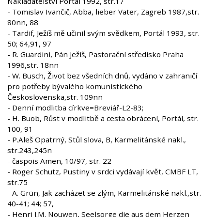
Nakladatelství Portál 1992, str.17
- Tomislav Ivančič, Abba, lieber Vater, Zagreb 1987,str.
80nn, 88
- Tardif, Ježíš mě učinil svým svědkem, Portál 1993, str.
50; 64,91, 97
- R. Guardini, Pán Ježíš, Pastorační středisko Praha
1996,str. 18nn
- W. Busch, Život bez všedních dnů, vydáno v zahraničí
pro potřeby bývalého komunistického
Československa,str. 109nn
- Denní modlitba církve=Breviář-L2-83;
- H. Buob, Růst v modlitbě a cesta obrácení, Portál, str.
100, 91
- P.Aleš Opatrný, Stůl slova, B, Karmelitánské nakl.,
str.243,245n
- časpois Amen, 10/97, str. 22
- Roger Schutz, Pustiny v srdci vydávají květ, CMBF LT,
str.75
- A. Grün, Jak zacházet se zlým, Karmelitánské nakl.,str.
40-41; 44; 57,
- Henri J.M. Nouwen, Seelsorge die aus dem Herzen