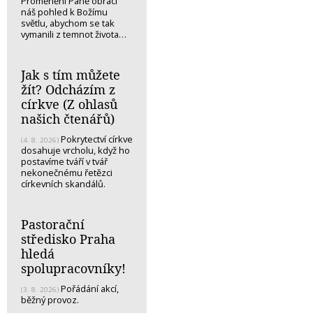
Proměnění Páně obrací
náš pohled k Božímu
světlu, abychom se tak
vymanili z temnot života…
Jak s tím můžete
žít? Odcházím z
církve (Z ohlasů
našich čtenářů)
Pokrytectví církve
(4. 8. 2026)
dosahuje vrcholu, když ho
postavíme tváří v tvář
nekonečnému řetězci
církevních skandálů.
Pastorační
středisko Praha
hledá
spolupracovníky!
Pořádání akcí,
(3. 8. 2026)
běžný provoz.