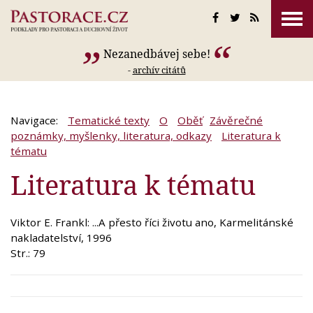
Nezanedbávej sebe!
-
archív citátů
Navigace:
Tematické texty
O
Oběť
Závěrečné
poznámky, myšlenky, literatura, odkazy
Literatura k
tématu
Literatura k tématu
Viktor E. Frankl: ...A přesto říci životu ano, Karmelitánské
nakladatelství, 1996
Str.: 79