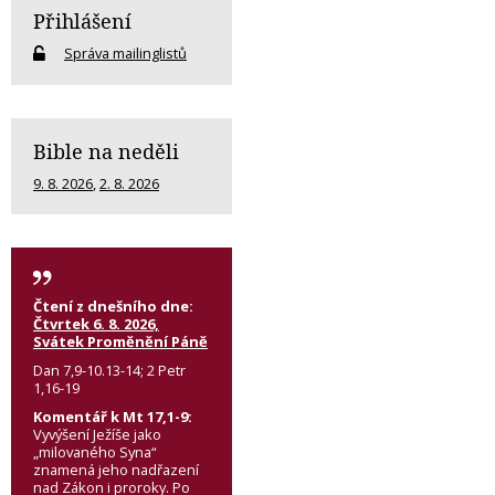
Přihlášení
Správa mailinglistů
Bible na neděli
9. 8. 2026
,
2. 8. 2026
Čtení z dnešního dne:
Čtvrtek 6. 8. 2026,
Svátek Proměnění Páně
Dan 7,9-10.13-14; 2 Petr
1,16-19
Komentář k Mt 17,1-9:
Vyvýšení Ježíše jako
„milovaného Syna“
znamená jeho nadřazení
nad Zákon i proroky. Po