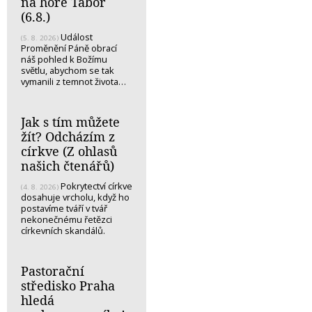
na hoře Tábor
(6.8.)
Událost
(5. 8. 2026)
Proměnění Páně obrací
náš pohled k Božímu
světlu, abychom se tak
vymanili z temnot života…
Jak s tím můžete
žít? Odcházím z
církve (Z ohlasů
našich čtenářů)
Pokrytectví církve
(4. 8. 2026)
dosahuje vrcholu, když ho
postavíme tváří v tvář
nekonečnému řetězci
církevních skandálů.
Pastorační
středisko Praha
hledá