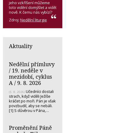
jeho vzkříšení můžeme
toto vidění domýšlet a vidět
nově. K čemu nás vybízí?
Zdroj:
Nedělní liturgie
Aktuality
Nedělní přímluvy
/ 19. neděle v
mezidobí, cyklus
A / 9. 8. 2026
Učedníci dostali
(5. 8. 2026)
strach, když viděli Ježíše
kráčet po moři. Pán je však
povzbudil, aby se nebáli.
[1] S důvěrou v Pána,…
Proměnění Páně