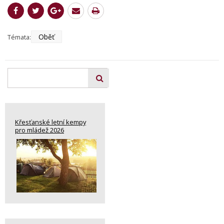
Oběť
Témata:
Křesťanské letní kempy
pro mládež 2026