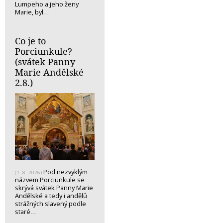
Lumpeho a jeho ženy
Marie, byl…
Co je to
Porciunkule?
(svátek Panny
Marie Andělské
2.8.)
Pod nezvyklým
(1. 8. 2026)
názvem Porciunkule se
skrývá svátek Panny Marie
Andělské a tedy i andělů
strážných slavený podle
staré…