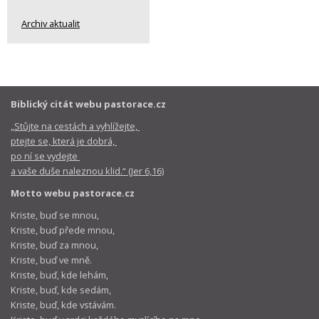
Archiv aktualit
Biblický citát webu pastorace.cz
„Stůjte na cestách a vyhlížejte,
ptejte se, která je dobrá,
po ní se vydejte
a vaše duše naleznou klid.“ (Jer 6,16)
Motto webu pastorace.cz
Kriste, buď se mnou,
Kriste, buď přede mnou,
Kriste, buď za mnou,
Kriste, buď ve mně.
Kriste, buď, kde lehám,
Kriste, buď, kde sedám,
Kriste, buď, kde vstávám.