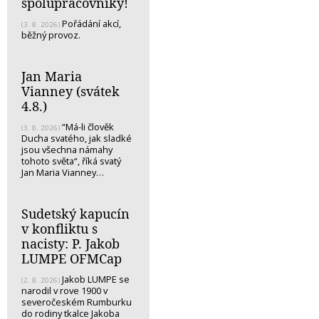
spolupracovníky!
Pořádání akcí,
(3. 8. 2026)
běžný provoz.
Jan Maria
Vianney (svátek
4.8.)
“Má-li člověk
(3. 8. 2026)
Ducha svatého, jak sladké
jsou všechna námahy
tohoto světa“, říká svatý
Jan Maria Vianney…
Sudetský kapucín
v konfliktu s
nacisty: P. Jakob
LUMPE OFMCap
Jakob LUMPE se
(2. 8. 2026)
narodil v rove 1900 v
severočeském Rumburku
do rodiny tkalce Jakoba