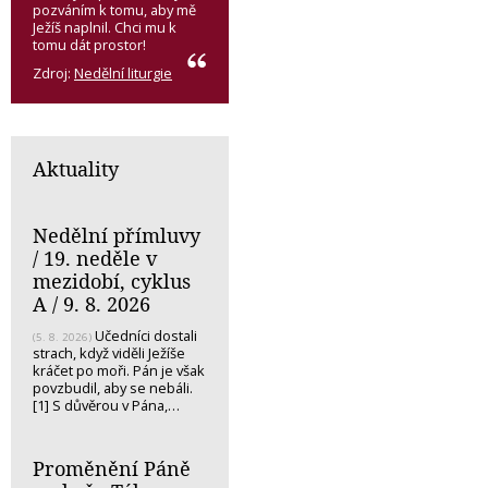
pozváním k tomu, aby mě
Ježíš naplnil. Chci mu k
tomu dát prostor!
Zdroj:
Nedělní liturgie
Aktuality
Nedělní přímluvy
/ 19. neděle v
mezidobí, cyklus
A / 9. 8. 2026
Učedníci dostali
(5. 8. 2026)
strach, když viděli Ježíše
kráčet po moři. Pán je však
povzbudil, aby se nebáli.
[1] S důvěrou v Pána,…
Proměnění Páně