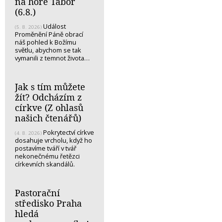
na hoře Tábor
(6.8.)
Událost
(5. 8. 2026)
Proměnění Páně obrací
náš pohled k Božímu
světlu, abychom se tak
vymanili z temnot života…
Jak s tím můžete
žít? Odcházím z
církve (Z ohlasů
našich čtenářů)
Pokrytectví církve
(4. 8. 2026)
dosahuje vrcholu, když ho
postavíme tváří v tvář
nekonečnému řetězci
církevních skandálů.
Pastorační
středisko Praha
hledá