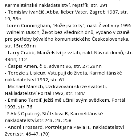
Karmelitánské nakladatelství, rejstřík, str. 291
- Tomislav Ivančič ,Abba, lieber Vater, Zagreb 1987, str.
19, 58n
-Loren Cunningham, "Bože jsi to ty", nakl. Život víry 1995
-Wilhelm Busch, Život bez všedních dnů, vydáno v cizině
pro potřeby bývalého komunistického Československa,
str. 15n; 93nn
- Larry Crabb, Manželství je vztah, nakl. Návrat domů, str.
48nn; 112
- Časpis Amen, č. 0, advent 96, str. 27; 29nn
- Terezie z Lisieux, Vstupuji do života, Karmelitánské
nakladatelství 1992, str. 61
- Michael Marsch, Uzdravování skrze svátosti,
Nakladatelství Portál 1992, str. 18n/
- Emiliano Tardif, Ježíš mě učinil svým svědkem, Portál
1993, str. 76
-P.Aleš Opatrný, Stůl slova B, Karmelitánské
nakladatelství,str.243, 23, 258
- André Frossard, Portrét Jana Pavla II., nakladatelství
Zvon,str. 46-47, (70)