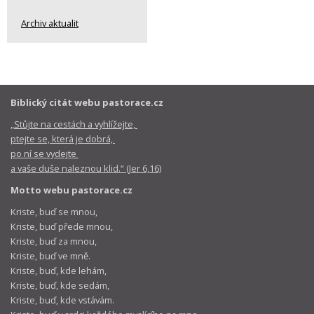
Archiv aktualit
Biblický citát webu pastorace.cz
„Stůjte na cestách a vyhlížejte,
ptejte se, která je dobrá,
po ní se vydejte
a vaše duše naleznou klid.“ (Jer 6,16)
Motto webu pastorace.cz
Kriste, buď se mnou,
Kriste, buď přede mnou,
Kriste, buď za mnou,
Kriste, buď ve mně.
Kriste, buď, kde lehám,
Kriste, buď, kde sedám,
Kriste, buď, kde vstávám.