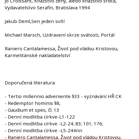
Jo Croissant, Kňažstvo ženy, alebo kňažstvo srdca,
Vydavatelstvo Serafín, Bratislava 1994
Jakub Deml,Sen jeden svítí
Michael Marsch, Uzdravení skrze svátosti, Portál
Raniero Cantalamessa, Život pod vládou Kristovou,
Karmelitánské nakladatelství
Doporučená literatura:
- Tertio millennio adveniente §33 - vyznávání HŘ CK
- Redemptor hominis §8,
- Gaudium et spes, čl. 13
- Denní modlitba církve-L1-122
- Denní modlitba církve -L2-24; 83; 101; 176;
- Denní modlitba církve -L5-244nn
- Raniero Cantalamessa, Život pod vládou Kristovou,