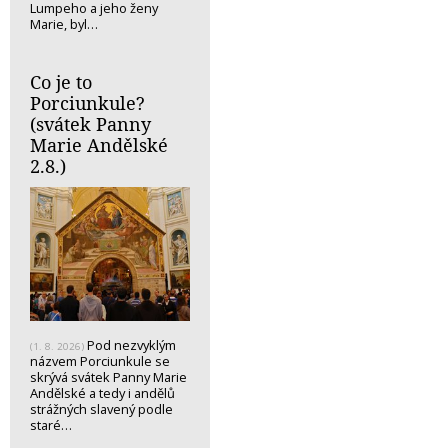
Lumpeho a jeho ženy
Marie, byl…
Co je to
Porciunkule?
(svátek Panny
Marie Andělské
2.8.)
Pod nezvyklým
(1. 8. 2026)
názvem Porciunkule se
skrývá svátek Panny Marie
Andělské a tedy i andělů
strážných slavený podle
staré…