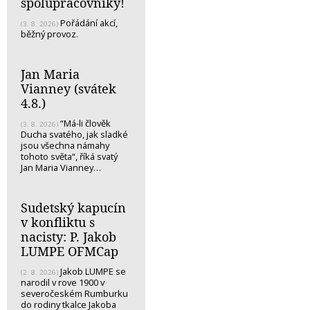
spolupracovníky!
Pořádání akcí,
(3. 8. 2026)
běžný provoz.
Jan Maria
Vianney (svátek
4.8.)
“Má-li člověk
(3. 8. 2026)
Ducha svatého, jak sladké
jsou všechna námahy
tohoto světa“, říká svatý
Jan Maria Vianney…
Sudetský kapucín
v konfliktu s
nacisty: P. Jakob
LUMPE OFMCap
Jakob LUMPE se
(2. 8. 2026)
narodil v rove 1900 v
severočeském Rumburku
do rodiny tkalce Jakoba