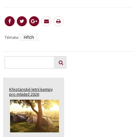
Hřích
Témata:
Křesťanské letní kempy
pro mládež 2026