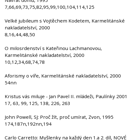
Návrat domů, 1995
7,66,69,73,75,82,95,99,100,104,114,125
Velké jubileum s Vojtěchem Kodetem, Karmelitánské
nakladatelství, 2000
8,16,44,48,50
O milosrdenství s Kateřinou Lachmanovou,
Karmelitánské nakladatelství, 2000
10,12,34,68,74,78
Aforismy o víře, Karmelitánské nakladatelství, 2000
54nn
Kristus vás miluje - Jan Pavel II. mládeži, Paulínky 2001
17, 63, 99, 125, 138, 226, 263
John Powell, SJ: Proč žít, proč umírat, Zvon, 1995
174,187n,192nn,194
Carlo Carretto: Myšlenky na každý den 1.a 2. díl, NOVÉ