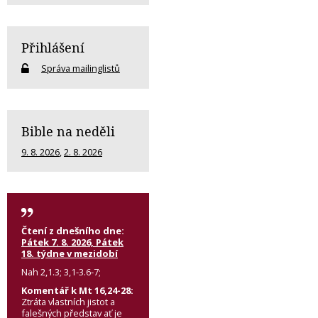
Přihlášení
Správa mailinglistů
Bible na neděli
9. 8. 2026
,
2. 8. 2026
Čtení z dnešního dne:
Pátek 7. 8. 2026, Pátek
18. týdne v mezidobí
Nah 2,1.3; 3,1-3.6-7;
Komentář k Mt 16,24-28:
Ztráta vlastních jistot a
falešných představ ať je