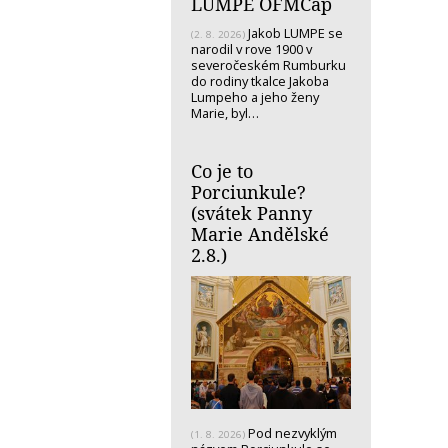
LUMPE OFMCap
Jakob LUMPE se
(2. 8. 2026)
narodil v rove 1900 v
severočeském Rumburku
do rodiny tkalce Jakoba
Lumpeho a jeho ženy
Marie, byl…
Co je to
Porciunkule?
(svátek Panny
Marie Andělské
2.8.)
Pod nezvyklým
(1. 8. 2026)