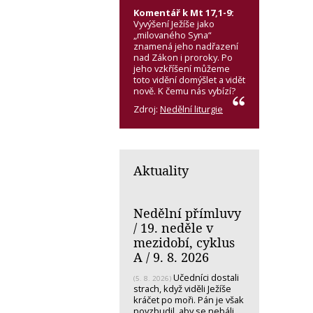
Komentář k Mt 17,1-9:
Vyvýšení Ježíše jako
„milovaného Syna“
znamená jeho nadřazení
nad Zákon i proroky. Po
jeho vzkříšení můžeme
toto vidění domýšlet a vidět
nově. K čemu nás vybízí?
Zdroj:
Nedělní liturgie
Aktuality
Nedělní přímluvy
/ 19. neděle v
mezidobí, cyklus
A / 9. 8. 2026
Učedníci dostali
(5. 8. 2026)
strach, když viděli Ježíše
kráčet po moři. Pán je však
povzbudil, aby se nebáli.