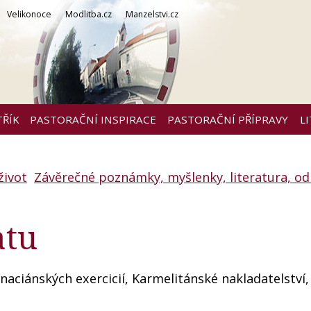
Velikonoce
Modlitba.cz
Manzelstvi.cz
TŘÍK
PASTORAČNÍ INSPIRACE
PASTORAČNÍ PŘÍPRAVY
L
život
Závěrečné poznámky, myšlenky, literatura, od
atu
gnaciánských exercicií, Karmelitánské nakladatelství,