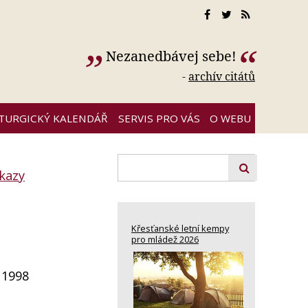
Nezanedbávej sebe!
-
archív citátů
ITURGICKÝ KALENDÁŘ
SERVIS PRO VÁS
O WEBU
kazy
Křesťanské letní kempy
pro mládež 2026
 1998