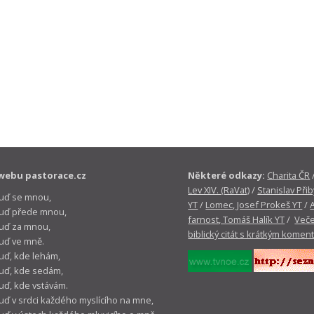
webu pastorace.cz
Některé odkazy:
Charita ČR
Lev XIV. (RaVat)
/
Stanislav Přib
buď se mnou,
YT
/
Lomec, Josef Prokeš YT
/
 buď přede mnou,
farnost, Tomáš Halík YT
/
Veče
buď za mnou,
biblický citát s krátkým komen
buď ve mně.
buď, kde lehám,
buď, kde sedám,
buď, kde vstávám.
buď v srdci každého myslícího na mne,