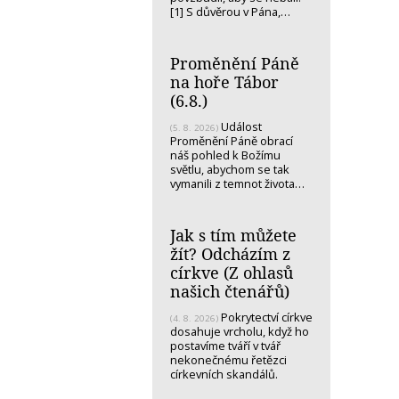
[1] S důvěrou v Pána,…
Proměnění Páně
na hoře Tábor
(6.8.)
Událost
(5. 8. 2026)
Proměnění Páně obrací
náš pohled k Božímu
světlu, abychom se tak
vymanili z temnot života…
Jak s tím můžete
žít? Odcházím z
církve (Z ohlasů
našich čtenářů)
Pokrytectví církve
(4. 8. 2026)
dosahuje vrcholu, když ho
postavíme tváří v tvář
nekonečnému řetězci
církevních skandálů.