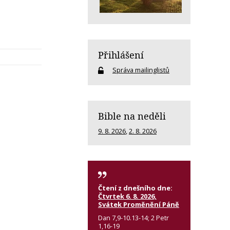
Přihlášení
Správa mailinglistů
Bible na neděli
9. 8. 2026
,
2. 8. 2026
Čtení z dnešního dne:
Čtvrtek 6. 8. 2026,
Svátek Proměnění Páně
Dan 7,9-10.13-14; 2 Petr
1,16-19