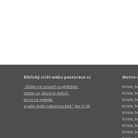
Biblický citát webu pastorace.cz
Motto 
„Stůjte na cestách a vyhlížejte,
Kriste, 
ptejte se, která je dobrá,
Kriste,
po ní se vydejte
Kriste, 
a vaše duše naleznou klid.“ (Jer 6,16)
Kriste, 
Kriste, 
Kriste, 
Kriste, 
Kriste, 