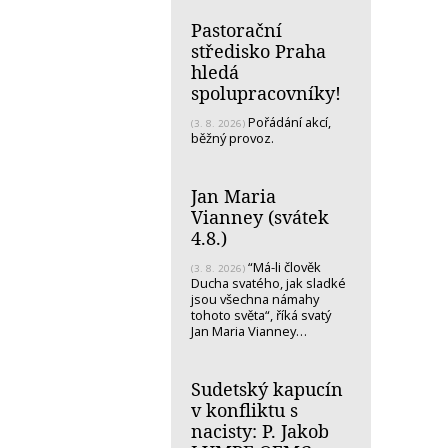
Pastorační
středisko Praha
hledá
spolupracovníky!
Pořádání akcí,
(3. 8. 2026)
běžný provoz.
Jan Maria
Vianney (svátek
4.8.)
“Má-li člověk
(3. 8. 2026)
Ducha svatého, jak sladké
jsou všechna námahy
tohoto světa“, říká svatý
Jan Maria Vianney…
Sudetský kapucín
v konfliktu s
nacisty: P. Jakob