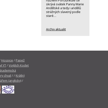
názvem Porciunkule se
skrývá svátek Panny Marie
Andělské a tedy i andělů
strážných slavený podle
staré…
Archiv aktualit
/
Hospice
/
Papež
yl YT
/
Vojtěch Kodet
Akademická
ry chval
/ /
Krátký
tářem (anglicky)
/