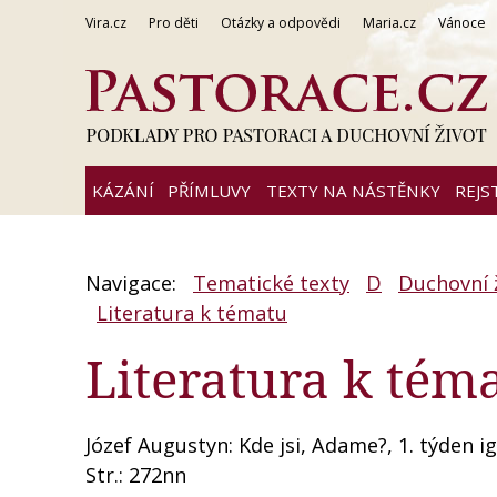
Vira.cz
Pro děti
Otázky a odpovědi
Maria.cz
Vánoce
KÁZÁNÍ
PŘÍMLUVY
TEXTY NA NÁSTĚNKY
REJS
Navigace:
Tematické texty
D
Duchovní 
Literatura k tématu
Literatura k tém
Józef Augustyn: Kde jsi, Adame?, 1. týden i
Str.: 272nn