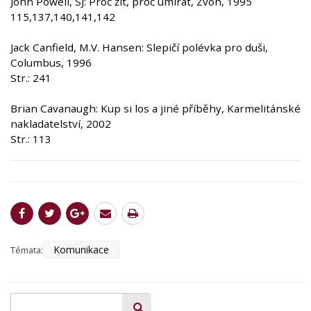
John Powell, SJ: Proč žít, proč umírat, Zvon, 1995
115,137,140,141,142
Jack Canfield, M.V. Hansen: Slepičí polévka pro duši,
Columbus, 1996
Str.: 241
Brian Cavanaugh: Kup si los a jiné příběhy, Karmelitánské
nakladatelství, 2002
Str.: 113
Komunikace
Témata: