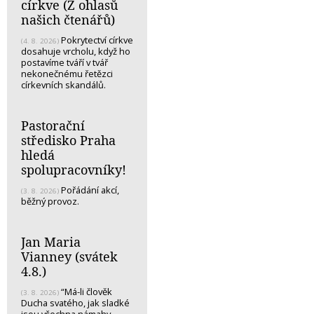
církve (Z ohlasů
našich čtenářů)
Pokrytectví církve
(4. 8. 2026)
dosahuje vrcholu, když ho
postavíme tváří v tvář
nekonečnému řetězci
církevních skandálů.
Pastorační
středisko Praha
hledá
spolupracovníky!
Pořádání akcí,
(3. 8. 2026)
běžný provoz.
Jan Maria
Vianney (svátek
4.8.)
“Má-li člověk
(3. 8. 2026)
Ducha svatého, jak sladké