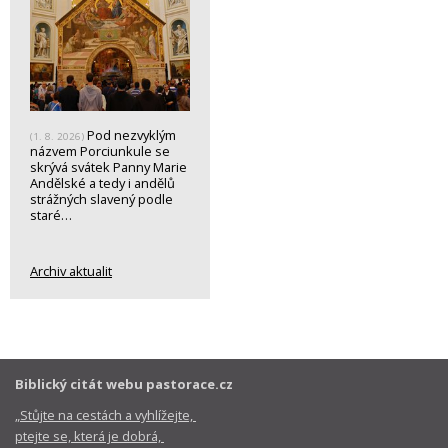
Pod nezvyklým
(1. 8. 2026)
názvem Porciunkule se
skrývá svátek Panny Marie
Andělské a tedy i andělů
strážných slavený podle
staré…
Archiv aktualit
Biblický citát webu pastorace.cz
„Stůjte na cestách a vyhlížejte,
ptejte se, která je dobrá,