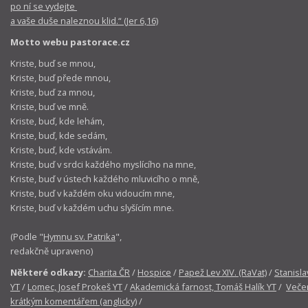
po ní se vydejte
a vaše duše naleznou klid.“ (Jer 6,16)
Motto webu pastorace.cz
Kriste, buď se mnou,
Kriste, buď přede mnou,
Kriste, buď za mnou,
Kriste, buď ve mně.
Kriste, buď, kde lehám,
Kriste, buď, kde sedám,
Kriste, buď, kde vstávám.
Kriste, buď v srdci každého myslícího na mne,
Kriste, buď v ústech každého mluvicího o mně,
Kriste, buď v každém oku vidoucím mne,
Kriste, buď v každém uchu slyšícím mne.
(Podle "
Hymnu sv. Patrika
",
redakčně upraveno)
Některé odkazy:
Charita ČR
/
Hospice
/
Papež Lev XIV. (RaVat)
/
Stanisla
YT
/
Lomec, Josef Prokeš YT
/
Akademická farnost, Tomáš Halík YT
/
Večer
krátkým komentářem (anglicky)
/