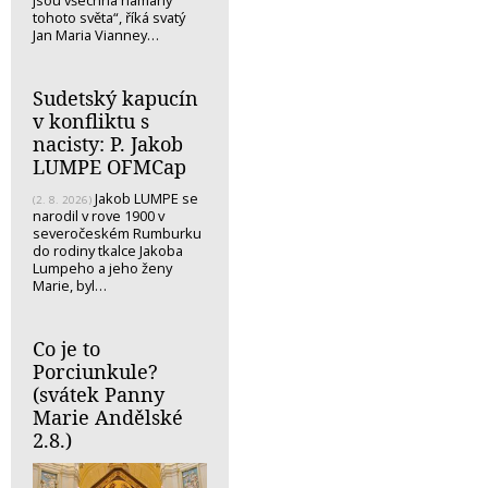
jsou všechna námahy
tohoto světa“, říká svatý
Jan Maria Vianney…
Sudetský kapucín
v konfliktu s
nacisty: P. Jakob
LUMPE OFMCap
Jakob LUMPE se
(2. 8. 2026)
narodil v rove 1900 v
severočeském Rumburku
do rodiny tkalce Jakoba
Lumpeho a jeho ženy
Marie, byl…
Co je to
Porciunkule?
(svátek Panny
Marie Andělské
2.8.)