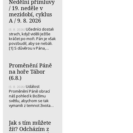
Nedělní přímluvy
/ 19. neděle v
mezidobí, cyklus
A / 9. 8. 2026
Učedníci dostali
(5. 8. 2026)
strach, když viděli Ježíše
kráčet po moři. Pán je však
povzbudil, aby se nebáli.
[1] S důvěrou v Pána,…
Proměnění Páně
na hoře Tábor
(6.8.)
Událost
(5. 8. 2026)
Proměnění Páně obrací
náš pohled k Božímu
světlu, abychom se tak
vymanili z temnot života…
Jak s tím můžete
žít? Odcházím z