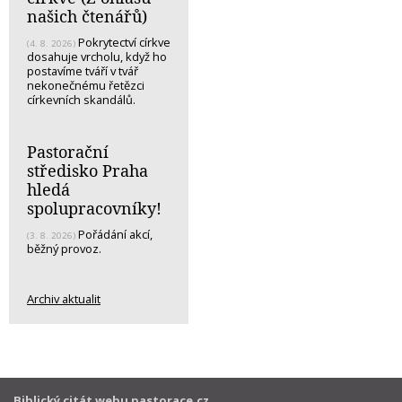
našich čtenářů)
Pokrytectví církve
(4. 8. 2026)
dosahuje vrcholu, když ho
postavíme tváří v tvář
nekonečnému řetězci
církevních skandálů.
Pastorační
středisko Praha
hledá
spolupracovníky!
Pořádání akcí,
(3. 8. 2026)
běžný provoz.
Archiv aktualit
Biblický citát webu pastorace.cz