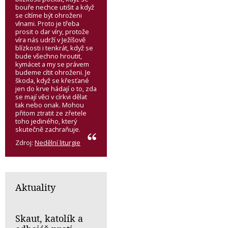
bouře nechce utišit a když
se cítíme být ohroženi
vlnami. Proto je třeba
prosit o dar víry, protože
víra nás udrží v Ježíšově
blízkosti i tenkrát, když se
bude všechno hroutit,
kymácet a my se právem
budeme cítit ohroženi. Je
škoda, když se křesťané
jen do krve hádají o to, zda
se mají věci v církvi dělat
tak nebo onak. Mohou
přitom ztratit ze zřetele
toho jediného, který
skutečně zachraňuje.
Zdroj:
Nedělní liturgie
Aktuality
Skaut, katolík a