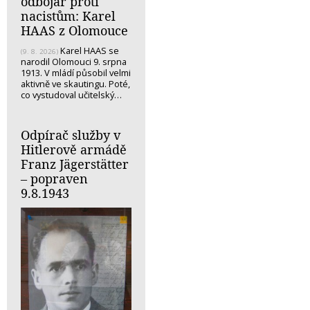
odbojář proti
nacistům: Karel
HAAS z Olomouce
Karel HAAS se
(9. 8. 2026)
narodil Olomouci 9. srpna
1913. V mládí působil velmi
aktivně ve skautingu. Poté,
co vystudoval učitelský…
Odpírač služby v
Hitlerově armádě
Franz Jägerstätter
– popraven
9.8.1943