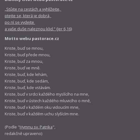
„Stůjte na cestách a vyhlížejte,
ptejte se, která je dobrá,
po ní se vydejte
a vaše duše naleznou klid.“ (Jer 6,16)
Motto webu pastorace.cz
Kriste, buď se mnou,
Kriste, buď přede mnou,
Kriste, buď za mnou,
Kriste, buď ve mně.
Kriste, buď, kde lehám,
Kriste, buď, kde sedám,
Kriste, buď, kde vstávám.
Kriste, buď v srdci každého myslícího na mne,
Kriste, buď v ústech každého mluvicího o mně,
Kriste, buď v každém oku vidoucím mne,
Kriste, buď v každém uchu slyšícím mne.
(Podle "
Hymnu sv. Patrika
",
redakčně upraveno)