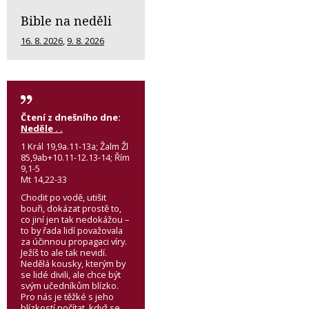
Bible na neděli
16. 8. 2026
,
9. 8. 2026
Čtení z dnešního dne:
Neděle . .
1 Král 19,9a.11-13a; Žalm Žl
85,9ab+10.11-12.13-14; Řím
9,1-5
Mt 14,22-33
Chodit po vodě, utišit
bouři, dokázat prostě to,
co jiní jen tak nedokážou –
to by řada lidí považovala
za účinnou propagaci víry.
Ježíš to ale tak nevidí.
Nedělá kousky, kterým by
se lidé divili, ale chce být
svým učedníkům blízko.
Pro nás je těžké s jeho
blízkostí počítat, když se