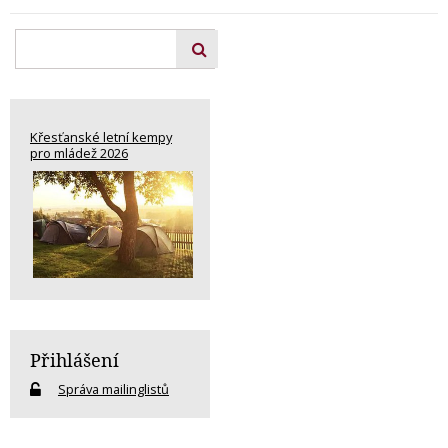
Křesťanské letní kempy
pro mládež 2026
Přihlášení
Správa mailinglistů