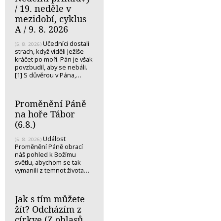
/ 19. neděle v
mezidobí, cyklus
A / 9. 8. 2026
Učedníci dostali
(5. 8. 2026)
strach, když viděli Ježíše
kráčet po moři. Pán je však
povzbudil, aby se nebáli.
[1] S důvěrou v Pána,…
Proměnění Páně
na hoře Tábor
(6.8.)
Událost
(5. 8. 2026)
Proměnění Páně obrací
náš pohled k Božímu
světlu, abychom se tak
vymanili z temnot života…
Jak s tím můžete
žít? Odcházím z
církve (Z ohlasů