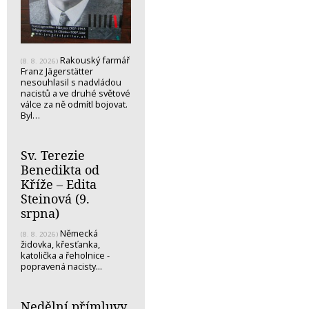
Rakouský farmář
(8. 8. 2026)
Franz Jägerstätter
nesouhlasil s nadvládou
nacistů a ve druhé světové
válce za ně odmítl bojovat.
Byl…
Sv. Terezie
Benedikta od
Kříže – Edita
Steinová (9.
srpna)
Německá
(8. 8. 2026)
židovka, křesťanka,
katolička a řeholnice -
popravená nacisty...
Nedělní přímluvy