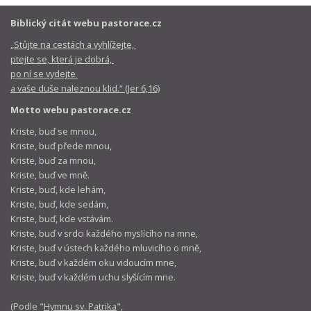
Biblický citát webu pastorace.cz
„Stůjte na cestách a vyhlížejte,
ptejte se, která je dobrá,
po ní se vydejte
a vaše duše naleznou klid.“ (Jer 6,16)
Motto webu pastorace.cz
Kriste, buď se mnou,
Kriste, buď přede mnou,
Kriste, buď za mnou,
Kriste, buď ve mně.
Kriste, buď, kde lehám,
Kriste, buď, kde sedám,
Kriste, buď, kde vstávám.
Kriste, buď v srdci každého myslícího na mne,
Kriste, buď v ústech každého mluvicího o mně,
Kriste, buď v každém oku vidoucím mne,
Kriste, buď v každém uchu slyšícím mne.
(Podle "
Hymnu sv. Patrika
",