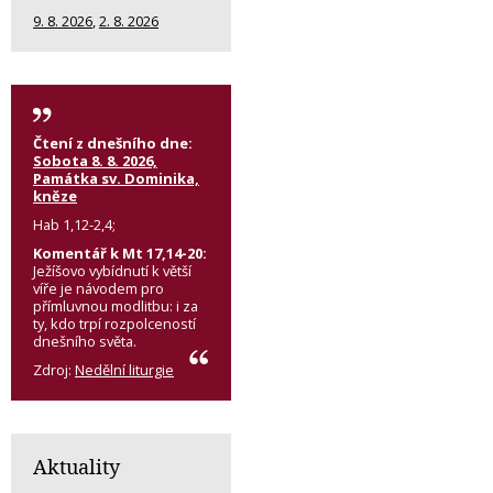
9. 8. 2026
,
2. 8. 2026
Čtení z dnešního dne:
Sobota 8. 8. 2026,
Památka sv. Dominika,
kněze
Hab 1,12-2,4;
Komentář k Mt 17,14-20:
Ježíšovo vybídnutí k větší
víře je návodem pro
přímluvnou modlitbu: i za
ty, kdo trpí rozpolceností
dnešního světa.
Zdroj:
Nedělní liturgie
Aktuality