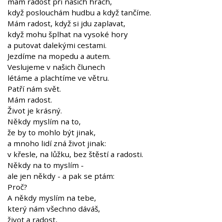
mám radost při našich hrách,
když poslouchám hudbu a když tančíme.
Mám radost, když si jdu zaplavat,
když mohu šplhat na vysoké hory
a putovat dalekými cestami.
Jezdíme na mopedu a autem.
Veslujeme v našich člunech
létáme a plachtíme ve větru.
Patří nám svět.
Mám radost.
Život je krásný.
Někdy myslím na to,
že by to mohlo být jinak,
a mnoho lidí zná život jinak:
v křesle, na lůžku, bez štěstí a radosti.
Někdy na to myslím -
ale jen někdy - a pak se ptám:
Proč?
A někdy myslím na tebe,
který nám všechno dáváš,
život a radost,