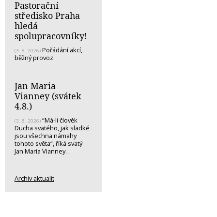
Pastorační
středisko Praha
hledá
spolupracovníky!
Pořádání akcí,
(3. 8. 2026)
běžný provoz.
Jan Maria
Vianney (svátek
4.8.)
“Má-li člověk
(3. 8. 2026)
Ducha svatého, jak sladké
jsou všechna námahy
tohoto světa“, říká svatý
Jan Maria Vianney…
Archiv aktualit