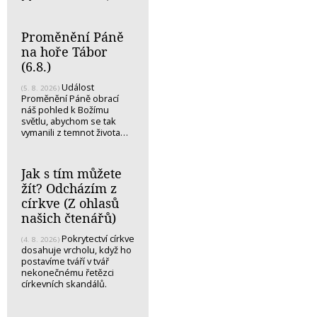
Proměnění Páně
na hoře Tábor
(6.8.)
Událost
(5. 8. 2026)
Proměnění Páně obrací
náš pohled k Božímu
světlu, abychom se tak
vymanili z temnot života…
Jak s tím můžete
žít? Odcházím z
církve (Z ohlasů
našich čtenářů)
Pokrytectví církve
(4. 8. 2026)
dosahuje vrcholu, když ho
postavíme tváří v tvář
nekonečnému řetězci
církevních skandálů.