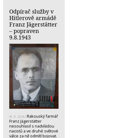
Odpírač služby v
Hitlerově armádě
Franz Jägerstätter
– popraven
9.8.1943
Rakouský farmář
(8. 8. 2026)
Franz Jägerstätter
nesouhlasil s nadvládou
nacistů a ve druhé světové
válce za ně odmítl bojovat.