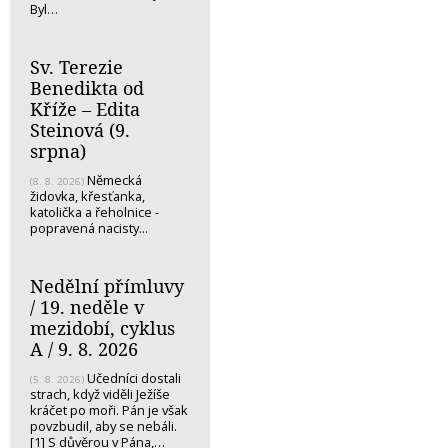
Byl…
Sv. Terezie
Benedikta od
Kříže – Edita
Steinová (9.
srpna)
Německá
(8. 8. 2026)
židovka, křesťanka,
katolička a řeholnice -
popravená nacisty...
Nedělní přímluvy
/ 19. neděle v
mezidobí, cyklus
A / 9. 8. 2026
Učedníci dostali
(5. 8. 2026)
strach, když viděli Ježíše
kráčet po moři. Pán je však
povzbudil, aby se nebáli.
[1] S důvěrou v Pána,…