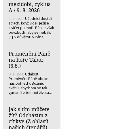
mezidobí, cyklus
A / 9. 8. 2026
Učedníci dostali
(5. 8. 2026)
strach, když viděli Ježíše
kráčet po moři. Pán je však
povzbudil, aby se nebáli.
[1] S důvěrou v Pána,…
Proměnění Páně
na hoře Tábor
(6.8.)
Událost
(5. 8. 2026)
Proměnění Páně obrací
náš pohled k Božímu
světlu, abychom se tak
vymanili z temnot života…
Jak s tím můžete
žít? Odcházím z
církve (Z ohlasů
našich čtenářů)