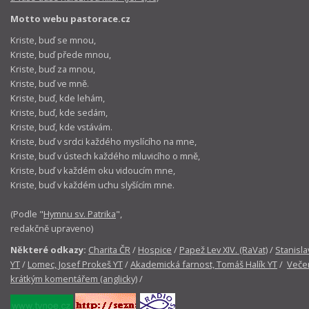
Motto webu pastorace.cz
Kriste, buď se mnou,
Kriste, buď přede mnou,
Kriste, buď za mnou,
Kriste, buď ve mně.
Kriste, buď, kde lehám,
Kriste, buď, kde sedám,
Kriste, buď, kde vstávám.
Kriste, buď v srdci každého myslícího na mne,
Kriste, buď v ústech každého mluvicího o mně,
Kriste, buď v každém oku vidoucím mne,
Kriste, buď v každém uchu slyšícím mne.
(Podle "
Hymnu sv. Patrika
",
redakčně upraveno)
Některé odkazy:
Charita ČR
/
Hospice
/
Papež Lev XIV. (RaVat)
/
Stanisla
YT
/
Lomec, Josef Prokeš YT
/
Akademická farnost, Tomáš Halík YT
/
Večer
krátkým komentářem (anglicky)
/