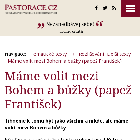
Nezanedbávej sebe!
-
archív citátů
Navigace:
Tematické texty
R
Rozlišování
Delší texty
Máme volit mezi Bohem a bůžky (papež František)
Máme volit mezi
Bohem a bůžky (papež
František)
Tíhneme k tomu být jako všichni a nikdo, ale máme
volit mezi Bohem a bůžky
Křesťan má za všech životních okolností volit Boha a