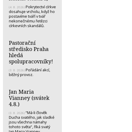
Pokrytectví církve
(4. 8. 2026)
dosahuje vrcholu, když ho
postavíme tváří v tvář
nekonečnému řetězci
církevních skandálů.
Pastorační
středisko Praha
hledá
spolupracovníky!
Pořádání akcí,
(3. 8. 2026)
běžný provoz.
Jan Maria
Vianney (svátek
4.8.)
“Má-li člověk
(3. 8. 2026)
Ducha svatého, jak sladké
jsou všechna námahy
tohoto světa“, říká svatý
Jan Maria Vianney…