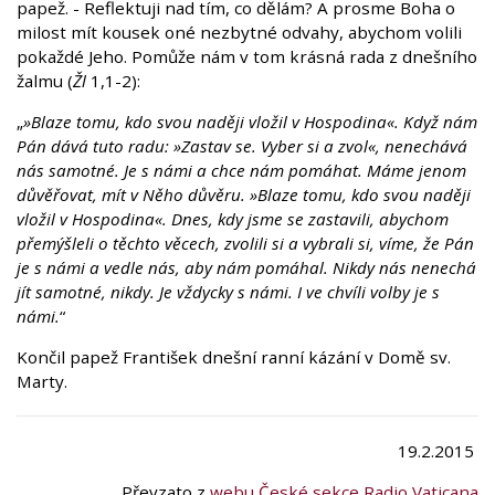
papež. - Reflektuji nad tím, co dělám? A prosme Boha o
milost mít kousek oné nezbytné odvahy, abychom volili
pokaždé Jeho. Pomůže nám v tom krásná rada z dnešního
žalmu (
Žl
1,1-2):
„
»Blaze tomu, kdo svou naději vložil v Hospodina«. Když nám
Pán dává tuto radu: »Zastav se. Vyber si a zvol«, nenechává
nás samotné. Je s námi a chce nám pomáhat. Máme jenom
důvěřovat, mít v Něho důvěru. »Blaze tomu, kdo svou naději
vložil v Hospodina«. Dnes, kdy jsme se zastavili, abychom
přemýšleli o těchto věcech, zvolili si a vybrali si, víme, že Pán
je s námi a vedle nás, aby nám pomáhal. Nikdy nás nenechá
jít samotné, nikdy. Je vždycky s námi. I ve chvíli volby je s
námi.
“
Končil papež František dnešní ranní kázání v Domě sv.
Marty.
19.2.2015
Převzato z
webu České sekce Radio Vaticana