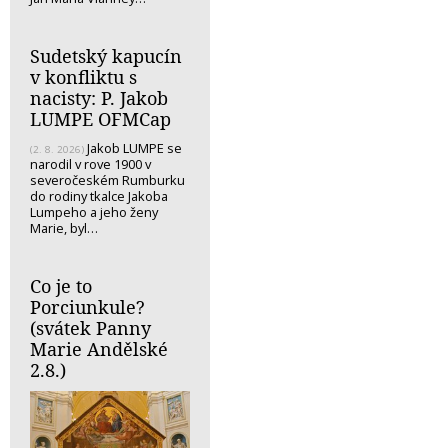
Sudetský kapucín
v konfliktu s
nacisty: P. Jakob
LUMPE OFMCap
Jakob LUMPE se
(2. 8. 2026)
narodil v rove 1900 v
severočeském Rumburku
do rodiny tkalce Jakoba
Lumpeho a jeho ženy
Marie, byl…
Co je to
Porciunkule?
(svátek Panny
Marie Andělské
2.8.)