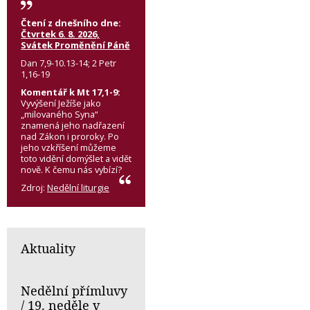
Čtení z dnešního dne:
Čtvrtek 6. 8. 2026,
Svátek Proměnění Páně
Dan 7,9-10.13-14; 2 Petr
1,16-19
Komentář k Mt 17,1-9:
Vyvýšení Ježíše jako
„milovaného Syna“
znamená jeho nadřazení
nad Zákon i proroky. Po
jeho vzkříšení můžeme
toto vidění domýšlet a vidět
nově. K čemu nás vybízí?
Zdroj:
Nedělní liturgie
Aktuality
Nedělní přímluvy
/ 19. neděle v