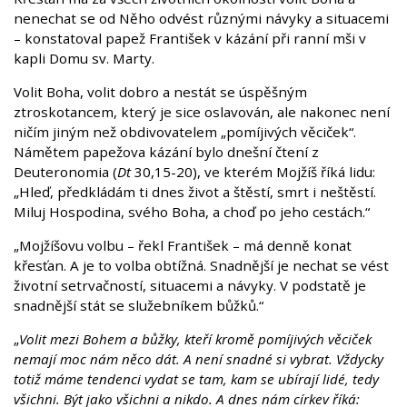
nenechat se od Něho odvést různými návyky a situacemi
– konstatoval papež František v kázání při ranní mši v
kapli Domu sv. Marty.
Volit Boha, volit dobro a nestát se úspěšným
ztroskotancem, který je sice oslavován, ale nakonec není
ničím jiným než obdivovatelem „pomíjivých věciček“.
Námětem papežova kázání bylo dnešní čtení z
Deuteronomia (
Dt
30,15-20), ve kterém Mojžíš říká lidu:
„Hleď, předkládám ti dnes život a štěstí, smrt i neštěstí.
Miluj Hospodina, svého Boha, a choď po jeho cestách.“
„Mojžíšovu volbu – řekl František – má denně konat
křesťan. A je to volba obtížná. Snadnější je nechat se vést
životní setrvačností, situacemi a návyky. V podstatě je
snadnější stát se služebníkem bůžků.“
„
Volit mezi Bohem a bůžky, kteří kromě pomíjivých věciček
nemají moc nám něco dát. A není snadné si vybrat. Vždycky
totiž máme tendenci vydat se tam, kam se ubírají lidé, tedy
všichni. Být jako všichni a nikdo. A dnes nám církev říká: