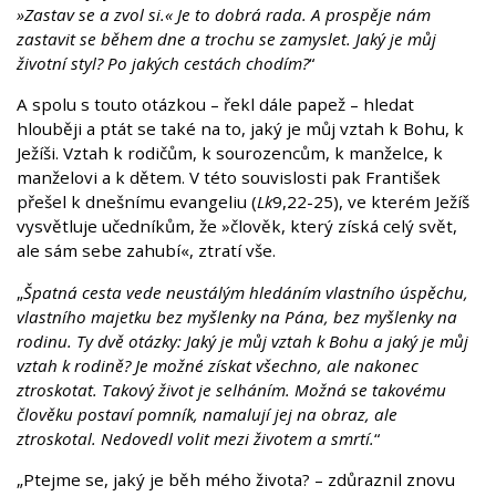
»Zastav se a zvol si.« Je to dobrá rada. A prospěje nám
zastavit se během dne a trochu se zamyslet. Jaký je můj
životní styl? Po jakých cestách chodím?
“
A spolu s touto otázkou – řekl dále papež – hledat
hlouběji a ptát se také na to, jaký je můj vztah k Bohu, k
Ježíši. Vztah k rodičům, k sourozencům, k manželce, k
manželovi a k dětem. V této souvislosti pak František
přešel k dnešnímu evangeliu (
Lk
9,22-25), ve kterém Ježíš
vysvětluje učedníkům, že »člověk, který získá celý svět,
ale sám sebe zahubí«, ztratí vše.
„
Špatná cesta vede neustálým hledáním vlastního úspěchu,
vlastního majetku bez myšlenky na Pána, bez myšlenky na
rodinu. Ty dvě otázky: Jaký je můj vztah k Bohu a jaký je můj
vztah k rodině? Je možné získat všechno, ale nakonec
ztroskotat. Takový život je selháním. Možná se takovému
člověku postaví pomník, namalují jej na obraz, ale
ztroskotal. Nedovedl volit mezi životem a smrtí.
“
„Ptejme se, jaký je běh mého života? – zdůraznil znovu