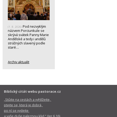
Pod nezvyklým
(1. 8. 2026)
názvem Porciunkule se
skrývá svátek Panny Marie
Andělské a tedy i andělů
strážných slavený podle
staré…
Archiv aktualit
Biblický citát webu pastorace.cz
„Stůjte na cestách a vyhlížejte,
ptejte se, která je dobrá,
po ní se vydejte
a vaše duše naleznou klid.“ (Jer 6,16)