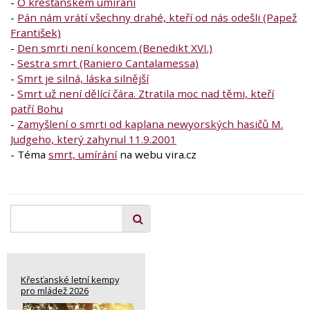
-
O křesťanském umírání
-
Pán nám vrátí všechny drahé, kteří od nás odešli (Papež
František)
-
Den smrti není koncem (Benedikt XVI.)
-
Sestra smrt (Raniero Cantalamessa)
-
Smrt je silná, láska silnější
-
Smrt už není dělící čára. Ztratila moc nad těmi, kteří
patří Bohu
-
Zamyšlení o smrti od kaplana newyorských hasičů M.
Judgeho, který zahynul 11.9.2001
- Téma
smrt, umírání
na webu vira.cz
Křesťanské letní kempy
pro mládež 2026