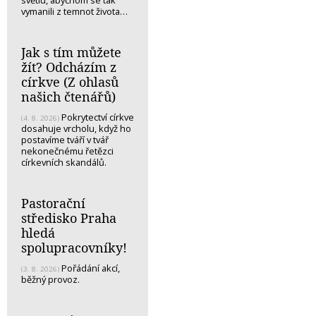
světlu, abychom se tak
vymanili z temnot života…
Jak s tím můžete
žít? Odcházím z
církve (Z ohlasů
našich čtenářů)
Pokrytectví církve
(4. 8. 2026)
dosahuje vrcholu, když ho
postavíme tváří v tvář
nekonečnému řetězci
církevních skandálů.
Pastorační
středisko Praha
hledá
spolupracovníky!
Pořádání akcí,
(3. 8. 2026)
běžný provoz.