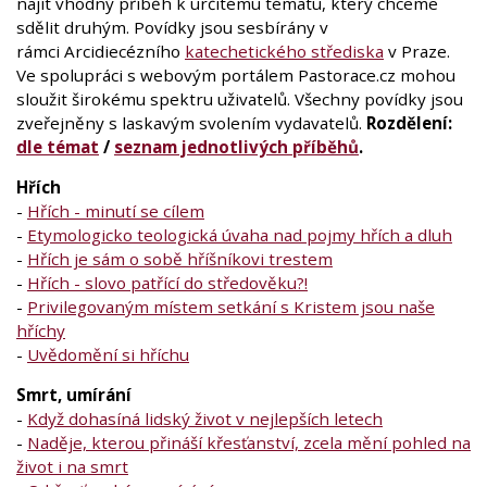
najít vhodný příběh k určitému tématu, který chceme
sdělit druhým. Povídky jsou sesbírány v
rámci Arcidiecézního
katechetického střediska
v Praze.
Ve spolupráci s webovým portálem Pastorace.cz mohou
sloužit širokému spektru uživatelů. Všechny povídky jsou
zveřejněny s laskavým svolením vydavatelů.
Rozdělení:
dle témat
/
seznam jednotlivých příběhů
.
Hřích
-
Hřích - minutí se cílem
-
Etymologicko teologická úvaha nad pojmy hřích a dluh
-
Hřích je sám o sobě hříšníkovi trestem
-
Hřích - slovo patřící do středověku?!
-
Privilegovaným místem setkání s Kristem jsou naše
hříchy
-
Uvědomění si hříchu
Smrt, umírání
-
Když dohasíná lidský život v nejlepších letech
-
Naděje, kterou přináší křesťanství, zcela mění pohled na
život i na smrt