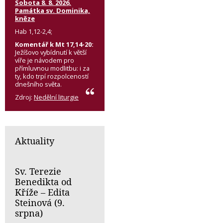
Sobota 8. 8. 2026,
Památka sv. Dominika,
kněze
Hab 1,12-2,4;
Komentář k Mt 17,14-20:
Ježíšovo vybídnutí k větší
víře je návodem pro
přímluvnou modlitbu: i za
ty, kdo trpí rozpolceností
dnešního světa.
Zdroj:
Nedělní liturgie
Aktuality
Sv. Terezie
Benedikta od
Kříže – Edita
Steinová (9.
srpna)