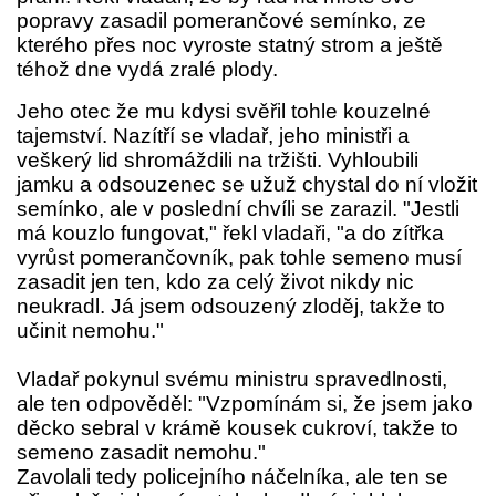
popravy zasadil pomerančové semínko, ze
kterého přes noc vyroste statný strom a ještě
téhož dne vydá zralé plody.
Jeho otec že mu kdysi svěřil tohle kouzelné
tajemství. Nazítří se vladař, jeho ministři a
veškerý lid shromáždili na tržišti. Vyhloubili
jamku a odsouzenec se užuž chystal do ní vložit
semínko,
ale
v poslední chvíli se zarazil. "Jestli
má kouzlo fungovat," řekl vladaři, "a do zítřka
vyrůst pomerančovník, pak tohle semeno musí
zasadit jen ten, kdo za celý život nikdy nic
neukradl. Já jsem odsouzený zloděj, takže to
učinit nemohu."
Vladař pokynul svému ministru spravedlnosti,
ale ten odpověděl: "Vzpomínám si, že jsem jako
děcko sebral v krámě kousek cukroví, takže to
semeno zasadit nemohu."
Zavolali tedy policejního náčelníka, ale ten se