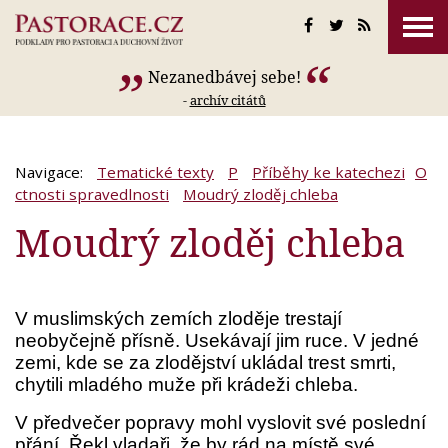
Nezanedbávej sebe!
-
archív citátů
Navigace:
Tematické texty
P
Příběhy ke katechezi
O
ctnosti spravedlnosti
Moudrý zloděj chleba
Moudrý zloděj chleba
V muslimských zemích zloděje trestají
neobyčejně přísně. Usekávají jim ruce. V jedné
zemi, kde se za zlodějství ukládal trest smrti,
chytili mladého muže při krádeži chleba.
V předvečer popravy mohl vyslovit své poslední
přání. Řekl vladaři, že by rád na místě své