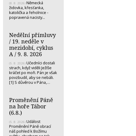
Německá
(8. 8. 2026)
židovka, křesťanka,
katolička a řeholnice -
popravená nacisty...
Nedělní přímluvy
/ 19. neděle v
mezidobí, cyklus
A / 9. 8. 2026
Učedníci dostali
(5. 8. 2026)
strach, když viděli Ježíše
kráčet po moři. Pán je však
povzbudil, aby se nebáli.
[1] S důvěrou v Pána,…
Proměnění Páně
na hoře Tábor
(6.8.)
Událost
(5. 8. 2026)
Proměnění Páně obrací
náš pohled k Božímu