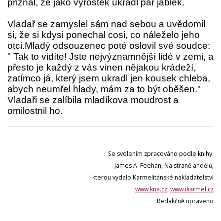
přiznal, že jako výrostek ukradl pár jablek.
Vladař se zamyslel sám nad sebou a uvědomil
si, že si kdysi ponechal cosi, co náleželo jeho
otci.
Mladý odsouzenec poté oslovil své soudce:
" Tak to vidíte! Jste nejvýznamnější lidé v zemi, a
přesto je každý z vás vinen nějakou krádeží,
zatímco já, který jsem ukradl jen kousek chleba,
abych neumřel hlady, mám za to být oběšen."
Vladaři se zalíbila mladíkova moudrost a
omilostnil ho.
Se svolením zpracováno podle knihy:
James A. Feehan, Na straně andělů,
kterou vydalo Karmelitánské nakladatelství
www.kna.cz
,
www.ikarmel.cz
Redakčně upraveno