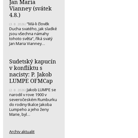
Jan Maria
Vianney (svátek
4.8.)
“Má-li člověk
(3. 8. 2026)
Ducha svatého, jak sladké
jsou všechna námahy
tohoto světa“, říká svatý
Jan Maria Vianney…
Sudetský kapucín
v konfliktu s
nacisty: P. Jakob
LUMPE OFMCap
Jakob LUMPE se
(2. 8. 2026)
narodil v rove 1900 v
severočeském Rumburku
do rodiny tkalce Jakoba
Lumpeho a jeho ženy
Marie, byl…
Archiv aktualit