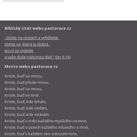
Biblický citát webu pastorace.cz
„Stůjte na cestách a vyhlížejte,
ptejte se, která je dobrá,
po ní se vydejte
a vaše duše naleznou klid.“ (Jer 6,16)
Motto webu pastorace.cz
Kriste, buď se mnou,
Kriste, buď přede mnou,
Kriste, buď za mnou,
Kriste, buď ve mně.
Kriste, buď, kde lehám,
Kriste, buď, kde sedám,
Kriste, buď, kde vstávám.
Kriste, buď v srdci každého myslícího na mne,
Kriste, buď v ústech každého mluvicího o mně,
Kriste, buď v každém oku vidoucím mne,