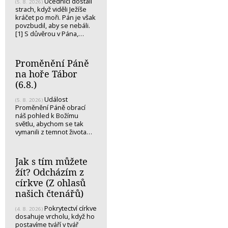
Učedníci dostali
(5. 8. 2026)
strach, když viděli Ježíše
kráčet po moři. Pán je však
povzbudil, aby se nebáli.
[1] S důvěrou v Pána,…
Proměnění Páně
na hoře Tábor
(6.8.)
Událost
(5. 8. 2026)
Proměnění Páně obrací
náš pohled k Božímu
světlu, abychom se tak
vymanili z temnot života…
Jak s tím můžete
žít? Odcházím z
církve (Z ohlasů
našich čtenářů)
Pokrytectví církve
(4. 8. 2026)
dosahuje vrcholu, když ho
postavíme tváří v tvář