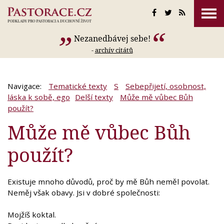
Nezanedbávej sebe!
-
archív citátů
Navigace:
Tematické texty
S
Sebepřijetí, osobnost,
láska k sobě, ego
Delší texty
Může mě vůbec Bůh
použít?
Může mě vůbec Bůh
použít?
Existuje mnoho důvodů, proč by mě Bůh neměl povolat.
Neměj však obavy. Jsi v dobré společnosti:
Mojžíš koktal.