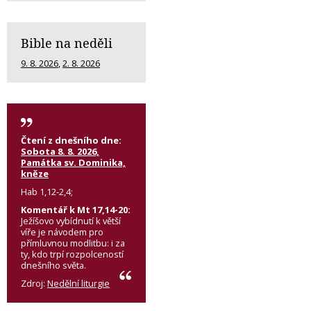
Bible na neděli
9. 8. 2026
,
2. 8. 2026
Čtení z dnešního dne:
Sobota 8. 8. 2026,
Památka sv. Dominika,
kněze
Hab 1,12-2,4;
Komentář k Mt 17,14-20:
Ježíšovo vybídnutí k větší
víře je návodem pro
přímluvnou modlitbu: i za
ty, kdo trpí rozpolceností
dnešního světa.
Zdroj:
Nedělní liturgie