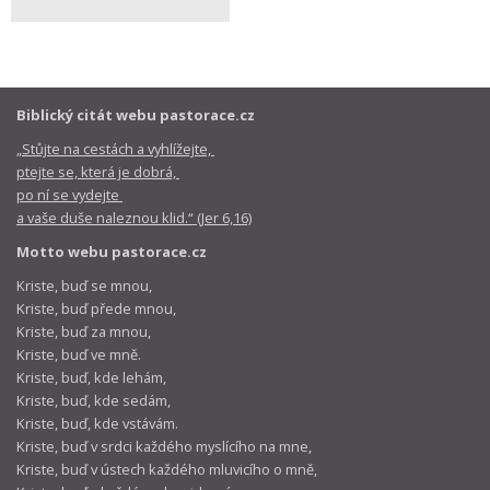
Biblický citát webu pastorace.cz
„Stůjte na cestách a vyhlížejte,
ptejte se, která je dobrá,
po ní se vydejte
a vaše duše naleznou klid.“ (Jer 6,16)
Motto webu pastorace.cz
Kriste, buď se mnou,
Kriste, buď přede mnou,
Kriste, buď za mnou,
Kriste, buď ve mně.
Kriste, buď, kde lehám,
Kriste, buď, kde sedám,
Kriste, buď, kde vstávám.
Kriste, buď v srdci každého myslícího na mne,
Kriste, buď v ústech každého mluvicího o mně,