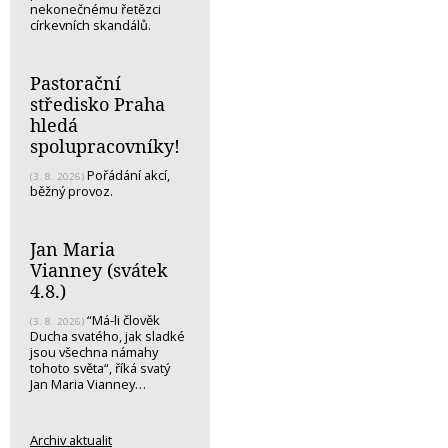
nekonečnému řetězci
církevních skandálů.
Pastorační
středisko Praha
hledá
spolupracovníky!
Pořádání akcí,
(3. 8. 2026)
běžný provoz.
Jan Maria
Vianney (svátek
4.8.)
“Má-li člověk
(3. 8. 2026)
Ducha svatého, jak sladké
jsou všechna námahy
tohoto světa“, říká svatý
Jan Maria Vianney…
Archiv aktualit