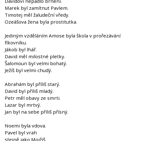
Davidovi nepadlo brnění.
Marek byl zamítnut Pavlem.
Timotej měl žaludeční vředy.
Ozeášova žena byla prostitutka.
Jediným vzděláním Amose byla škola v prořezávání
fíkovníku.
Jákob byl lhář.
David měl milostné pletky.
Šalomoun byl velmi bohatý.
Ježíš byl velmi chudý.
Abrahám byl příliš starý.
David byl příliš mladý.
Petr měl obavy ze smrti.
Lazar byl mrtvý.
Jan byl na sebe příliš přísný.
Noemi byla vdova.
Pavel byl vrah
stejně jako Mojžíš.