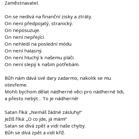
Zaměstnavatel.
On se nedívá na finanční zisky a ztráty.
On není předpojatý, stranický.
On neposuzuje.
On není nepřející.
On nehledí na poslední módu.
On není halasný.
On není hluchý k našemu pláči.
On není slepý k našim potřebám.
Bůh nám dává své dary zadarmo, nakolik se mu
otevřeme.
Mohli bychom dělat nádherné věci pro nádherné lidi,
a přesto nebýt… To je nádherné!
Satan říká: „Nemáš žádné zásluhy!“
Ježíš říká: „O co jde, já mám!“
Satan se dívá zpět a vidí naše chyby.
Bůh se dívá zpět a vidí kříž.