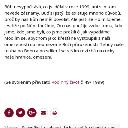
Bůh nevypočítává, co jsi dělal v roce 1999, ani si o tom
nevede záznamy. Buď si jistý, že existuje mnoho důvodů,
proč by nás Bůh neměl povolat. Ale jestliže Ho milujeme,
jestliže po Něm toužíme, On nás použije vzdor tomu, kdo
jsme, kde jsme byli, co jsme prožili či jak vypadáme!
Modlím se, abychom jako křesťané vystoupili z naší
omezenosti do neomezené Boží přirozenosti. Tehdy naše
touha po Bohu a po sdílení se s Ním roztrhá na cucky
naše hranice, omezení.
(Se svolením převzato
Rodinný život
č. 49/ 1999)
Sebepřijetí, osobnost, láska k sobě, sebeúcta, ego
Témata: