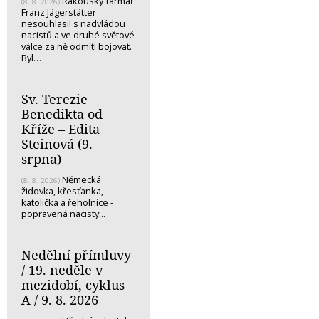
Rakouský farmář
(8. 8. 2026)
Franz Jägerstätter
nesouhlasil s nadvládou
nacistů a ve druhé světové
válce za ně odmítl bojovat.
Byl…
Sv. Terezie
Benedikta od
Kříže – Edita
Steinová (9.
srpna)
Německá
(8. 8. 2026)
židovka, křesťanka,
katolička a řeholnice -
popravená nacisty...
Nedělní přímluvy
/ 19. neděle v
mezidobí, cyklus
A / 9. 8. 2026