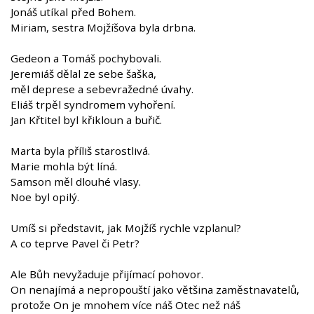
Jonáš utíkal před Bohem.
Miriam, sestra Mojžíšova byla drbna.
Gedeon a Tomáš pochybovali.
Jeremiáš dělal ze sebe šaška,
měl deprese a sebevražedné úvahy.
Eliáš trpěl syndromem vyhoření.
Jan Křtitel byl křikloun a buřič.
Marta byla příliš starostlivá.
Marie mohla být líná.
Samson měl dlouhé vlasy.
Noe byl opilý.
Umíš si představit, jak Mojžíš rychle vzplanul?
A co teprve Pavel či Petr?
Ale Bůh nevyžaduje přijímací pohovor.
On nenajímá a nepropouští jako většina zaměstnavatelů,
protože On je mnohem více náš Otec než náš