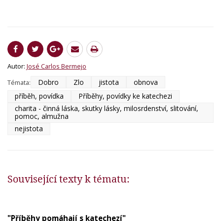
Autor:
José Carlos Bermejo
Dobro
Zlo
jistota
obnova
Témata:
příběh, povídka
Příběhy, povídky ke katechezi
charita - činná láska, skutky lásky, milosrdenství, slitování,
pomoc, almužna
nejistota
Související texty k tématu:
"Příběhy pomáhají s katechezí"