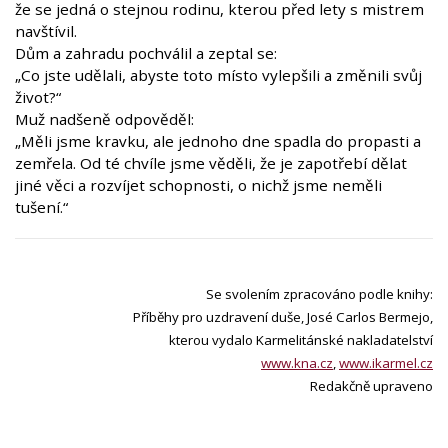
že se jedná o stejnou rodinu, kterou před lety s mistrem
navštívil.
Dům a zahradu pochválil a zeptal se:
„Co jste udělali, abyste toto místo vylepšili a změnili svůj
život?“
Muž nadšeně odpověděl:
„Měli jsme kravku, ale jednoho dne spadla do propasti a
zemřela. Od té chvíle jsme věděli, že je zapotřebí dělat
jiné věci a rozvíjet schopnosti, o nichž jsme neměli
tušení.“
Se svolením zpracováno podle knihy:
Příběhy pro uzdravení duše, José Carlos Bermejo,
kterou vydalo Karmelitánské nakladatelství
www.kna.cz
,
www.ikarmel.cz
Redakčně upraveno