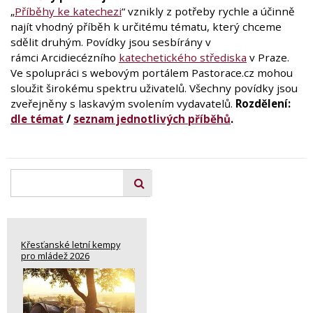
„
Příběhy ke katechezi
“ vznikly z potřeby rychle a účinně
najít vhodný příběh k určitému tématu, který chceme
sdělit druhým. Povídky jsou sesbírány v
rámci Arcidiecézního
katechetického střediska
v Praze.
Ve spolupráci s webovým portálem Pastorace.cz mohou
sloužit širokému spektru uživatelů. Všechny povídky jsou
zveřejněny s laskavým svolením vydavatelů.
Rozdělení:
dle témat
/
seznam jednotlivých příběhů
.
Křesťanské letní kempy
pro mládež 2026