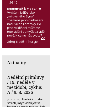
1,16-19
Komentář k Mt 17,1-9:
Vyvýšení Ježíše jako
„milovaného Syna“
znamená jeho nadřazení
nad Zákon i proroky. Po
jeho vzkříšení můžeme
toto vidění domýšlet a vidět
nově. K čemu nás vybízí?
Zdroj:
Nedělní liturgie
Aktuality
Nedělní přímluvy
/ 19. neděle v
mezidobí, cyklus
A / 9. 8. 2026
Učedníci dostali
(5. 8. 2026)
strach, když viděli Ježíše
kráčet po moři. Pán je však