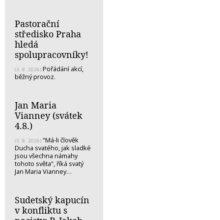
Pastorační
středisko Praha
hledá
spolupracovníky!
Pořádání akcí,
(3. 8. 2026)
běžný provoz.
Jan Maria
Vianney (svátek
4.8.)
“Má-li člověk
(3. 8. 2026)
Ducha svatého, jak sladké
jsou všechna námahy
tohoto světa“, říká svatý
Jan Maria Vianney…
Sudetský kapucín
v konfliktu s