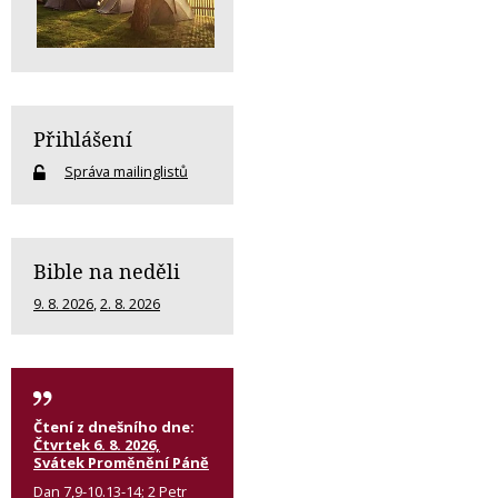
Přihlášení
Správa mailinglistů
Bible na neděli
9. 8. 2026
,
2. 8. 2026
Čtení z dnešního dne:
Čtvrtek 6. 8. 2026,
Svátek Proměnění Páně
Dan 7,9-10.13-14; 2 Petr