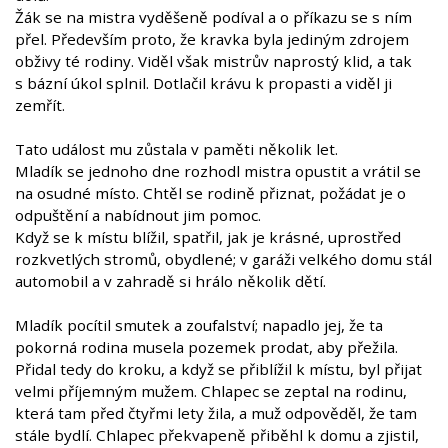
Žák se na mistra vyděšeně podíval a o příkazu se s ním
přel. Především proto, že kravka byla jediným zdrojem
obživy té rodiny. Viděl však mistrův naprostý klid, a tak
s bázní úkol splnil. Dotlačil krávu k propasti a viděl ji
zemřít.
Tato událost mu zůstala v paměti několik let.
Mladík se jednoho dne rozhodl mistra opustit a vrátil se
na osudné místo. Chtěl se rodině přiznat, požádat je o
odpuštění a nabídnout jim pomoc.
Když se k místu blížil, spatřil, jak je krásné, uprostřed
rozkvetlých stromů, obydlené; v garáži velkého domu stál
automobil a v zahradě si hrálo několik dětí.
Mladík pocítil smutek a zoufalství; napadlo jej, že ta
pokorná rodina musela pozemek prodat, aby přežila.
Přidal tedy do kroku, a když se přiblížil k místu, byl přijat
velmi příjemným mužem. Chlapec se zeptal na rodinu,
která tam před čtyřmi lety žila, a muž odpověděl, že tam
stále bydlí. Chlapec překvapeně přiběhl k domu a zjistil,