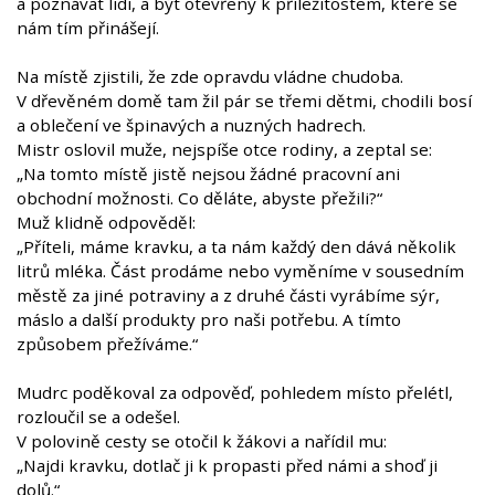
a poznávat lidi, a být otevřený k příležitostem, které se
nám tím přinášejí.
Na místě zjistili, že zde opravdu vládne chudoba.
V dřevěném domě tam žil pár se třemi dětmi, chodili bosí
a oblečení ve špinavých a nuzných hadrech.
Mistr oslovil muže, nejspíše otce rodiny, a zeptal se:
„Na tomto místě jistě nejsou žádné pracovní ani
obchodní možnosti. Co děláte, abyste přežili?“
Muž klidně odpověděl:
„Příteli, máme kravku, a ta nám každý den dává několik
litrů mléka. Část prodáme nebo vyměníme v sousedním
městě za jiné potraviny a z druhé části vyrábíme sýr,
máslo a další produkty pro naši potřebu. A tímto
způsobem přežíváme.“
Mudrc poděkoval za odpověď, pohledem místo přelétl,
rozloučil se a odešel.
V polovině cesty se otočil k žákovi a nařídil mu:
„Najdi kravku, dotlač ji k propasti před námi a shoď ji
dolů.“