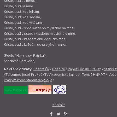
Kriste, buď za mnou,
Kriste, buď ve mně.
Kriste, buď, kde lehám,
Kriste, buď, kde sedám,
Kriste, buď, kde vstávám.
Kriste, buď v srdci každého myslícího na mne,
Kriste, buď v ústech každého mluvicího o mně,
Kriste, buď v každém oku vidoucím mne,
Kriste, buď v každém uchu slyšícím mne.
(Podle "
Hymnu sv. Patrika
",
redakčně upraveno)
Některé odkazy:
Charita ČR
/
Hospice
/
Papež Lev XIV. (RaVat)
/
Stanisla
YT
/
Lomec, Josef Prokeš YT
/
Akademická farnost, Tomáš Halík YT
/
Večer
krátkým komentářem (anglicky)
/
Kontakt