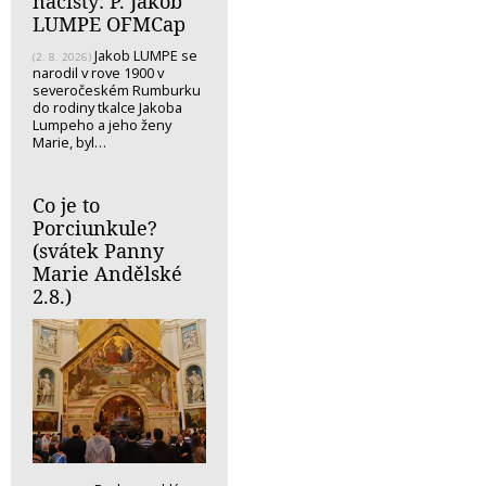
nacisty: P. Jakob
LUMPE OFMCap
Jakob LUMPE se
(2. 8. 2026)
narodil v rove 1900 v
severočeském Rumburku
do rodiny tkalce Jakoba
Lumpeho a jeho ženy
Marie, byl…
Co je to
Porciunkule?
(svátek Panny
Marie Andělské
2.8.)