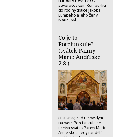
narodil v rove 1900 v
severočeském Rumburku
do rodiny tkalce Jakoba
Lumpeho a jeho ženy
Marie, byl…
Co je to
Porciunkule?
(svátek Panny
Marie Andělské
2.8.)
Pod nezvyklým
(1. 8. 2026)
názvem Porciunkule se
skrývá svátek Panny Marie
Andělské a tedy i andělů