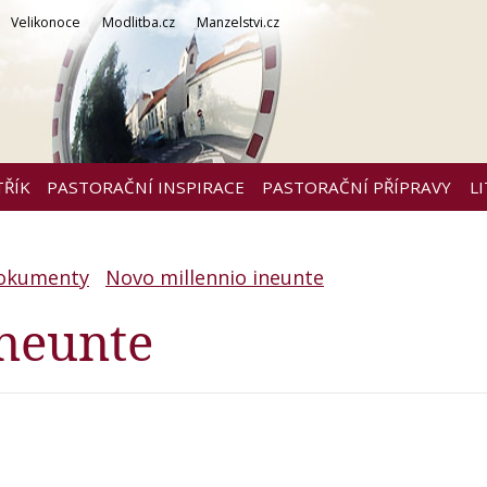
Velikonoce
Modlitba.cz
Manzelstvi.cz
TŘÍK
PASTORAČNÍ INSPIRACE
PASTORAČNÍ PŘÍPRAVY
L
dokumenty
Novo millennio ineunte
ineunte