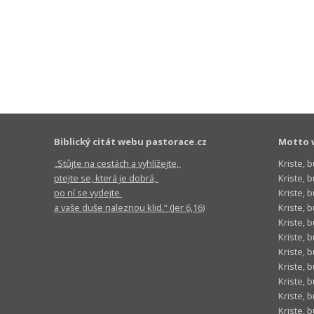
Biblický citát webu pastorace.cz
Motto 
„Stůjte na cestách a vyhlížejte,
Kriste, 
ptejte se, která je dobrá,
Kriste,
po ní se vydejte
Kriste, 
a vaše duše naleznou klid.“ (Jer 6,16)
Kriste, 
Kriste, 
Kriste, 
Kriste, 
Kriste, 
Kriste, 
Kriste, 
Kriste, 