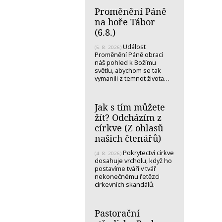
Proměnění Páně
na hoře Tábor
(6.8.)
Událost
(5. 8. 2026)
Proměnění Páně obrací
náš pohled k Božímu
světlu, abychom se tak
vymanili z temnot života…
Jak s tím můžete
žít? Odcházím z
církve (Z ohlasů
našich čtenářů)
Pokrytectví církve
(4. 8. 2026)
dosahuje vrcholu, když ho
postavíme tváří v tvář
nekonečnému řetězci
církevních skandálů.
Pastorační