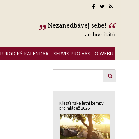
Nezanedbávej sebe!
-
archív citátů
ITURGICKÝ KALENDÁŘ
SERVIS PRO VÁS
O WEBU
Křesťanské letní kempy
pro mládež 2026