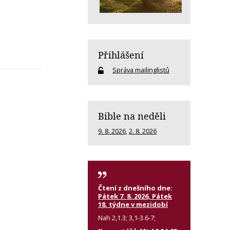
Přihlášení
Správa mailinglistů
Bible na neděli
9. 8. 2026
,
2. 8. 2026
Čtení z dnešního dne:
Pátek 7. 8. 2026, Pátek
18. týdne v mezidobí
Nah 2,1.3; 3,1-3.6-7;