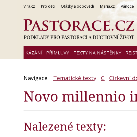
Vira.cz
Pro děti
Otázky a odpovědi
Maria.cz
Vánoce
KÁZÁNÍ
PŘÍMLUVY
TEXTY NA NÁSTĚNKY
REJS
Navigace:
Tematické texty
C
Církevní 
Novo millennio 
Nalezené texty: