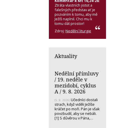
Komentář k Mt 16,24-28:
Ztráta vlastních jistot a
falešných představ ať je
pozváním k tomu, aby mě
Ježíš naplnil. Chci mu k
tomu dát prostor!
Zdroj:
Nedělní liturgie
Aktuality
Nedělní přímluvy
/ 19. neděle v
mezidobí, cyklus
A / 9. 8. 2026
Učedníci dostali
(5. 8. 2026)
strach, když viděli Ježíše
kráčet po moři. Pán je však
povzbudil, aby se nebáli.
[1] S důvěrou v Pána,…