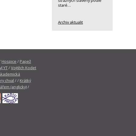
strážných slavený podle
staré…
Archiv aktualit
/
Hospice
/
Papež
yl YT
/
Vojtěch Kodet
Akademická
ry chval
/ /
Krátký
tářem (anglicky)
/