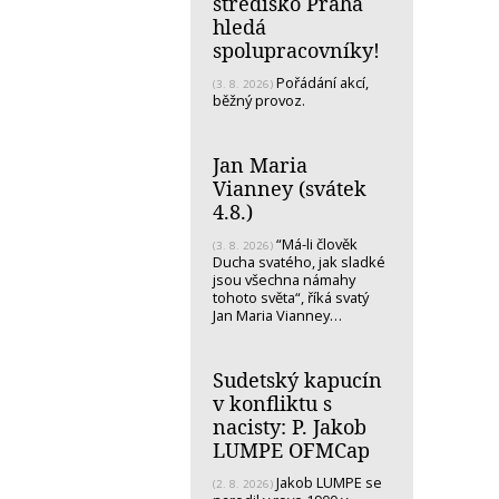
středisko Praha
hledá
spolupracovníky!
Pořádání akcí,
(3. 8. 2026)
běžný provoz.
Jan Maria
Vianney (svátek
4.8.)
“Má-li člověk
(3. 8. 2026)
Ducha svatého, jak sladké
jsou všechna námahy
tohoto světa“, říká svatý
Jan Maria Vianney…
Sudetský kapucín
v konfliktu s
nacisty: P. Jakob
LUMPE OFMCap
Jakob LUMPE se
(2. 8. 2026)