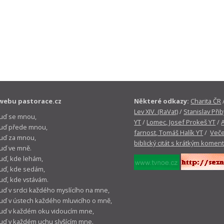
webu pastorace.cz
Některé odkazy:
Charita ČR
Lev XIV. (RaVat)
/
Stanislav Přib
buď se mnou,
YT
/
Lomec, Josef Prokeš YT
/
 buď přede mnou,
farnost, Tomáš Halík YT
/
Veče
buď za mnou,
biblický citát s krátkým komen
buď ve mně.
buď, kde lehám,
buď, kde sedám,
buď, kde vstávám.
buď v srdci každého myslícího na mne,
buď v ústech každého mluvicího o mně,
buď v každém oku vidoucím mne,
buď v každém uchu slyšícím mne.